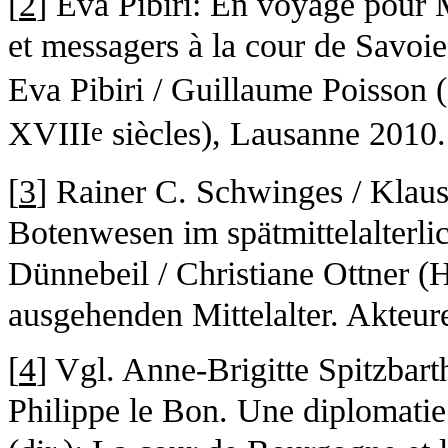
[
2
] Eva Pibiri: En voyage pour 
et messagers à la cour de Savoi
Eva Pibiri / Guillaume Poisson 
XVIII
siècles), Lausanne 2010.
e
[
3
] Rainer C. Schwinges / Klaus
Botenwesen im spätmittelalterli
Dünnebeil / Christiane Ottner (
ausgehenden Mittelalter. Akteur
[
4
] Vgl. Anne-Brigitte Spitzbar
Philippe le Bon. Une diplomatie 