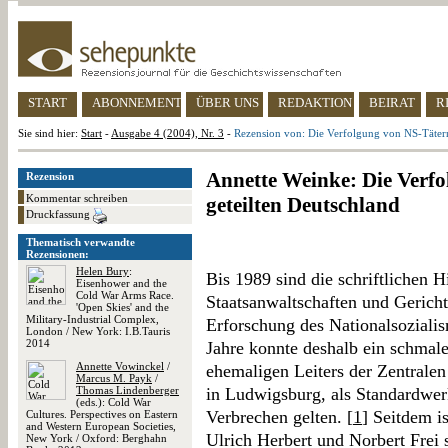
START
ABONNEMENT
ÜBER UNS
REDAKTION
BEIRAT
R
Sie sind hier:
Start
-
Ausgabe 4 (2004), Nr. 3
-
Rezension von: Die Verfolgung von NS-Tätern
Annette Weinke: Die Verf
Rezension
Kommentar schreiben
geteilten Deutschland
Druckfassung
Thematisch verwandte
Rezensionen:
Helen Bury
:
Bis 1989 sind die schriftlichen H
Eisenhower and the
Cold War Arms Race.
Staatsanwaltschaften und Gericht
'Open Skies' and the
Military-Industrial Complex,
Erforschung des Nationalsozial
London / New York: I.B.Tauris
2014
Jahre konnte deshalb ein schmal
Annette Vowinckel
/
ehemaligen Leiters der Zentralen
Marcus M. Payk
/
Thomas Lindenberger
in Ludwigsburg, als Standardwer
(eds.): Cold War
Verbrechen gelten. [
1
] Seitdem i
Cultures. Perspectives on Eastern
and Western European Societies,
Ulrich Herbert und Norbert Frei 
New York / Oxford: Berghahn