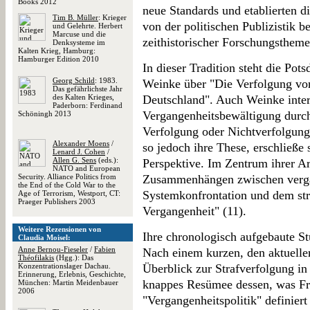
Books 2012
neue Standards und etablierten d
Tim B. Müller
: Krieger
von der politischen Publizistik 
und Gelehrte. Herbert
Marcuse und die
zeithistorischer Forschungstheme
Denksysteme im
Kalten Krieg, Hamburg:
Hamburger Edition 2010
In dieser Tradition steht die Pot
Georg Schild
: 1983.
Weinke über "Die Verfolgung von
Das gefährlichste Jahr
des Kalten Krieges,
Deutschland". Auch Weinke intere
Paderborn: Ferdinand
Vergangenheitsbewältigung durch
Schöningh 2013
Verfolgung oder Nichtverfolgung
Alexander Moens
/
so jedoch ihre These, erschließe 
Lenard J. Cohen
/
Allen G. Sens
(eds.):
Perspektive. Im Zentrum ihrer Ar
NATO and European
Security. Alliance Politics from
Zusammenhängen zwischen vergan
the End of the Cold War to the
Systemkonfrontation und dem st
Age of Terrorism, Westport, CT:
Praeger Publishers 2003
Vergangenheit" (11).
Weitere Rezensionen von
Ihre chronologisch aufgebaute Stu
Claudia Moisel:
Anne Bernou-Fieseler
/
Fabien
Nach einem kurzen, den aktuelle
Théofilakis
(Hgg.): Das
Konzentrationslager Dachau.
Überblick zur Strafverfolgung in
Erinnerung, Erlebnis, Geschichte,
knappes Resümee dessen, was Fre
München: Martin Meidenbauer
2006
"Vergangenheitspolitik" definiert 