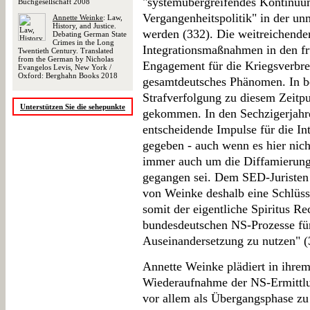
"systemübergreifendes Kontinuu
Buchgesellschaft 2008
Vergangenheitspolitik" in der un
Annette Weinke
: Law,
History, and Justice.
werden (332). Die weitreichende
Debating German State
Crimes in the Long
Integrationsmaßnahmen in den fr
Twentieth Century. Translated
from the German by Nicholas
Engagement für die Kriegsverbrec
Evangelos Levis, New York /
Oxford: Berghahn Books 2018
gesamtdeutsches Phänomen. In be
Strafverfolgung zu diesem Zeitpu
Unterstützen Sie die sehepunkte
gekommen. In den Sechzigerjah
entscheidende Impulse für die In
gegeben - auch wenn es hier nich
immer auch um die Diffamierung
gegangen sei. Dem SED-Juristen
von Weinke deshalb eine Schlüsse
somit der eigentliche Spiritus Rec
bundesdeutschen NS-Prozesse fü
Auseinandersetzung zu nutzen" (
Annette Weinke plädiert in ihrem
Wiederaufnahme der NS-Ermittlun
vor allem als Übergangsphase zu 