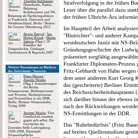
Thorsten Holzhauser
:
Strafverfolgung in der frühen B
Demokratie, Nation,
Belastung.
Leser über die parallel dazu sta
Kollaboration und NS-
Belastung als Nachkriegsdiskurs
der frühen Ulbricht-Ära informier
in Frankreich, Österreich und
Westdeutschland, Berlin / Boston:
De Gruyter Oldenbourg 2022
Im Hauptteil der Arbeit analysi
Jürgen Danyel
/
Jan-
"Blutrichter"- und anderer Kam
Holger Kirsch
/
Martin
Sabrow
(Hgg.): 50
westdeutschen Justiz mit NS-Bela
Klassiker der
Gründungsgeschichte der Ludwigs
Zeitgeschichte, Göttingen:
Vandenhoeck & Ruprecht 2007
präsentiert sorgfältig ausgewählt
Frankfurter Diplomaten-Prozess
Weitere Rezensionen zu Büchern
Fritz-Gebhardt von Hahn wegen d
der Autorinnen / Autoren:
Klaus Marxen
/
dem unter anderem Kurt Georg Ki
Annette Weinke
(Hgg.): Inszenierungen
das (gescheiterte) Berliner Ermi
des Rechts.
Schauprozesse, Medienprozesse
des Reichssicherheitshauptamts 
und Prozesse, Medienprozesse
sich darüber hinaus der ebenso i
und Prozessfilme in der DDR,
Berlin: Berliner Wissenschafts-
nach den Rückwirkungen westdeut
Verlag 2006
NS-Ermittlungen in der DDR.
Annette Weinke
: Eine
Gesellschaft ermittelt
gegen sich selbst. Die
Das "Ruhebedürfnis" (Fritz Bauer
Geschichte der
Zentralen Stelle Ludwigsburg
auf breites Quellenstudium gestü
1958-2008, Darmstadt:
Wissenschaftliche