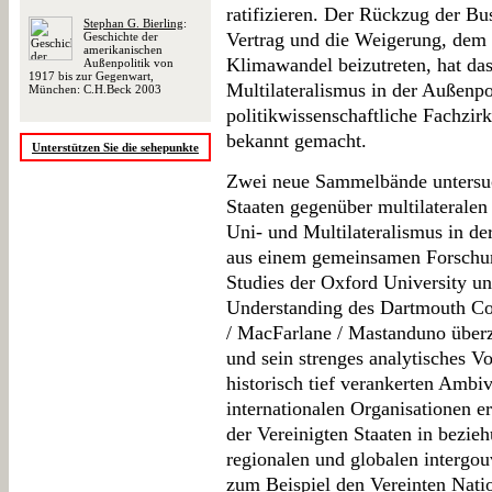
ratifizieren. Der Rückzug der 
Stephan G. Bierling
:
Vertrag und die Weigerung, dem 
Geschichte der
amerikanischen
Klimawandel beizutreten, hat da
Außenpolitik von
1917 bis zur Gegenwart,
Multilateralismus in der Außenpol
München: C.H.Beck 2003
politikwissenschaftliche Fachzirk
bekannt gemacht.
Unterstützen Sie die sehepunkte
Zwei neue Sammelbände untersuch
Staaten gegenüber multilateralen
Uni- und Multilateralismus in de
aus einem gemeinsamen Forschung
Studies der Oxford University un
Understanding des Dartmouth Co
/ MacFarlane / Mastanduno überz
und sein strenges analytisches V
historisch tief verankerten Amb
internationalen Organisationen er
der Vereinigten Staaten in bezi
regionalen und globalen intergo
zum Beispiel den Vereinten Nati