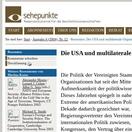
START
ABONNEMENT
ÜBER UNS
REDAKTION
BEIRAT
R
Sie sind hier:
Start
-
Ausgabe 4 (2004), Nr. 12
-
Rezension: Die USA und multilaterale Organ
Die USA und multilaterale
Rezension
Kommentar schreiben
Druckfassung
Weitere Rezensionen von
Die Politik der Vereinigten Staat
Markus Kaim:
Alexander Moens
/
Organisationen hat seit der Mitte
Lenard J. Cohen
/
Allen G. Sens
(eds.):
Aufmerksamkeit der politikwisse
NATO and European
Security. Alliance Politics from
Dieses Jahrzehnt spiegelt in nah
the End of the Cold War to the
Extreme der amerikanischen Poli
Age of Terrorism, Westport, CT:
Praeger Publishers 2003
Dekade dadurch gezeichnet war, 
Michael E. Smith
:
Regierungsvertreter den Vereinte
Europe's Foreign and
Security Policy. The
internationalen Politik zuwiesen
Institutionalization of
Cooperation, Cambridge:
Kongresses, den Vertrag über ei
Cambridge University Press 2003