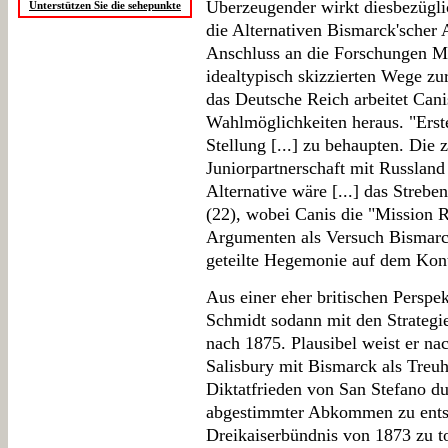
Überzeugender wirkt diesbezügli
Unterstützen Sie die sehepunkte
die Alternativen Bismarck'scher 
Anschluss an die Forschungen Ma
idealtypisch skizzierten Wege zu
das Deutsche Reich arbeitet Cani
Wahlmöglichkeiten heraus. "Erst
Stellung [...] zu behaupten. Die z
Juniorpartnerschaft mit Russland
Alternative wäre [...] das Streb
(22), wobei Canis die "Mission 
Argumenten als Versuch Bismarck
geteilte Hegemonie auf dem Kont
Aus einer eher britischen Perspek
Schmidt sodann mit den Strategi
nach 1875. Plausibel weist er na
Salisbury mit Bismarck als Treuh
Diktatfrieden von San Stefano du
abgestimmter Abkommen zu entsc
Dreikaiserbündnis von 1873 zu t