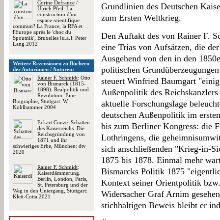
Corine Defrance
/
Grundlinien des Deutschen Kaise
Ulrich Pfeil
: La
construction d'un
zum Ersten Weltkrieg.
espace scientifique
commun? La France, la RFA et
l'Europe après le 'choc du
Den Auftakt des von Rainer F. S
Spoutnik', Bruxelles [u.a.]: Peter
Lang 2012
eine Trias von Aufsätzen, die de
Ausgehend von den in den 1850er
Weitere Rezensionen zu Büchern
politischen Grundüberzeugungen 
der Autorinnen / Autoren:
Rainer F. Schmidt
: Otto
steuert Winfried Baumgart "eini
von Bismarck (1815-
1898). Realpolitik und
Außenpolitik des Reichskanzlers 
Revolution. Eine
Biographie, Stuttgart: W.
aktuelle Forschungslage beleucht
Kohlhammer 2004
deutschen Außenpolitik im erste
Eckart Conze
: Schatten
bis zum Berliner Kongress: die 
des Kaiserreichs. Die
Reichsgründung von
Lothringens, die geheimnisumwit
1871 und ihr
schwieriges Erbe, München: dtv
sich anschließenden "Krieg-in-Si
2020
1875 bis 1878. Einmal mehr wart
Rainer F. Schmidt
:
Bismarcks Politik 1875 "eigentli
Kaiserdämmerung.
Berlin, London, Paris,
Kontext seiner Orientpolitik bz
St. Petersburg und der
Weg in den Untergang, Stuttgart:
Widersacher Graf Arnim gesehen
Klett-Cotta 2021
stichhaltigen Beweis bleibt er in