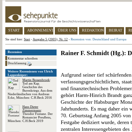
START
ABONNEMENT
ÜBER UNS
REDAKTION
BEIRAT
R
Sie sind hier:
Start
-
Ausgabe 5 (2005), Nr. 12
-
Rezension von: Deutschland und Europa
Rainer F. Schmidt (Hg.):
Rezension
Kommentar schreiben
Druckfassung
Weitere Rezensionen von Ulrich
Aufgrund seiner tief schürfenden
Lappenküper:
Martin Bossenbroek
:
verfassungsgeschichtlichen, staat
Tod am Kap.
Geschichte des
und finanztechnischen Problemen
Burenkriegs. Aus dem
Niederländischen von Andreas
gehört Harm-Hinrich Brandt ganz
Ecke, München: C.H.Beck 2016
Geschichte der Habsburger Mona
Hans Dieter
Jahrhunderts. Es mag daher ein 
Zimmermann
:
Theodor Fontane. Der
70. Geburtstag Anfang 2005 von 
Romancier Preußens,
München: C.H.Beck 2019
Festgabe dediziert wurde, deren 
zentralen Interessengebieten des 