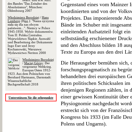
bearb. und erw. Aufl.
Gegenstand eines vom Mainzer In
des Bandes "Das Zeitalter des
Absolutismus", München:
koordinierten und von der Volksw
Oldenbourg 2007
Projektes. Das imponierende Absc
Włodzimierz Borodziej
/
Hans
Lemberg
(Hgg.): "Nasza ojczyzna
Bände im Schuber mit insgesamt 
stała się dla nas obcym
państwem...". Niemcy w Polsce
einleitenden Aufsatzteil folgt e
1945-1950. Wybór dokumentów.
Tom II: Polska Centralna.
selbstständig erschienener Druck
Województwo Śląskie. Auswahl
und Bearbeitung der Dokumente
und den Abschluss bilden 18 aus
Ingo Eser und Jerzy
Kochanowski, Warszawa:
Texte zu Europa aus den drei Lä
Wydawnictwo Neriton 2000
Włodzimierz Borodziej
Die Herausgeber bemühen sich, d
/
Maciej Górny
: Der
vergessene Weltkrieg.
forschungspragmatisch zu begrün
Europas Osten 1912-
1923. Aus dem Polnischen von
behandelten drei europäischen 
Bernhard Hartmann, Darmstadt:
Wissenschaftliche
ihren politischen Schicksalen im 
Buchgesellschaft 2018
denjenigen Regionen zählen, in d
einer gewissen Kontinuität über e
Unterstützen Sie die sehepunkte
Physiognomie nachgedacht worden
erstreckt sich von der Französi
Kongress bis 1933 (im Falle Deut
Polens und Ungarns).