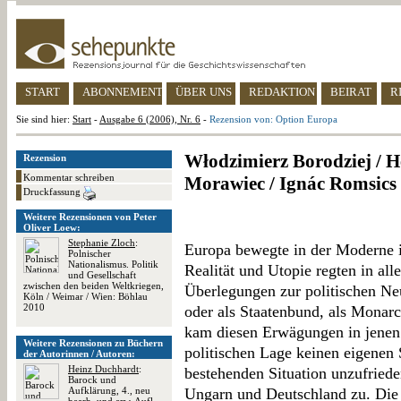
START
ABONNEMENT
ÜBER UNS
REDAKTION
BEIRAT
R
Sie sind hier:
Start
-
Ausgabe 6 (2006), Nr. 6
-
Rezension von: Option Europa
Włodzimierz Borodziej / H
Rezension
Kommentar schreiben
Morawiec / Ignác Romsics
Druckfassung
Weitere Rezensionen von Peter
Oliver Loew:
Stephanie Zloch
:
Europa bewegte in der Moderne 
Polnischer
Nationalismus. Politik
Realität und Utopie regten in al
und Gesellschaft
zwischen den beiden Weltkriegen,
Überlegungen zur politischen Neu
Köln / Weimar / Wien: Böhlau
2010
oder als Staatenbund, als Monar
kam diesen Erwägungen in jenen 
Weitere Rezensionen zu Büchern
politischen Lage keinen eigenen 
der Autorinnen / Autoren:
Heinz Duchhardt
:
bestehenden Situation unzufriede
Barock und
Aufklärung, 4., neu
Ungarn und Deutschland zu. Die