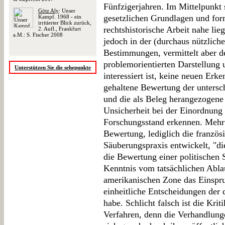
Fünfzigerjahren. Im Mittelpunkt 
Götz Aly
: Unser
gesetzlichen Grundlagen und for
Kampf. 1968 - ein
irritierter Blick zurück,
rechtshistorische Arbeit nahe lie
2. Aufl., Frankfurt
a.M.: S. Fischer 2008
jedoch in der (durchaus nützlich
Bestimmungen, vermittelt aber d
problemorientierten Darstellung 
Unterstützen Sie die sehepunkte
interessiert ist, keine neuen Erk
gehaltene Bewertung der untersch
und die als Beleg herangezogene 
Unsicherheit bei der Einordnung 
Forschungsstand erkennen. Mehr 
Bewertung, lediglich die französ
Säuberungspraxis entwickelt, "die
die Bewertung einer politischen 
Kenntnis vom tatsächlichen Ablau
amerikanischen Zone das Einspru
einheitliche Entscheidungen der
habe. Schlicht falsch ist die Krit
Verfahren, denn die Verhandlun