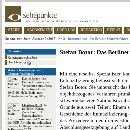
START
ABONNEMENT
ÜBER UNS
REDAKTION
BEIRAT
R
Sie sind hier:
Start
-
Ausgabe 7 (2007), Nr. 2
-
Rezension von: Das Berliner Sühneverfahren
Stefan Botor: Das Berline
Rezension
Kommentar schreiben
Druckfassung
Weitere Rezensionen von
Mit einem selbst Spezialisten ka
Clemens Vollnhals:
Daniel Bohse
: Die
Entnazifizierung befasst sich die
Entnazifizierung von
Verwaltung und Justiz
Stefan Botor. Sie untersucht das 
in Sachsen-Anhalt
1945/46, Halle/Saale: mdv
objektbezogenes Verfahren prim
Mitteldeutscher Verlag 2017
schwerbelasteter Nationalsozialis
Christian Booß
: Im
Grunde aus zwei Teilen: Einem se
goldenen Käfig.
Zwischen SED,
Geschichte der Entnazifizierung 
Staatssicherheit,
Justizministerium und Mandant -
das Prozedere in den drei westli
die DDR-Anwälte im politischen
Prozess, Göttingen: Vandenhoeck
Abschlussgesetzgebung auf Länd
& Ruprecht 2017