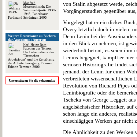
Manfred
von Stalin abgesetzt werde, zeic
Messerschmidt
: Die
Vorgängerstudien gegenüber aus,
Wehrmachtjustiz 1939-
1945, Paderborn:
Ferdinand Schöningh 2005
Vorgelegt hat er ein dickes Buch
Overy letztlich doch in vielem m
Denn Lenin bei der Auseinanders
Weitere Rezensionen zu Büchern
der Autorinnen / Autoren:
in den Blick zu nehmen, ist gewi
Karl-Heinz Roth
:
Facetten des Terrors.
wiederholt betont, es seien ihm 
Der Geheimdienst der
"Deutschen
Lenins begegnet, kämpft er hier 
Arbeitsfront" und die Zerstörung
der Arbeiterbewegung, Bremen:
seriösen Historiografie findet s
Edition Temmen 2000
jemand, der Lenin für einen Wohl
verbreiteten wissenschaftlichen 
Unterstützen Sie die sehepunkte
Revolution von Richard Pipes od
Leninbiografie oder die bemerken
Tscheka von George Leggett aus 
angelsächsischer Historiker, auf d
schon lange ein anderes, realisti
einschlägigen Werken gar nicht z
Die Ähnlichkeit zu den Werken v