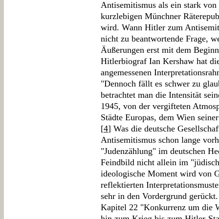
Antisemitismus als ein stark vo
kurzlebigen Münchner Räterepub
wird. Wann Hitler zum Antisemite
nicht zu beantwortende Frage, w
Äußerungen erst mit dem Beginn 
Hitlerbiograf Ian Kershaw hat di
angemessenen Interpretationsrahm
"Dennoch fällt es schwer zu glau
betrachtet man die Intensität se
1945, von der vergifteten Atmosp
Städte Europas, dem Wien seiner 
[
4
] Was die deutsche Gesellschaft
Antisemitismus schon lange vorh
"Judenzählung" im deutschen Hee
Feindbild nicht allein im "jüdis
ideologische Moment wird von Ge
reflektierten Interpretationsmust
sehr in den Vordergrund gerückt
Kapitel 22 "Konkurrenz um die W
hin zum Krieg bis zum Hitler-Sta