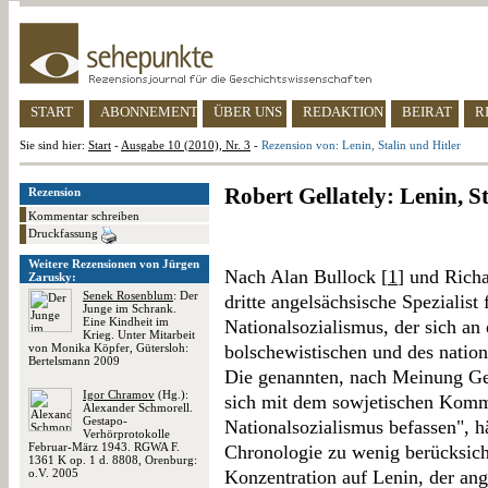
START
ABONNEMENT
ÜBER UNS
REDAKTION
BEIRAT
R
Sie sind hier:
Start
-
Ausgabe 10 (2010), Nr. 3
-
Rezension von: Lenin, Stalin und Hitler
Robert Gellately: Lenin, S
Rezension
Kommentar schreiben
Druckfassung
Weitere Rezensionen von Jürgen
Nach Alan Bullock [
1
] und Rich
Zarusky:
Senek Rosenblum
: Der
dritte angelsächsische Spezialist
Junge im Schrank.
Eine Kindheit im
Nationalsozialismus, der sich an
Krieg. Unter Mitarbeit
von Monika Köpfer, Gütersloh:
bolschewistischen und des nation
Bertelsmann 2009
Die genannten, nach Meinung Gel
Igor Chramov
(Hg.):
sich mit dem sowjetischen Kom
Alexander Schmorell.
Gestapo-
Nationalsozialismus befassen", h
Verhörprotokolle
Februar-März 1943. RGWA F.
Chronologie zu wenig berücksicht
1361 K op. 1 d. 8808, Orenburg:
o.V. 2005
Konzentration auf Lenin, der ang