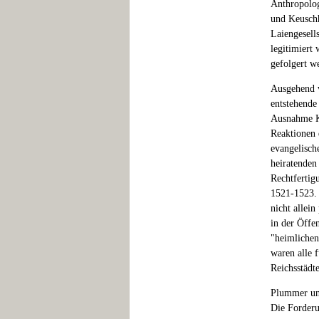
Anthropolog
und Keuschh
Laiengesells
legitimiert 
gefolgert w
Ausgehend v
entstehende
Ausnahme Ka
Reaktionen 
evangelisch
heiratenden 
Rechtfertig
1521-1523. 
nicht allein
in der Öffe
"heimlichen
waren alle 
Reichsstädt
Plummer unt
Die Forderu