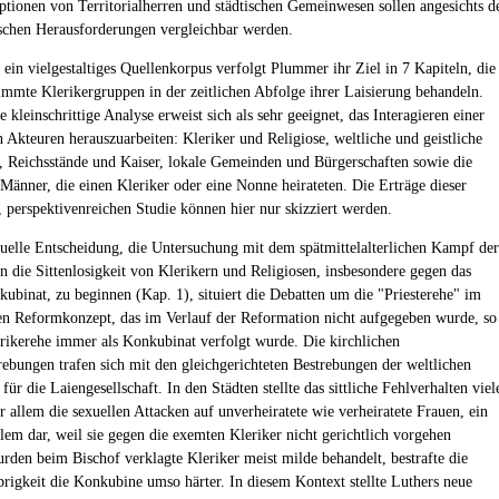
tionen von Territorialherren und städtischen Gemeinwesen sollen angesichts d
schen Herausforderungen vergleichbar werden.
 ein vielgestaltiges Quellenkorpus verfolgt Plummer ihr Ziel in 7 Kapiteln, die
timmte Klerikergruppen in der zeitlichen Abfolge ihrer Laisierung behandeln.
 kleinschrittige Analyse erweist sich als sehr geeignet, das Interagieren einer
n Akteuren herauszuarbeiten: Kleriker und Religiose, weltliche und geistliche
, Reichsstände und Kaiser, lokale Gemeinden und Bürgerschaften sowie die
Männer, die einen Kleriker oder eine Nonne heirateten. Die Erträge dieser
, perspektivenreichen Studie können hier nur skizziert werden.
uelle Entscheidung, die Untersuchung mit dem spätmittelalterlichen Kampf der
n die Sittenlosigkeit von Klerikern und Religiosen, insbesondere gegen das
kubinat, zu beginnen (Kap. 1), situiert die Debatten um die "Priesterehe" im
hen Reformkonzept, das im Verlauf der Reformation nicht aufgegeben wurde, so
erikerehe immer als Konkubinat verfolgt wurde. Die kirchlichen
ebungen trafen sich mit den gleichgerichteten Bestrebungen der weltlichen
für die Laiengesellschaft. In den Städten stellte das sittliche Fehlverhalten viel
r allem die sexuellen Attacken auf unverheiratete wie verheiratete Frauen, ein
lem dar, weil sie gegen die exemten Kleriker nicht gerichtlich vorgehen
rden beim Bischof verklagte Kleriker meist milde behandelt, bestrafte die
brigkeit die Konkubine umso härter. In diesem Kontext stellte Luthers neue