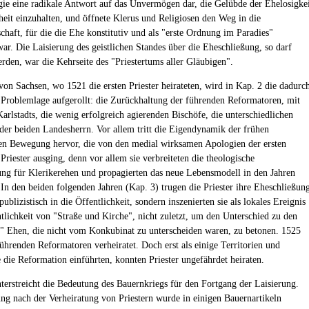
ie eine radikale Antwort auf das Unvermögen dar, die Gelübde der Ehelosigke
eit einzuhalten, und öffnete Klerus und Religiosen den Weg in die
chaft, für die die Ehe konstitutiv und als "erste Ordnung im Paradies"
war. Die Laisierung des geistlichen Standes über die Eheschließung, so darf
erden, war die Kehrseite des "Priestertums aller Gläubigen".
on Sachsen, wo 1521 die ersten Priester heirateten, wird in Kap. 2 die dadurc
 Problemlage aufgerollt: die Zurückhaltung der führenden Reformatoren, mit
rlstadts, die wenig erfolgreich agierenden Bischöfe, die unterschiedlichen
der beiden Landesherrn. Vor allem tritt die Eigendynamik der frühen
en Bewegung hervor, die von den medial wirksamen Apologien der ersten
Priester ausging, denn vor allem sie verbreiteten die theologische
ung für Klerikerehen und propagierten das neue Lebensmodell in den Jahren
In den beiden folgenden Jahren (Kap. 3) trugen die Priester ihre Eheschließun
 publizistisch in die Öffentlichkeit, sondern inszenierten sie als lokales Ereignis
ntlichkeit von "Straße und Kirche", nicht zuletzt, um den Unterschied zu den
" Ehen, die nicht vom Konkubinat zu unterscheiden waren, zu betonen. 1525
führenden Reformatoren verheiratet. Doch erst als einige Territorien und
e die Reformation einführten, konnten Priester ungefährdet heiraten.
erstreicht die Bedeutung des Bauernkriegs für den Fortgang der Laisierung.
ng nach der Verheiratung von Priestern wurde in einigen Bauernartikeln