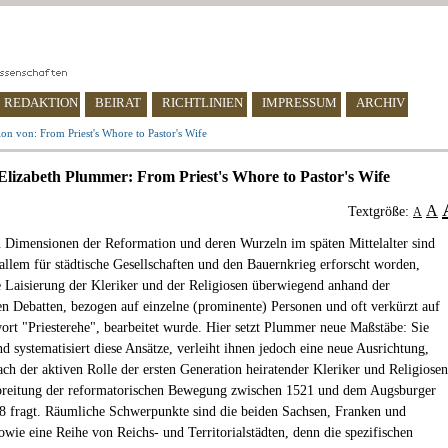
REDAKTION
BEIRAT
RICHTLINIEN
IMPRESSUM
ARCHIV
on von: From Priest's Whore to Pastor's Wife
Elizabeth Plummer: From Priest's Whore to Pastor's Wife
A
Textgröße:
A
n Dimensionen der Reformation und deren Wurzeln im späten Mittelalter sind
 allem für städtische Gesellschaften und den Bauernkrieg erforscht worden,
 Laisierung der Kleriker und der Religiosen überwiegend anhand der
en Debatten, bezogen auf einzelne (prominente) Personen und oft verkürzt auf
ort "Priesterehe", bearbeitet wurde. Hier setzt Plummer neue Maßstäbe: Sie
d systematisiert diese Ansätze, verleiht ihnen jedoch eine neue Ausrichtung,
ach der aktiven Rolle der ersten Generation heiratender Kleriker und Religiosen
breitung der reformatorischen Bewegung zwischen 1521 und dem Augsburger
8 fragt. Räumliche Schwerpunkte sind die beiden Sachsen, Franken und
wie eine Reihe von Reichs- und Territorialstädten, denn die spezifischen