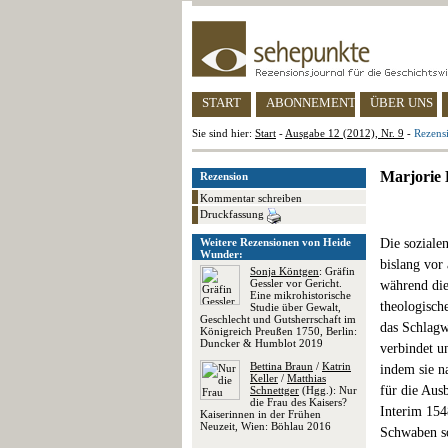
START
ABONNEMENT
ÜBER UNS
Sie sind hier:
Start
-
Ausgabe 12 (2012), Nr. 9
-
Rezensi
Marjorie 
Rezension
Kommentar schreiben
Druckfassung
Weitere Rezensionen von Heide
Die soziale
Wunder:
bislang vor
Sonja Köntgen
: Gräfin
Gessler vor Gericht.
während die
Eine mikrohistorische
theologisch
Studie über Gewalt,
Geschlecht und Gutsherrschaft im
das Schlagw
Königreich Preußen 1750, Berlin:
Duncker & Humblot 2019
verbindet un
Bettina Braun
/
Katrin
indem sie n
Keller
/
Matthias
für die Aus
Schnettger
(Hgg.): Nur
die Frau des Kaisers?
Interim 154
Kaiserinnen in der Frühen
Neuzeit, Wien: Böhlau 2016
Schwaben so