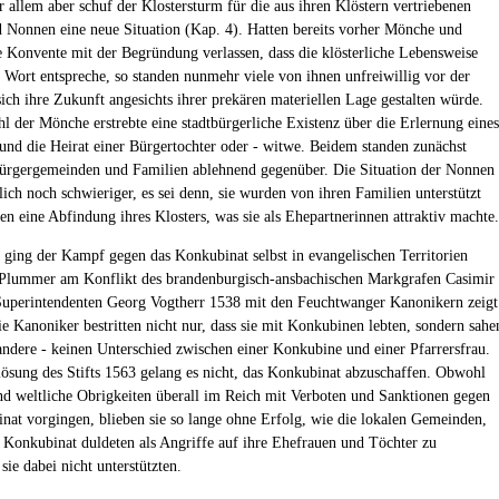
r allem aber schuf der Klostersturm für die aus ihren Klöstern vertriebenen
Nonnen eine neue Situation (Kap. 4). Hatten bereits vorher Mönche und
 Konvente mit der Begründung verlassen, dass die klösterliche Lebensweise
s Wort entspreche, so standen nunmehr viele von ihnen unfreiwillig vor der
sich ihre Zukunft angesichts ihrer prekären materiellen Lage gestalten würde.
l der Mönche erstrebte eine stadtbürgerliche Existenz über die Erlernung eines
nd die Heirat einer Bürgertochter oder - witwe. Beidem standen zunächst
Bürgergemeinden und Familien ablehnend gegenüber. Die Situation der Nonnen
ch noch schwieriger, es sei denn, sie wurden von ihren Familien unterstützt
ten eine Abfindung ihres Klosters, was sie als Ehepartnerinnen attraktiv machte.
g ging der Kampf gegen das Konkubinat selbst in evangelischen Territorien
 Plummer am Konflikt des brandenburgisch-ansbachischen Markgrafen Casimir
Superintendenten Georg Vogtherr 1538 mit den Feuchtwanger Kanonikern zeigt
ie Kanoniker bestritten nicht nur, dass sie mit Konkubinen lebten, sondern sahe
 andere - keinen Unterschied zwischen einer Konkubine und einer Pfarrersfrau.
lösung des Stifts 1563 gelang es nicht, das Konkubinat abzuschaffen. Obwohl
und weltliche Obrigkeiten überall im Reich mit Verboten und Sanktionen gegen
nat vorgingen, blieben sie so lange ohne Erfolg, wie die lokalen Gemeinden,
s Konkubinat duldeten als Angriffe auf ihre Ehefrauen und Töchter zu
sie dabei nicht unterstützten.