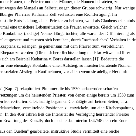
on der Frauen, die Priester und der Männer, die Nonnen heirateten, zu
 ist wegen des Mangels an Selbstaussagen dieser Gruppe schwierig. Nur wenige
aßburger Pfarrfrau Katharina Zell verfassten eine Rechtfertigung. Im
 ist die Entscheidung, einen Priester zu heiraten, wohl als Glaubensbekenntnis
zumal eine unsichere Lebenssituation die Frauen erwartete. Gleich welcher
b Konkubine, (adelige) Nonne, Bürgertochter, alle waren der Diffamierung als
e" ausgesetzt und mussten sich bemühen, durch "nachbarliches" Verhalten in de
zeptanz zu erlangen, ja gemeinsam mit dem Pfarrer zum vorbildlichen
n Ehepaar zu werden. (Die unsichere Rechtsstellung der Pfarrwitwe und ihrer
 sich am Beispiel Katharina v. Boras darstellen lassen.[
1
]) Bedeutete die
 für eine ehemalige Konkubine einen Aufstieg, so mussten heiratende Nonnen
nen sozialen Abstieg in Kauf nehmen, vor allem wenn sie adeliger Herkunft
d (Kap. 7) rekapituliert Plummer die bis 1530 andauernden scharfen
setzungen um die heiratenden Priester, von denen einige bereits um 1530 zum
en konvertierten. Gleichzeitig begannen Gemäßigte auf beiden Seiten, u. a.
elanchthon, vermittelnde Positionen zu entwickeln, um eine Kirchenspaltung
. In den 40er Jahren ließ die Intensität der Verfolgung heiratender Priester
in Erwartung des Konzils, doch machte das Interim 1547/48 dem ein Ende.
us den Quellen" gearbeitete, instruktive Studie vermittelt eine reiche