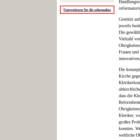
Handlungsop
reformatori
Unterstützen Sie die sehepunkte
Gestützt auf
jeweils bes
Die gewählte
Vielzahl vo
Obrigkeiten
Frauen und 
innovativen
Die konzept
Kirche gege
Klerikerkon
altkirchlic
dass die Kl
Reformbestr
Obrigkeiten 
Kleriker, vo
großes Prob
konnten. Wu
weltliche O