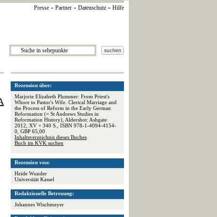
-
-
-
Presse
Partner
Datenschutz
Hilfe
Rezension über:
Marjorie Elizabeth Plummer: From Priest's
A
Whore to Pastor's Wife. Clerical Marriage and
the Process of Reform in the Early German
Reformation (= St Andrews Studies in
Reformation History), Aldershot: Ashgate
2012, XV + 340 S., ISBN 978-1-4094-4154-
0, GBP 65,00
Inhaltsverzeichnis dieses Buches
Buch im KVK suchen
Rezension von:
Heide Wunder
Universität Kassel
Redaktionelle Betreuung:
Johannes Wischmeyer