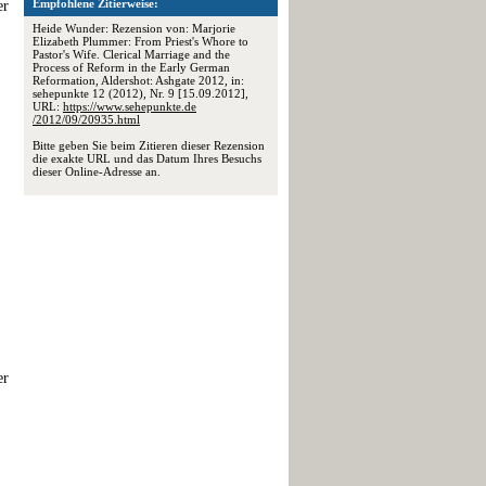
Empfohlene Zitierweise:
er
Heide Wunder: Rezension von: Marjorie
Elizabeth Plummer: From Priest's Whore to
Pastor's Wife. Clerical Marriage and the
Process of Reform in the Early German
Reformation, Aldershot: Ashgate 2012, in:
sehepunkte 12 (2012), Nr. 9 [15.09.2012],
URL:
https://www.sehepunkte.de
/2012/09/20935.html
Bitte geben Sie beim Zitieren dieser Rezension
die exakte URL und das Datum Ihres Besuchs
dieser Online-Adresse an.
er