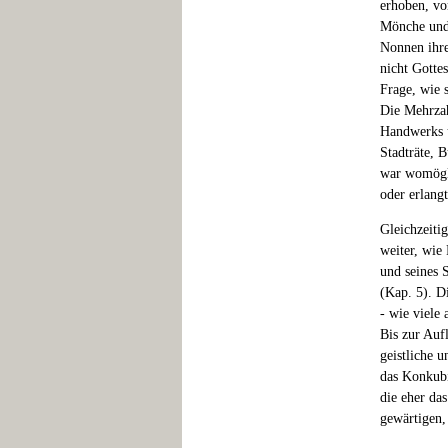
erhoben, vo
Mönche und 
Nonnen ihre
nicht Gotte
Frage, wie 
Die Mehrzah
Handwerks u
Stadträte, 
war womögli
oder erlang
Gleichzeiti
weiter, wie
und seines 
(Kap. 5). D
- wie viele
Bis zur Auf
geistliche 
das Konkubi
die eher da
gewärtigen, 