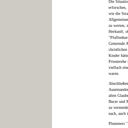
Die Situati
erforschen,
wie die Str
Allgemeinen
zu werten, 
Herkunft, o
"Pfaffenhur
Gemeinde Ak
christliche
Kinder hätte
Priesterehe
vielfach ei
waren.
Abschließen
Auseinander
alten Glaub
Bucer und M
zu vermeiden
nach, auch 
Plummers "a