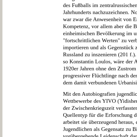
des Fußballs im zentralrussische
Jahrhunderts nachzuzeichnen. No
war zwar die Anwesenheit von En
Kompetenz, vor allem aber die Be
einheimischen Bevölkerung im ur
"fortschrittlichen Werten" zu ver
importieren und als Gegenstück z
Russland zu inszenieren (201 f.)
so Konstantin Loulos, wäre der 
1920er Jahren ohne den Zustrom u
progressiver Flüchtlinge nach de
dem damit verbundenen Urbanisi
Mit den Autobiografien jugendlich
Wettbewerbe des YIVO (Yidisher 
der Zwischenkriegszeit verfasste
Quellentyp für die Erforschung de
arbeitet sie überzeugend heraus,
Jugendlichen als Gegensatz zu B
vorübergehende Leidenschaft dar