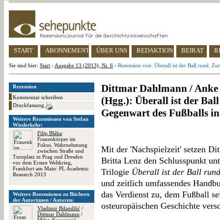
START
ABONNEMENT
ÜBER UNS
REDAKTION
BEIRAT
R
Sie sind hier:
Start
-
Ausgabe 13 (2013), Nr. 6
-
Rezension von: Überall ist der Ball rund. Z
Dittmar Dahlmann / Anke H
Rezension
Kommentar schreiben
(Hgg.): Überall ist der Ba
Druckfassung
Gegenwart des Fußballs i
Weitere Rezensionen von Stefan
Wiederkehr:
Filip Bláha
:
Frauenkörper im
Fokus. Wahrnehmung
Mit der 'Nachspielzeit' setzen 
zwischen Straße und
Turnplatz in Prag und Dresden
Britta Lenz den Schlusspunkt un
vor dem Ersten Weltkrieg,
Frankfurt am Main: PL Academic
Trilogie
Überall ist der Ball run
Research 2013
und zeitlich umfassendes Handb
das Verdienst zu, dem Fußball se
Weitere Rezensionen zu Büchern
der Autorinnen / Autoren:
osteuropäischen Geschichte versc
Vladimir Bilandžić
/
Dittmar Dahlmann
/