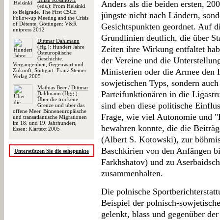
Milan Kosanović
Anders als die beiden ersten, 20
(eds.): From Helsinki
to Belgrade. The First CSCE
jüngste nicht nach Ländern, son
Follow-up Meeting and the Crisis
of Détente, Göttingen: V&R
Gesichtspunkten geordnet. Auf d
unipress 2012
Grundlinien deutlich, die über S
Dittmar Dahlmann
(Hg.): Hundert Jahre
Zeiten ihre Wirkung entfaltet ha
Osteuropäische
Geschichte.
der Vereine und die Unterstellung
Vergangenheit, Gegenwart und
Ministerien oder die Armee den F
Zukunft, Stuttgart: Franz Steiner
Verlag 2005
sowjetischen Typs, sondern auch 
Mathias Beer
/
Dittmar
Parteifunktionären in die Ligast
Dahlmann
(Hgg.):
Über die trockene
sind eben diese politische Einfl
Grenze und über das
offene Meer. Binneneuropäische
Frage, wie viel Autonomie und "
und transatlantische Migrationen
im 18. und 19. Jahrhundert,
bewahren konnte, die die Beitr
Essen: Klartext 2005
(Albert S. Kotowski), zur böhmi
Baschkirien von den Anfängen bis
Unterstützen Sie die sehepunkte
Farkhshatov) und zu Aserbaidsc
zusammenhalten.
Die polnische Sportberichterstat
Beispiel der polnisch-sowjetische
gelenkt, blass und gegenüber der