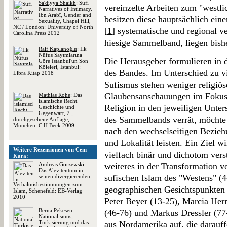
Sa'diyya Shaikh
: Sufi
vereinzelte Arbeiten zum "westli
Narratives of Intimacy.
Ibn Arabī, Gender and
besitzen diese hauptsächlich ei
Sexuality, Chapel Hill,
NC / London: University of North
[
1
] systematische und regional 
Carolina Press 2012
hiesige Sammelband, liegen bish
Raif Kaplanoğlu
: İlk
Nüfus Sayιmlarιna
Die Herausgeber formulieren in d
Göre Istanbul'un Son
Köleleri, İstanbul:
des Bandes. Im Unterschied zu v
Libra Kitap 2018
Sufismus stehen weniger religiös
Glaubensanschauungen im Fokus,
Mathias Rohe
: Das
islamische Recht.
Religion in den jeweiligen Unter
Geschichte und
Gegenwart, 2.,
des Sammelbands verrät, möchte 
durchgesehene Auflage,
München: C.H.Beck 2009
nach den wechselseitigen Bezieh
und Lokalität leisten. Ein Ziel w
Weitere Rezensionen von Cem
vielfach binär und dichotom vers
Kara:
Andreas Gorzewski
:
weiteres in der Transformation v
Das Alevitentum in
sufischen Islam des "Westens" (4
seinen divergierenden
Verhältnisbestimmungen zum
geographischen Gesichtspunkten g
Islam, Schenefeld: EB-Verlag
2010
Peter Beyer (13-25), Marcia Her
Berna Pekesen
:
(46-76) und Markus Dressler (7
Nationalismus,
Türkisierung und das
aus Nordamerika auf, die darauf