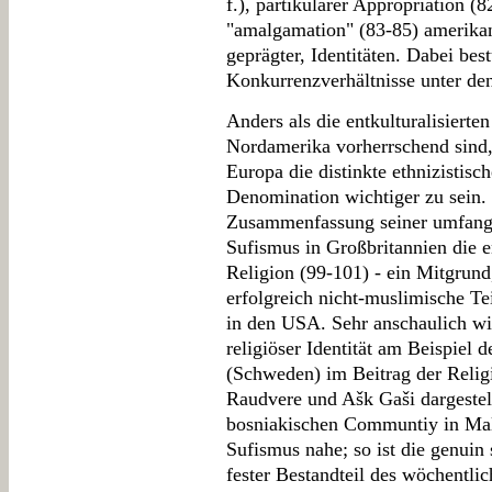
f.), partikularer Appropriation (
"amalgamation" (83-85) amerikani
geprägter, Identitäten. Dabei b
Konkurrenzverhältnisse unter de
Anders als die entkulturalisierte
Nordamerika vorherrschend sind,
Europa die distinkte ethnizistisc
Denomination wichtiger zu sein.
Zusammenfassung seiner umfang
Sufismus in Großbritannien die 
Religion (99-101) - ein Mitgrun
erfolgreich nicht-muslimische Tei
in den USA. Sehr anschaulich wi
religiöser Identität am Beispiel
(Schweden) im Beitrag der Relig
Raudvere und Ašk Gaši dargestell
bosniakischen Communtiy in Mal
Sufismus nahe; so ist die genuin
fester Bestandteil des wöchentlic