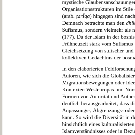
mystische Glaubensanschauungen 
Organisationsstrukturen im Stile
(arab.
ṭarĪqa
) hingegen sind nac
Demnach betrachte man den
dhi
Sufismus, sondern vielmehr als n
(177). Da der Islam in der bosni
Frühneuzeit stark vom Sufismus b
Gleichsetzung von sufischer und 
kollektiven Gedächtnis der bosn
In den elaborierten Feldforschun
Autoren, wie sich die Globalisie
Migrationsbewegungen oder Ideen
Kontexten Westeuropas und Nord
Formen von Autorität und Authen
deutlich herausgearbeitet, dass d
Anpassungs-, Abgrenzungs- oder
kann. So wird die Diversität in d
hinsichtlich eines kulturalisierte
Islamverständnisses oder in Bezu