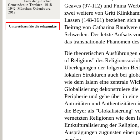
Ende der jüdischen
Geaves (97-112) und Pnina Werbn
Gemeinden in Thrakien. 1918-
1942, München: Oldenbourg
zwei weitere von Gritt Klinkham
2012
Lassen (148-161) beziehen sich a
Beitrag von Catharina Raudvere 
Unterstützen Sie die sehepunkte
Schweden. Der letzte Aufsatz v
das transnationale Phänomen de
Die theoretischen Ausführungen d
of Religions" des Religionssozi
Überlegungen der folgenden Beit
lokalen Strukturen auch bei glob
wie dem Islam eine zentrale Wic
Globalisierung dekonstruiere di
Peripherie und gehe über in eine 
Autoritäten und Authentizitäten 
die Beyer als "Glokalisierung" vo
vernetzten Religionen wie dem Is
Entkulturalisierung der Religion,
Ausprägungen zugunsten einer post
werden.