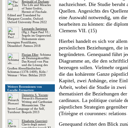
Reginald of Durham
:
nachzeichnet. Die Studie beruht a
The Life and Miracles
of Saint Godric,
Quellen. Angesichts des Quellen
Hermit of Finchale.
Edited and Translated by
eine Auswahl notwendig, um die 
Margaret Coombe, Oxford:
Oxford University Press 2022
bearbeiten zu können: die diplom
Leonardo Sapienza
Clemens VII. (15)
(Hg.): Papst Paul VI.:
Segeln im Gegenwind.
Dokumente eines
Hierbei handelt es sich vor alle
bewegten Pontifikates,
Düsseldorf: Patmos 2018
persönlichen Beziehungen, die in 
begründeten. Genequand führt je
Florian Eßer
: Schisma
als Deutungskonflikt.
Diagramme an, die den schriftli
Das Konzil von Pisa
und die Lösung des
bezeugen sollen. Vielmehr organi
Großen Abendländischen
Schismas (1378-1409), Köln /
die das kohärente Ganze päpstlich
Weimar / Wien: Böhlau 2019
Kapitel, zwei Anhänge, eine Einl
Arbeit, wobei die Studie in zwei H
Weitere Rezensionen von
Coralie Zermatten:
thematisiert die Beziehungen der
Demetrio S. Yocum
:
Petrarch's Humanist
cardinaux. La politique curiale d
Writing and Carthusian
Monasticism. The
päpstlichen Strategien gegenüber
Secret Language of the Self,
Turnhout: Brepols 2013
(Trirègne et couronnes: relations 
Elisabetta Guerrieri
:
Genequand richtet den Blick zunä
Clavis degli autori
camaldolesi (secoli XI-