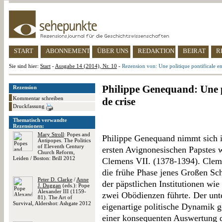
START
ABONNEMENT
ÜBER UNS
REDAKTION
BEIRAT
R
Sie sind hier:
Start
-
Ausgabe 14 (2014), Nr. 10
-
Rezension von: Une politique pontificale en
Philippe Genequand: Une p
Rezension
Kommentar schreiben
de crise
Druckfassung
Thematisch verwandte
Rezensionen:
Mary Stroll
: Popes and
Philippe Genequand nimmt sich i
Antipopes. The Politics
of Eleventh Century
ersten Avignonesischen Papstes 
Church Reform,
Leiden / Boston: Brill 2012
Clemens VII. (1378-1394). Clem
die frühe Phase jenes Großen Sc
Peter D. Clarke
/
Anne
der päpstlichen Institutionen wie
J. Duggan
(eds.): Pope
Alexander III (1159-
zwei Obödienzen führte. Der unte
81). The Art of
Survival, Aldershot: Ashgate 2012
eigenartige politische Dynamik 
einer konsequenten Auswertung 