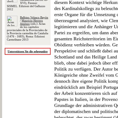
diesem Kontext wichtige Herkun
XVI), Firenze:
SISMEL. Edizioni del Galluzzo
des Kardinalskollegs zu beleucht
2012
erste Organe für die Umsetzung 
Balbino Velasco Bayón
überzeugend analysiert, wie Clem
/
Mauricio Herrero
Jiménez
(eds.): Actas
legitimieren und die Anhänger U
de los capítulos
provinciales de la Provinciales de
Partei zu ergreifen, um dann aber
la Provincia carmelita de Cataluña
(1476 - 1683), Roma: Edizioni
gesamten Reichsterritorien im Ei
Carmelitane 2013
Obödienz verbleiben würden. Gen
Perspektive und schließt dabei a
Unterstützen Sie die sehepunkte
Schottland und das Heilige Land 
blieb, ohne dabei jedoch über ef
Politik zu verfügen. Der Autor b
Königreiche ohne Zweifel vom G
dennoch ihre eigene Politik komp
eindrücklich am Beispiel Portugal
der Arbeit konzentrieren sich au
Papstes in Italien, in der Prove
Grundlage der administrativen Q
der diplomatischen und politisc
beleuchtet, der zwar bestimmt ('d