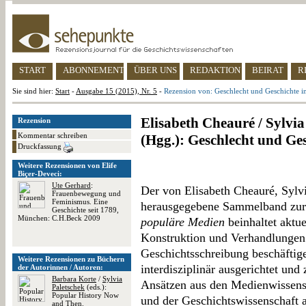
START
ABONNEMENT
ÜBER UNS
REDAKTION
BEIRAT
R
Sie sind hier:
Start
-
Ausgabe 15 (2015), Nr. 5
-
Rezension von: Geschlecht und Geschichte 
Elisabeth Cheauré / Sylvia
Rezension
Kommentar schreiben
(Hgg.): Geschlecht und Ge
Druckfassung
Weitere Rezensionen von Elife
Biçer-Deveci:
Ute Gerhard
:
Der von Elisabeth Cheauré, Sylv
Frauenbewegung und
Feminismus. Eine
herausgegebene Sammelband zu
Geschichte seit 1789,
München: C.H.Beck 2009
populäre Medien
beinhaltet aktue
Konstruktion und Verhandlungen 
Geschichtsschreibung beschäftige
Weitere Rezensionen zu Büchern
interdisziplinär ausgerichtet un
der Autorinnen / Autoren:
Barbara Korte
/
Sylvia
Ansätzen aus den Medienwissens
Paletschek
(eds.):
Popular History Now
und der Geschichtswissenschaft 
and Then.