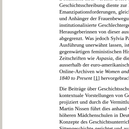
Geschichtsschreibung diente zur 
Emanzipationsforderungen, gleich
und Anhänger der Frauenbewegung
institutionalisierte Geschlechter
Herausgeberinnen von dieser aus
abgegrenzt. Was jedoch Sylvia P
Ausführung unerwähnt lassen, ist
gegenwärtigen feministischen His
Zeitschriften wie
Aspasia
, die d
ausserhalb der euro-amerikanisc
Online-Archiven wie
Women and 
1840 to Present
[
1
] hervorgebrac
Die Beiträge über Geschichtssch
kontextuale Vorstellungen von Ge
projiziert und durch die Vermittl
Martin Nissen führt dies anhand
höheren Mädchenschulen in Deuts
Konzepte des Geschichtsunterric
Sittengeschichte gerichtet und a