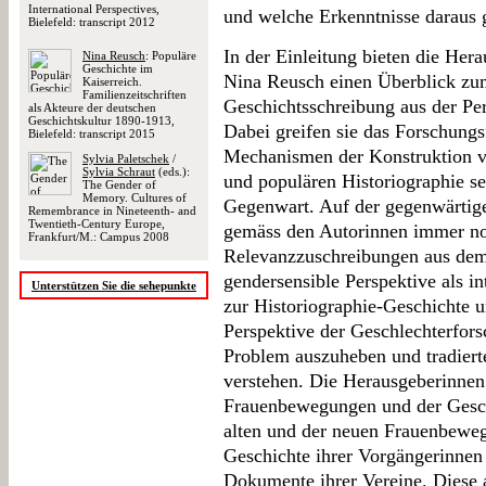
International Perspectives,
und welche Erkenntnisse daraus
Bielefeld: transcript 2012
In der Einleitung bieten die Her
Nina Reusch
: Populäre
Geschichte im
Nina Reusch einen Überblick zu
Kaiserreich.
Familienzeitschriften
Geschichtsschreibung aus der Pe
als Akteure der deutschen
Geschichtskultur 1890-1913,
Dabei greifen sie das Forschungsf
Bielefeld: transcript 2015
Mechanismen der Konstruktion v
Sylvia Paletschek
/
Sylvia Schraut
(eds.):
und populären Historiographie se
The Gender of
Memory. Cultures of
Gegenwart. Auf der gegenwärtige
Remembrance in Nineteenth- and
Twentieth-Century Europe,
gemäss den Autorinnen immer no
Frankfurt/M.: Campus 2008
Relevanzzuschreibungen aus dem 
gendersensible Perspektive als i
Unterstützen Sie die sehepunkte
zur Historiographie-Geschichte u
Perspektive der Geschlechterfor
Problem auszuheben und tradier
verstehen. Die Herausgeberinnen
Frauenbewegungen und der Geschi
alten und der neuen Frauenbeweg
Geschichte ihrer Vorgängerinnen
Dokumente ihrer Vereine. Diese a