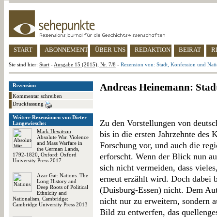
START
ABONNEMENT
ÜBER UNS
REDAKTION
BEIRAT
R
Sie sind hier:
Start
-
Ausgabe 15 (2015), Nr. 7/8
-
Rezension von: Stadt, Konfession und Nat
Andreas Heinemann: Stadt
Rezension
Kommentar schreiben
Druckfassung
Weitere Rezensionen von Dieter
Zu den Vorstellungen von deutsc
Langewiesche:
Mark Hewitson
:
bis in die ersten Jahrzehnte des K
Absolute War. Violence
and Mass Warfare in
Forschung vor, und auch die regi
the German Lands,
1792-1820, Oxford: Oxford
erforscht. Wenn der Blick nun auf
University Press 2017
sich nicht vermeiden, dass vieles
Azar Gat
: Nations. The
erneut erzählt wird. Doch dabei bl
Long History and
Deep Roots of Political
(Duisburg-Essen) nicht. Dem Aut
Ethnicity and
Nationalism, Cambridge:
nicht nur zu erweitern, sondern 
Cambridge University Press 2013
Bild zu entwerfen, das quellengesä