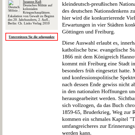
Susanne Kuß
:
kleindeutsch-preußischen Nation
Deutsches Militär auf
kolonialen
des deutschen Nationsdenkens zu 
Kriegsschauplätzen.
Eskalation von Gewalt zu Beginn
hier wird die konkurrierende Viel
des 20. Jahrhunderts, 2. Aufl.,
Berlin: Ch. Links Verlag 2010
Erwartungen in vier Städten kon
Göttingen und Freiburg.
Unterstützen Sie die sehepunkte
Diese Auswahl erlaubt es, inner
katholische bzw. evangelische Sta
1866 mit dem Königreich Hannove
kommt mit Freiburg eine Stadt i
besonders früh eingesetzt hatte. 
und konfessionspolitische Spekt
nach dessen Ende gewiss nicht a
in den nationalen Hoffnungen u
herausgearbeitet werden. Sichtb
sich vollzogen, da das Buch chron
1859-65, Bruderkrieg, Weg zur 
kommen ein schmales Kapitel "Tu
umfangreicheres zur Erinnerungsk
werden kann.