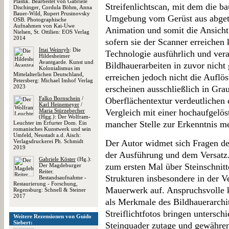
Plastik. Bearbeitet von Gabriele
Streifenlichtscan, mit dem die b
Dischinger, Cordula Böhm, Anna
Bauer-Wild, Rupert Prusinovsky
Umgebung vom Gerüst aus abgeta
OSB. Photographische
Aufnahmen von Kai-Uwe
Animation und somit die Ansicht 
Nielsen, St. Ottilien: EOS Verlag
2014
sofern sie der Scanner erreichen 
Ittai Weinryb
: Die
Technologie ausführlich und ver
Hildesheimer
Avantgarde. Kunst und
Bildhauerarbeiten in zuvor nicht 
Kolonialismus im
Mittelalterlichen Deutschland,
erreichen jedoch nicht die Auflö
Petersberg: Michael Imhof Verlag
2023
erscheinen ausschließlich in Grau
Falko Bornschein
/
Oberflächentextur verdeutliche
Karl Heinemeyer
/
Maria Stürzebecher
Vergleich mit einer hochaufgelö
(Hgg.): Der Wolfram-
mancher Stelle zur Erkenntnis me
Leuchter im Erfurter Dom. Ein
romanisches Kunstwerk und sein
Umfeld, Neustadt a.d. Aisch:
Verlagsdruckerei Ph. Schmidt
Der Autor widmet sich Fragen d
2019
der Ausführung und dem Versatz. 
Gabriele Köster
(Hg.):
zum ersten Mal über Steinschnitt
Der Magdeburger
Reiter.
Strukturen insbesondere in der 
Bestandsaufnahme -
Restaurierung - Forschung,
Mauerwerk auf. Anspruchsvolle k
Regensburg: Schnell & Steiner
2017
als Merkmale des Bildhauerarchi
Streiflichtfotos bringen untersc
Weitere Rezensionen von Guido
Siebert:
Steinquader zutage und gewähren