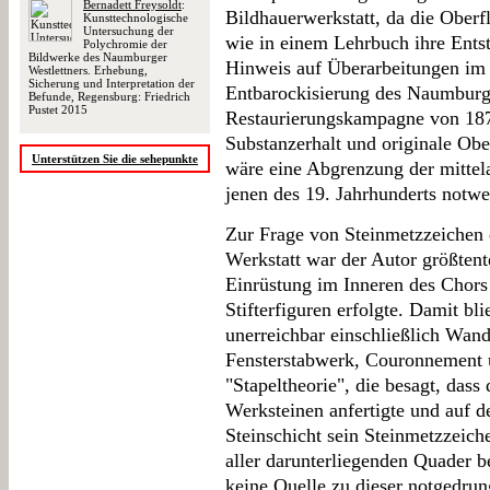
Bernadett Freysoldt
:
Bildhauerwerkstatt, da die Ober
Kunsttechnologische
Untersuchung der
wie in einem Lehrbuch ihre Entst
Polychromie der
Bildwerke des Naumburger
Hinweis auf Überarbeitungen im 
Westlettners. Erhebung,
Sicherung und Interpretation der
Entbarockisierung des Naumbur
Befunde, Regensburg: Friedrich
Pustet 2015
Restaurierungskampagne von 187
Substanzerhalt und originale Obe
Unterstützen Sie die sehepunkte
wäre eine Abgrenzung der mittel
jenen des 19. Jahrhunderts notw
Zur Frage von Steinmetzzeichen
Werkstatt war der Autor größtent
Einrüstung im Inneren des Chors 
Stifterfiguren erfolgte. Damit bl
unerreichbar einschließlich Wan
Fensterstabwerk, Couronnement u
"Stapeltheorie", die besagt, dass
Werksteinen anfertigte und auf de
Steinschicht sein Steinmetzzeich
aller darunterliegenden Quader 
keine Quelle zu dieser notgedrung