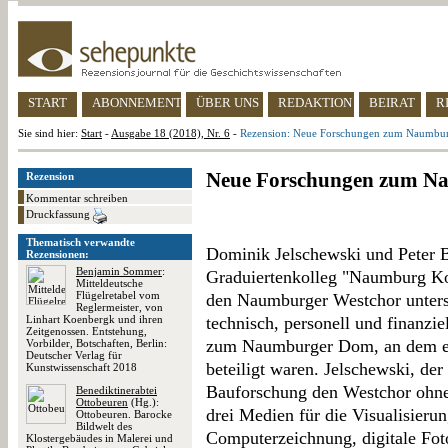
START
ABONNEMENT
ÜBER UNS
REDAKTION
BEIRAT
R
Sie sind hier:
Start
-
Ausgabe 18 (2018), Nr. 6
-
Rezension: Neue Forschungen zum Naumbu
Neue Forschungen zum N
Rezension
Kommentar schreiben
Druckfassung
Thematisch verwandte
Dominik Jelschewski und Peter B
Rezensionen:
Benjamin Sommer
:
Graduiertenkolleg "Naumburg Kol
Mitteldeutsche
Flügelretabel vom
den Naumburger Westchor untersu
Reglermeister, von
Linhart Koenbergk und ihren
technisch, personell und finanzi
Zeitgenossen. Entstehung,
zum Naumburger Dom, an dem el
Vorbilder, Botschaften, Berlin:
Deutscher Verlag für
beteiligt waren. Jelschewski, de
Kunstwissenschaft 2018
Bauforschung den Westchor ohne 
Benediktinerabtei
Ottobeuren
(Hg.):
drei Medien für die Visualisierun
Ottobeuren. Barocke
Bildwelt des
Computerzeichnung, digitale Foto
Klostergebäudes in Malerei und