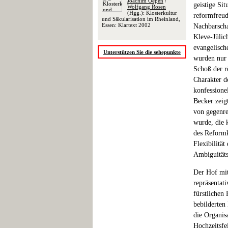
Joachim Oepen
/
geistige Si
Wolfgang Rosen
(Hgg.): Klosterkultur
reformfreud
und Säkularisation im Rheinland,
Essen: Klartext 2002
Nachbarsch
Kleve-Jülic
evangelisch
Unterstützen Sie die sehepunkte
wurden nur 
Schoß der r
Charakter d
konfessione
Becker zeig
von gegenre
wurde, die 
des Reformka
Flexibilität
Ambiguitätst
Der Hof mit
repräsentati
fürstlichen
bebilderten
die Organis
Hochzeitsfe