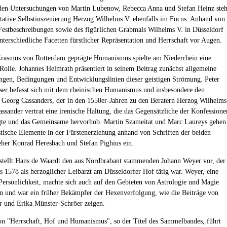
den Untersuchungen von Martin Lubenow, Rebecca Anna und Stefan Heinz steh
ntative Selbstinszenierung Herzog Wilhelms V. ebenfalls im Focus. Anhand von
estbeschreibungen sowie des figürlichen Grabmals Wilhelms V. in Düsseldorf
unterschiedliche Facetten fürstlicher Repräsentation und Herrschaft vor Augen.
rasmus von Rotterdam geprägte Humanismus spielte am Niederrhein eine
Rolle. Johannes Helmrath präsentiert in seinem Beitrag zunächst allgemeine
ngen, Bedingungen und Entwicklungslinien dieser geistigen Strömung. Peter
er befasst sich mit dem rheinischen Humanismus und insbesondere den
Georg Cassanders, der in den 1550er-Jahren zu den Beratern Herzog Wilhelms
assander vertrat eine irenische Haltung, die das Gegensätzliche der Konfessione
gte und das Gemeinsame hervorhob. Martin Szameitat und Marc Laureys gehen
tische Elemente in der Fürstenerziehung anhand von Schriften der beiden
eher Konrad Heresbach und Stefan Pighius ein.
 stellt Hans de Waardt den aus Nordbrabant stammenden Johann Weyer vor, der
s 1578 als herzoglicher Leibarzt am Düsseldorfer Hof tätig war. Weyer, eine
 Persönlichkeit, machte sich auch auf den Gebieten von Astrologie und Magie
 und war ein früher Bekämpfer der Hexenverfolgung, wie die Beiträge von
r und Erika Münster-Schröer zeigen.
on "Herrschaft, Hof und Humanismus", so der Titel des Sammelbandes, führt