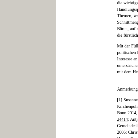
die wichtig
Handlungssp
Themen, wob
Schnittmeng
Büren, auf 
die fürstli
Mit der Fül
politischen
Interesse a
unterstrich
mit dem Her
Anmerkung
[
1
] Susanne
Kirchenpoli
Bonn 2014,
24414
; Ant
Gemeindeall
2006; Christ