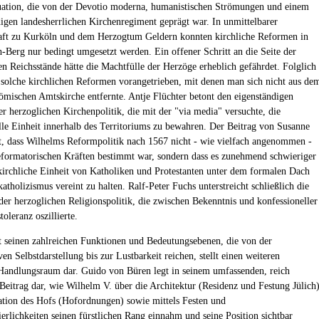
tuation, die von der Devotio moderna, humanistischen Strömungen und einem
igen landesherrlichen Kirchenregiment geprägt war. In unmittelbarer
aft zu Kurköln und dem Herzogtum Geldern konnten kirchliche Reformen in
h-Berg nur bedingt umgesetzt werden. Ein offener Schritt an die Seite der
en Reichsstände hätte die Machtfülle der Herzöge erheblich gefährdet. Folglich
solche kirchlichen Reformen vorangetrieben, mit denen man sich nicht aus de
ömischen Amtskirche entfernte. Antje Flüchter betont den eigenständigen
er herzoglichen Kirchenpolitik, die mit der "via media" versuchte, die
lle Einheit innerhalb des Territoriums zu bewahren. Der Beitrag von Susanne
t, dass Wilhelms Reformpolitik nach 1567 nicht - wie vielfach angenommen -
formatorischen Kräften bestimmt war, sondern dass es zunehmend schwieriger
kirchliche Einheit von Katholiken und Protestanten unter dem formalen Dach
tholizismus vereint zu halten. Ralf-Peter Fuchs unterstreicht schließlich die
 der herzoglichen Religionspolitik, die zwischen Bekenntnis und konfessioneller
oleranz oszillierte.
 seinen zahlreichen Funktionen und Bedeutungsebenen, die von der
ven Selbstdarstellung bis zur Lustbarkeit reichen, stellt einen weiteren
 Handlungsraum dar. Guido von Büren legt in seinem umfassenden, reich
 Beitrag dar, wie Wilhelm V. über die Architektur (Residenz und Festung Jülich)
ation des Hofs (Hofordnungen) sowie mittels Festen und
ierlichkeiten seinen fürstlichen Rang einnahm und seine Position sichtbar