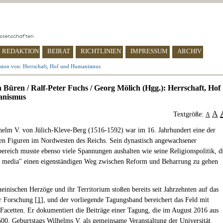
REDAKTION
BEIRAT
RICHTLINIEN
IMPRESSUM
ARCHIV
sion von: Herrschaft, Hof und Humanismus
 Büren / Ralf-Peter Fuchs / Georg Mölich (Hgg.): Herrschaft, Hof
anismus
A
Textgröße:
A
elm V. von Jülich-Kleve-Berg (1516-1592) war im 16. Jahrhundert eine der
en Figuren im Nordwesten des Reichs. Sein dynastisch angewachsener
bereich musste ebenso viele Spannungen aushalten wie seine Religionspolitik, d
a media" einen eigenständigen Weg zwischen Reform und Beharrung zu gehen
heinischen Herzöge und ihr Territorium stoßen bereits seit Jahrzehnten auf das
er Forschung [
1
], und der vorliegende Tagungsband bereichert das Feld mit
 Facetten. Er dokumentiert die Beiträge einer Tagung, die im August 2016 aus
500. Geburtstags Wilhelms V. als gemeinsame Veranstaltung der Universität