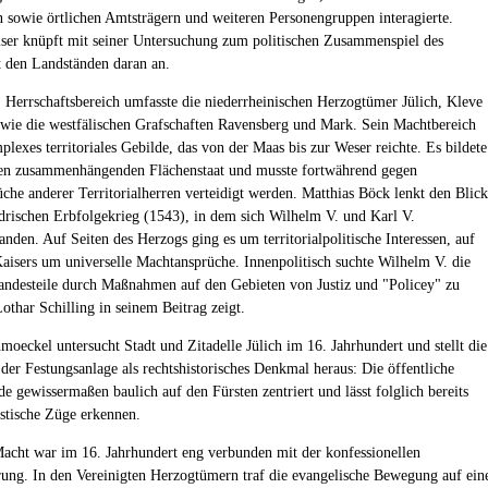
n sowie örtlichen Amtsträgern und weiteren Personengruppen interagierte.
ser knüpft mit seiner Untersuchung zum politischen Zusammenspiel des
 den Landständen daran an.
 Herrschaftsbereich umfasste die niederrheinischen Herzogtümer Jülich, Kleve
wie die westfälischen Grafschaften Ravensberg und Mark. Sein Machtbereich
lexes territoriales Gebilde, das von der Maas bis zur Weser reichte. Es bildete
en zusammenhängenden Flächenstaat und musste fortwährend gegen
üche anderer Territorialherren verteidigt werden. Matthias Böck lenkt den Blick
drischen Erbfolgekrieg (1543), in dem sich Wilhelm V. und Karl V.
nden. Auf Seiten des Herzogs ging es um territorialpolitische Interessen, auf
Kaisers um universelle Machtansprüche. Innenpolitisch suchte Wilhelm V. die
andesteile durch Maßnahmen auf den Gebieten von Justiz und "Policey" zu
othar Schilling in seinem Beitrag zeigt.
moeckel untersucht Stadt und Zitadelle Jülich im 16. Jahrhundert und stellt die
 der Festungsanlage als rechtshistorisches Denkmal heraus: Die öffentliche
e gewissermaßen baulich auf den Fürsten zentriert und lässt folglich bereits
istische Züge erkennen.
Macht war im 16. Jahrhundert eng verbunden mit der konfessionellen
rung. In den Vereinigten Herzogtümern traf die evangelische Bewegung auf ein