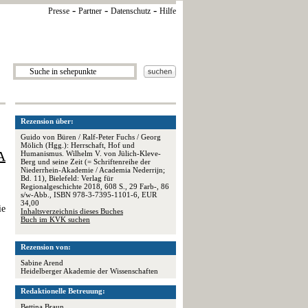
-
-
-
Presse
Partner
Datenschutz
Hilfe
Rezension über:
Guido von Büren / Ralf-Peter Fuchs / Georg
Mölich (Hgg.): Herrschaft, Hof und
A
Humanismus. Wilhelm V. von Jülich-Kleve-
Berg und seine Zeit (= Schriftenreihe der
Niederrhein-Akademie / Academia Nederrijn;
Bd. 11), Bielefeld: Verlag für
Regionalgeschichte 2018, 608 S., 29 Farb-, 86
s/w-Abb., ISBN 978-3-7395-1101-6, EUR
34,00
ie
Inhaltsverzeichnis dieses Buches
Buch im KVK suchen
Rezension von:
Sabine Arend
Heidelberger Akademie der Wissenschaften
Redaktionelle Betreuung:
Bettina Braun