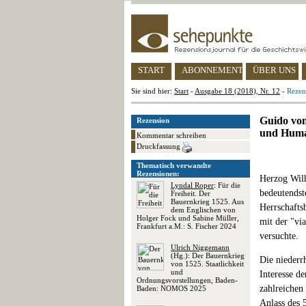
START
ABONNEMENT
ÜBER UNS
Sie sind hier:
Start
-
Ausgabe 18 (2018), Nr. 12
-
Rezen
Guido von
Rezension
und Hum
Kommentar schreiben
Druckfassung
Thematisch verwandte
Rezensionen:
Herzog Wilh
Lyndal Roper
: Für die
bedeutendst
Freiheit. Der
Bauernkrieg 1525. Aus
Herrschafts
dem Englischen von
Holger Fock und Sabine Müller,
mit der "vi
Frankfurt a.M.: S. Fischer 2024
versuchte.
Ulrich Niggemann
(Hg.): Der Bauernkrieg
Die niederr
von 1525. Staatlichkeit
und
Interesse d
Ordnungsvorstellungen, Baden-
zahlreichen
Baden: NOMOS 2025
Anlass des 