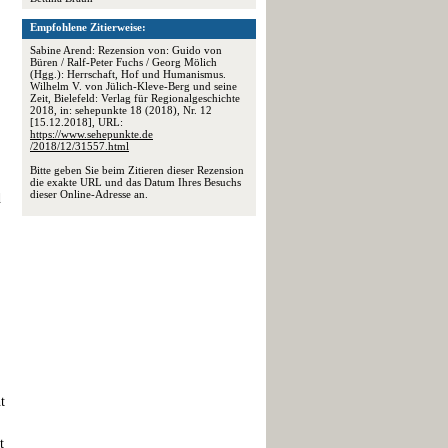
Empfohlene Zitierweise:
Sabine Arend: Rezension von: Guido von
Büren / Ralf-Peter Fuchs / Georg Mölich
(Hgg.): Herrschaft, Hof und Humanismus.
Wilhelm V. von Jülich-Kleve-Berg und seine
Zeit, Bielefeld: Verlag für Regionalgeschichte
2018, in: sehepunkte 18 (2018), Nr. 12
[15.12.2018], URL:
https://www.sehepunkte.de
/2018/12/31557.html
Bitte geben Sie beim Zitieren dieser Rezension
die exakte URL und das Datum Ihres Besuchs
dieser Online-Adresse an.
d
t
t