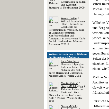
Reformation in Baden
seinen Räte
und Kurpfalz,
Stuttgart: W. Kohlhammer 2009
Michael Kai
Herzogs mit
Werner Freitag
/
Wilfried Reininghaus
Wilhelms V.
(Hgg.): Beiträge zur
Geschichte der
und Berg so
Reformation in Westfalen. Band
2: Langzeitreformation,
war ein komp
Konfessionskultur und
jedoch kein
Ambiguität in der zweiten Hälfte
des 16. Jahrhunderts, Münster:
Besitzanspr
Aschendorff 2019
auf den Gel
gegenübersta
Weitere Rezensionen zu Büchern
der Autorinnen / Autoren:
Seiten des 
Ralf-Peter Fuchs
:
einzelnen L
Hexenverfolgung an
Ruhr und Lippe. Die
einen, wie L
Nutzung der Justiz
durch Herren und Untertanen,
Münster: Ardey-Verlag 2002
Mathias Sch
Architektur
Monika Grübel
/
Georg Mölich
(Hgg.):
Gewalt wurd
Jüdisches Leben im
Rheinland. Vom
frühabsolut
Mittelalter bis zur Gegenwart,
Köln / Weimar / Wien: Böhlau
2005
Fürstliche 
Differenzie
Georg Mölich
/