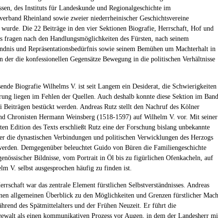
sen, des Instituts für Landeskunde und Regionalgeschichte im
verband Rheinland sowie zweier niederrheinischer Geschichtsvereine
t wurde. Die 22 Beiträge in den vier Sektionen Biografie, Herrschaft, Hof und
fragen nach den Handlungsmöglichkeiten des Fürsten, nach seinem
ändnis und Repräsentationsbedürfnis sowie seinem Bemühen um Machterhalt in
in der die konfessionellen Gegensätze Bewegung in die politischen Verhältnisse
ende Biografie Wilhelms V. ist seit Langem ein Desiderat, die Schwierigkeiten
erung liegen im Fehlen der Quellen. Auch deshalb konnte diese Sektion im Ban
i Beiträgen bestückt werden. Andreas Rutz stellt den Nachruf des Kölner
nd Chronisten Hermann Weinsberg (1518-1597) auf Wilhelm V. vor. Mit seiner
en Edition des Texts erschließt Rutz eine der Forschung bislang unbekannte
der die dynastischen Verbindungen und politischen Verwicklungen des Herzogs
werden. Demgegenüber beleuchtet Guido von Büren die Familiengeschichte
genössischer Bildnisse, vom Portrait in Öl bis zu figürlichen Ofenkacheln, auf
lm V. selbst ausgesprochen häufig zu finden ist.
errschaft war das zentrale Element fürstlichen Selbstverständnisses. Andreas
inen allgemeinen Überblick zu den Möglichkeiten und Grenzen fürstlicher Mach
hrend des Spätmittelalters und der Frühen Neuzeit. Er führt die
ewalt als einen kommunikativen Prozess vor Augen, in dem der Landesherr mi