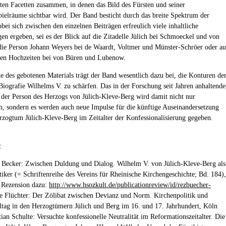
sten Facetten zusammen, in denen das Bild des Fürsten und seiner
ielräume sichtbar wird. Der Band besticht durch das breite Spektrum der
ei sich zwischen den einzelnen Beiträgen erfreulich viele inhaltliche
en ergeben, sei es der Blick auf die Zitadelle Jülich bei Schmoeckel und von
die Person Johann Weyers bei de Waardt, Voltmer und Münster-Schröer oder au
chen Hochzeiten bei von Büren und Lubenow.
le des gebotenen Materials trägt der Band wesentlich dazu bei, die Konturen de
 Biografie Wilhelms V. zu schärfen. Das in der Forschung seit Jahren anhaltende
n der Person des Herzogs von Jülich-Kleve-Berg wird damit nicht nur
en, sondern es werden auch neue Impulse für die künftige Auseinandersetzung
zogtum Jülich-Kleve-Berg im Zeitalter der Konfessionalisierung gegeben.
:
 Becker: Zwischen Duldung und Dialog. Wilhelm V. von Jülich-Kleve-Berg als
tiker (= Schriftenreihe des Vereins für Rheinische Kirchengeschichte; Bd. 184),
 Rezension dazu:
http://www.hsozkult.de/publicationreview/id/rezbuecher-
je Flüchter: Der Zölibat zwischen Devianz und Norm. Kirchenpolitik und
tag in den Herzogtümern Jülich und Berg im 16. und 17. Jahrhundert, Köln
ian Schulte: Versuchte konfessionelle Neutralität im Reformationszeitalter. Die