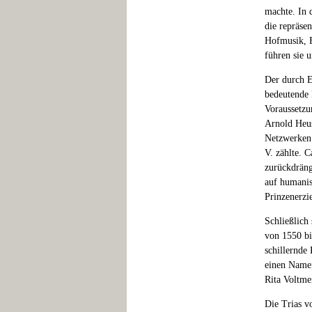
machte. In 
die repräse
Hofmusik, F
führen sie 
Der durch E
bedeutende 
Voraussetzu
Arnold Heus
Netzwerken 
V. zählte. C
zurückdrän
auf humanis
Prinzenerzi
Schließlich
von 1550 bi
schillernde
einen Namen
Rita Voltme
Die Trias v