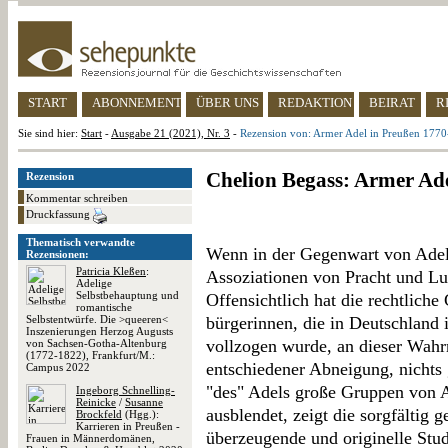
START
ABONNEMENT
ÜBER UNS
REDAKTION
BEIRAT
R
Sie sind hier:
Start
-
Ausgabe 21 (2021), Nr. 3
-
Rezension von: Armer Adel in Preußen 177
Chelion Begass: Armer Ad
Rezension
Kommentar schreiben
Druckfassung
Thematisch verwandte
Wenn in der Gegenwart von Adel 
Rezensionen:
Patricia Kleßen
:
Assoziationen von Pracht und Lu
Adelige
Selbstbehauptung und
Offensichtlich hat die rechtliche
romantische
Selbstentwürfe. Die >queeren<
bürgerinnen, die in Deutschland 
Inszenierungen Herzog Augusts
vollzogen wurde, an dieser Wah
von Sachsen-Gotha-Altenburg
(1772-1822), Frankfurt/M.:
entschiedener Abneigung, nichts 
Campus 2022
"des" Adels große Gruppen von A
Ingeborg Schnelling-
Reinicke
/
Susanne
ausblendet, zeigt die sorgfältig g
Brockfeld
(Hgg.):
Karrieren in Preußen -
überzeugende und originelle Stu
Frauen in Männerdomänen,