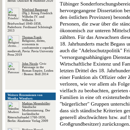
Berlin: Duncker & Humblot 2020
Tübinger Sonderforschungsberei
hervorgegangene Dissertation bes
Winfried Baumgart
(Hg.): König Friedrich
den östlichen Provinzen) besonde
Wilhelm IV. und
Wilhelm I.
Personen, die zwar über die stän
Briefwechsel 1840-1858,
Paderborn: Ferdinand Schöningh
ökonomisch zur unteren Mittelsch
2013
zählten. Für das Anwachsen diese
Thomas Frank
:
Religione, diritto,
18. Jahrhunderts macht Begass un
economia in
confraternite e ospedali
auch die "Adelsschutzpolitik" Fri
medievali, Pavia: Pavia University
Press 2019
"versorgungsabhängigen Dienstad
Wirtschaftliche Existenz und Fa
John Nicols
: Civic
Patronage in the
letzten Drittel des 18. Jahrhunde
Roman Empire, Leiden
/ Boston: Brill 2014
einer Funktion als Offizier oder 
verloren, wie vor allem als Folg
vielfach zu beobachten, gerieten
Weitere Rezensionen von
Familien in eine oft existenzbed
Monika Wienfort:
"bürgerlicher" Gruppen untersch
Mathias Mesenhöller
:
Ständische
dass sich ständische Kriterien g
Modernisierung. Der
kurländische
generell abschwächten bzw. auf 
Ritterschaftsadel 1760-1830,
Berlin: Akademie Verlag 2009
Großgrundbesitzer) zurückzogen
Rüdiger Hansel
: