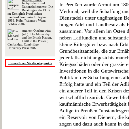
Jurisprudenz und
In Preußen wurde Armut um 1800
Nationalökonomie. Die
Beratungen des BGB
Merkmal, weil die Schaffung und
im Königlich Preußischen
Dienstadels unter ungünstigen Be
Landes-Ökonomie-Kollegium
1889, Köln / Weimar / Wien:
hingen Adel und Landbesitz als B
Böhlau 2006
zusammen. Vor allem im Osten d
Andrzej Olechnowicz
(ed.): The Monarchy
neben Latifundien und substantie
and the British Nation,
1780 to the Present,
kleine Rittergüter bzw. nach Erbt
Cambridge: Cambridge
University Press 2007
Grundbesitzanteile, die zur Ernä
jedenfalls nicht angesichts manc
Unterstützen Sie die sehepunkte
Kriegsschäden oder der grassier
Investitionen in die Gutswirtsch
Politik in der Schaffung eines al
Erfolg hatte und ein Teil der Adli
ein anderer Teil in den Krisen de
wirtschaftlich zurück. Gewerblic
kaufmännische Erwerbstätigkeit bl
Adlige in Preußen "unstandesgemä
ein Reservoir von Dienern, die 
zogen und dazu auch kaum in der