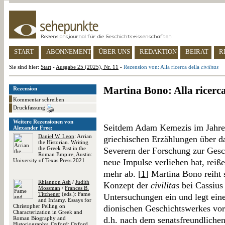
START
ABONNEMENT
ÜBER UNS
REDAKTION
BEIRAT
R
Sie sind hier:
Start
-
Ausgabe 25 (2025), Nr. 11
-
Rezension von: Alla ricerca della
civilitas
Martina Bono: Alla ricerc
Rezension
Kommentar schreiben
Druckfassung
Weitere Rezensionen von
Seitdem Adam Kemezis im Jahre 
Alexander Free:
Daniel W. Leon
: Arrian
griechischen Erzählungen über 
the Historian. Writing
the Greek Past in the
Severern der Forschung zur Gesc
Roman Empire, Austin:
University of Texas Press 2021
neue Impulse verliehen hat, reiß
mehr ab. [
1
] Martina Bono reiht
Rhiannon Ash
/
Judith
Konzept der
civilitas
bei Cassius 
Mossman
/
Frances B.
Titchener
(eds.): Fame
Untersuchungen ein und legt eine
and Infamy. Essays for
Christopher Pelling on
dionischen Geschichtswerkes vor
Characterization in Greek and
Roman Biography and
d.h. nach dem senatsfreundliche
Historiography, Oxford: Oxford