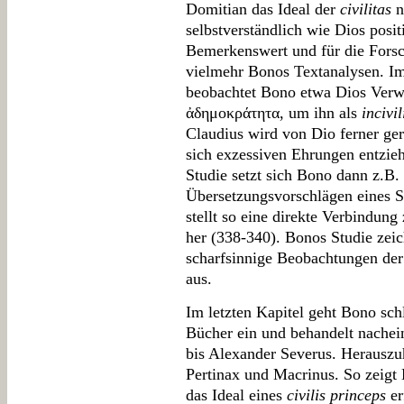
Domitian das Ideal der
civilitas
n
selbstverständlich wie Dios posit
Bemerkenswert und für die Fors
vielmehr Bonos Textanalysen. Im 
beobachtet Bono etwa Dios Ver
ἀδημοκράτητα, um ihn als
incivil
Claudius wird von Dio ferner gera
sich exzessiven Ehrungen entzieh
Studie setzt sich Bono dann z.B.
Übersetzungsvorschlägen eines S
stellt so eine direkte Verbindu
her (338-340). Bonos Studie zei
scharfsinnige Beobachtungen de
aus.
Im letzten Kapitel geht Bono schl
Bücher ein und behandelt nache
bis Alexander Severus. Herauszu
Pertinax und Macrinus. So zeigt 
das Ideal eines
civilis princeps
er