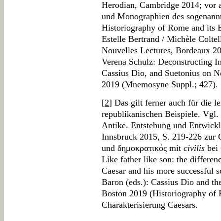
Herodian, Cambridge 2014; vor 
und Monographien des sogenannt
Historiography of Rome and its E
Estelle Bertrand / Michèle Coltel
Nouvelles Lectures, Bordeaux 20
Verena Schulz: Deconstructing Im
Cassius Dio, and Suetonius on N
2019 (Mnemosyne Suppl.; 427).
[
2
] Das gilt ferner auch für die 
republikanischen Beispiele. Vgl. 
Antike. Entstehung und Entwicklu
Innsbruck 2015, S. 219-226 zur 
und δημοκρατικός mit
civilis
bei 
Like father like son: the differen
Caesar and his more successful s
Baron (eds.): Cassius Dio and t
Boston 2019 (Historiography of 
Charakterisierung Caesars.