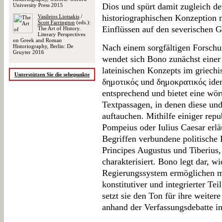
Dios und spürt damit zugleich d
University Press 2015
historiographischen Konzeption 
Vasileios Liotsakis
/
Scott Farrington
(eds.):
Einflüssen auf den severischen G
The Art of History.
Literary Perspectives
on Greek and Roman
Nach einem sorgfältigen Forsch
Historiography, Berlin: De
Gruyter 2016
wendet sich Bono zunächst einer
lateinischen Konzepts im griechi
Unterstützen Sie die sehepunkte
δημοτικός und δημοκρατικός ident
entsprechend und bietet eine wör
Textpassagen, in denen diese und
auftauchen. Mithilfe einiger repu
Pompeius oder Iulius Caesar erläu
Begriffen verbundene politische 
Principes Augustus und Tiberius, 
charakterisiert. Bono legt dar, w
Regierungssystem ermöglichen mu
konstitutiver und integrierter Te
setzt sie den Ton für ihre weiter
anhand der Verfassungsdebatte in