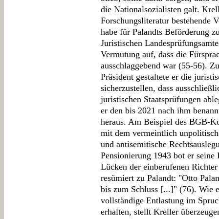
die Nationalsozialisten galt. Krell
Forschungsliteratur bestehende 
habe für Palandts Beförderung z
Juristischen Landesprüfungsamtes
Vermutung auf, dass die Fürspra
ausschlaggebend war (55-56). Zun
Präsident gestaltete er die juris
sicherzustellen, dass ausschließl
juristischen Staatsprüfungen abl
er den bis 2021 nach ihm bena
heraus. Am Beispiel des BGB-Kom
mit dem vermeintlich unpolitisc
und antisemitische Rechtsauslegu
Pensionierung 1943 bot er seine D
Lücken der einberufenen Richter 
resümiert zu Palandt: "Otto Pala
bis zum Schluss [...]" (76). Wie
vollständige Entlastung im Spr
erhalten, stellt Kreller überzeug