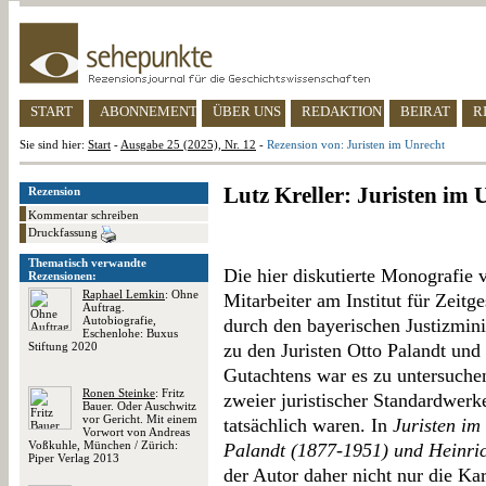
START
ABONNEMENT
ÜBER UNS
REDAKTION
BEIRAT
R
Sie sind hier:
Start
-
Ausgabe 25 (2025), Nr. 12
-
Rezension von: Juristen im Unrecht
Lutz Kreller: Juristen im 
Rezension
Kommentar schreiben
Druckfassung
Thematisch verwandte
Die hier diskutierte Monografie 
Rezensionen:
Raphael Lemkin
: Ohne
Mitarbeiter am Institut für Zeitg
Auftrag.
Autobiografie,
durch den bayerischen Justizmini
Eschenlohe: Buxus
Stiftung 2020
zu den Juristen Otto Palandt und
Gutachtens war es zu untersuche
Ronen Steinke
: Fritz
zweier juristischer Standardwer
Bauer. Oder Auschwitz
vor Gericht. Mit einem
tatsächlich waren. In
Juristen im
Vorwort von Andreas
Voßkuhle, München / Zürich:
Palandt (1877-1951) und Heinri
Piper Verlag 2013
der Autor daher nicht nur die Kar