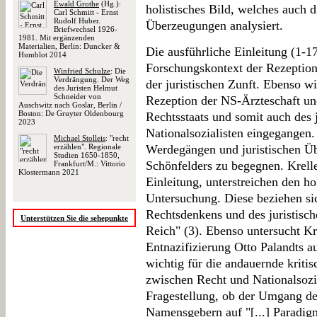
Ewald Grothe
(Hg.):
holistisches Bild, welches auch 
Carl Schmitt - Ernst
Rudolf Huber.
Überzeugungen analysiert.
Briefwechsel 1926-
1981. Mit ergänzenden
Materialien, Berlin: Duncker &
Die ausführliche Einleitung (1-17
Humblot 2014
Forschungskontext der Rezeption
Winfried Schulze
: Die
Verdrängung. Der Weg
der juristischen Zunft. Ebenso wi
des Juristen Helmut
Schneider von
Rezeption der NS-Ärzteschaft un
Auschwitz nach Goslar, Berlin /
Boston: De Gruyter Oldenbourg
Rechtsstaats und somit auch des 
2023
Nationalsozialisten eingegangen.
Michael Stolleis
: "recht
erzählen". Regionale
Werdegängen und juristischen Ü
Studien 1650-1850,
Schönfelders zu begegnen. Krelle
Frankfurt/M.: Vittorio
Klostermann 2021
Einleitung, unterstreichen den h
Untersuchung. Diese beziehen si
Rechtsdenkens und des juristisch
Unterstützen Sie die sehepunkte
Reich" (3). Ebenso untersucht Kr
Entnazifizierung Otto Palandts a
wichtig für die andauernde kritis
zwischen Recht und Nationalsozia
Fragestellung, ob der Umgang de
Namensgebern auf "[...] Paradig