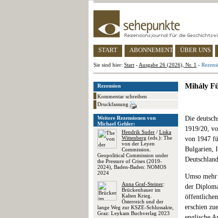
START
ABONNEMENT
ÜBER UNS
Sie sind hier:
Start
-
Ausgabe 26 (2026), Nr. 1
-
Rezens
Mihály Fü
Rezension
Kommentar schreiben
Druckfassung
Weitere Rezensionen von
Die deutsch
Michael Gehler:
1919/20, vo
Hendrik Suder
/
Liska
Wittenberg
(eds.): The
von 1947 fü
von der Leyen
Bulgarien, 
Commission.
Geopolitical Commission under
Deutschland
the Pressure of Crises (2019-
2024), Baden-Baden: NOMOS
2024
Umso mehr B
Anna Graf-Steiner
:
der Diploma
Brückenbauer im
Kalten Krieg.
öffentliche
Österreich und der
erschien zu
lange Weg zur KSZE-Schlussakte,
Graz: Leykam Buchverlag 2023
englische A