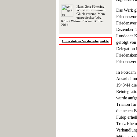
Hans-Gert Pöttering
:
Das Werk gl
Wir sind zu unserem
Glück vereint. Mein
Friedensvor
europäischer Weg,
Köln / Weimar / Wien: Böhlau
Friedensver
2014
Dezember 19
Londoner Ko
Unterstützen Sie die sehepunkte
gefolgt von
Delegation 
Friedenskon
Friedensver
In Potsdam 
Ausarbeitun
1943/44 die
Reintegrati
wurde aufge
Trianon für
die neuen B
Fülöp erhel
Trotz Rheto
Verhandlung
Mitteleurop