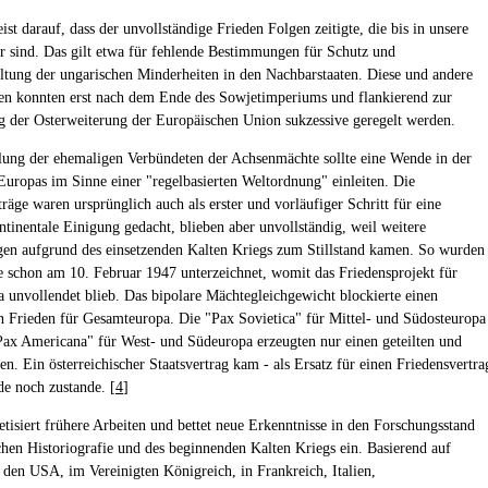
st darauf, dass der unvollständige Frieden Folgen zeitigte, die bis in unsere
r sind. Das gilt etwa für fehlende Bestimmungen für Schutz und
ltung der ungarischen Minderheiten in den Nachbarstaaten. Diese und andere
en konnten erst nach dem Ende des Sowjetimperiums und flankierend zur
g der Osterweiterung der Europäischen Union sukzessive geregelt werden.
ung der ehemaligen Verbündeten der Achsenmächte sollte eine Wende in der
Europas im Sinne einer "regelbasierten Weltordnung" einleiten. Die
räge waren ursprünglich auch als erster und vorläufiger Schritt für eine
ntinentale Einigung gedacht, blieben aber unvollständig, weil weitere
en aufgrund des einsetzenden Kalten Kriegs zum Stillstand kamen. So wurden
ge schon am 10. Februar 1947 unterzeichnet, womit das Friedensprojekt für
a unvollendet blieb. Das bipolare Mächtegleichgewicht blockierte einen
 Frieden für Gesamteuropa. Die "Pax Sovietica" für Mittel- und Südosteuropa
Pax Americana" für West- und Südeuropa erzeugten nur einen geteilten und
en. Ein österreichischer Staatsvertrag kam - als Ersatz für einen Friedensvertra
de noch zustande. [
4
]
etisiert frühere Arbeiten und bettet neue Erkenntnisse in den Forschungsstand
chen Historiografie und des beginnenden Kalten Kriegs ein. Basierend auf
 den USA, im Vereinigten Königreich, in Frankreich, Italien,