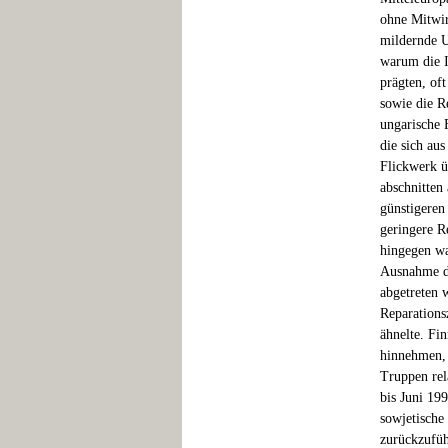
ohne Mitwir
mildernde U
warum die I
prägten, oft
sowie die R
ungarische 
die sich au
Flickwerk ü
abschnitten
günstigeren
geringere R
hingegen wa
Ausnahme de
abgetreten 
Reparations
ähnelte. Fi
hinnehmen, 
Truppen rel
bis Juni 19
sowjetische 
zurückzufüh