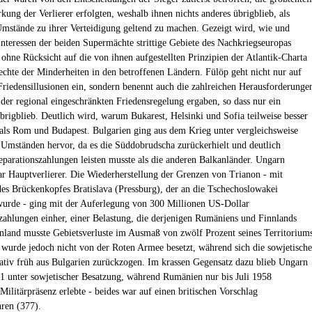
kung der Verlierer erfolgten, weshalb ihnen nichts anderes übrigblieb, als
mstände zu ihrer Verteidigung geltend zu machen. Gezeigt wird, wie und
nteressen der beiden Supermächte strittige Gebiete des Nachkriegseuropas
 ohne Rücksicht auf die von ihnen aufgestellten Prinzipien der Atlantik-Charta
echte der Minderheiten in den betroffenen Ländern. Fülöp geht nicht nur auf
Friedensillusionen ein, sondern benennt auch die zahlreichen Herausforderunge
s der regional eingeschränkten Friedensregelung ergaben, so dass nur ein
brigblieb. Deutlich wird, warum Bukarest, Helsinki und Sofia teilweise besser
 als Rom und Budapest. Bulgarien ging aus dem Krieg unter vergleichsweise
 Umständen hervor, da es die Süddobrudscha zurückerhielt und deutlich
eparationszahlungen leisten musste als die anderen Balkanländer. Ungarn
r Hauptverlierer. Die Wiederherstellung der Grenzen von Trianon - mit
s Brückenkopfes Bratislava (Pressburg), der an die Tschechoslowakei
wurde - ging mit der Auferlegung von 300 Millionen US-Dollar
zahlungen einher, einer Belastung, die derjenigen Rumäniens und Finnlands
nnland musste Gebietsverluste im Ausmaß von zwölf Prozent seines Territorium
wurde jedoch nicht von der Roten Armee besetzt, während sich die sowjetisch
ativ früh aus Bulgarien zurückzogen. Im krassen Gegensatz dazu blieb Ungarn
91 unter sowjetischer Besatzung, während Rumänien nur bis Juli 1958
Militärpräsenz erlebte - beides war auf einen britischen Vorschlag
ren (377).