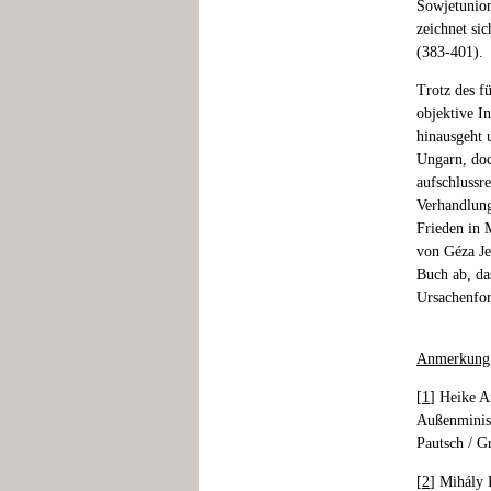
Sowjetunio
zeichnet si
(383-401).
Trotz des f
objektive I
hinausgeht 
Ungarn, doch
aufschlussr
Verhandlung
Frieden in 
von Géza Je
Buch ab, da
Ursachenfor
Anmerkung
[
1
] Heike A
Außenminist
Pautsch / G
[
2
] Mihály 