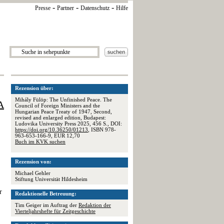
-
-
-
Presse
Partner
Datenschutz
Hilfe
Rezension über:
Mihály Fülöp: The Unfinished Peace. The
A
Council of Foreign Ministers and the
Hungarian Peace Treaty of 1947, Second,
revised and enlarged edition, Budapest:
Ludovika University Press 2025, 456 S., DOI:
https://doi.org/10.36250/01213
, ISBN 978-
963-653-166-9, EUR 12,70
Buch im KVK suchen
Rezension von:
Michael Gehler
Stiftung Universität Hildesheim
r
Redaktionelle Betreuung:
Tim Geiger im Auftrag der
Redaktion der
Vierteljahrshefte für Zeitgeschichte