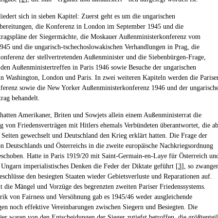
iedert sich in sieben Kapitel: Zuerst geht es um die ungarischen
bereitungen, die Konferenz in London im September 1945 und die
tragspläne der Siegermächte, die Moskauer Außenministerkonferenz vom
45 und die ungarisch-tschechoslowakischen Verhandlungen in Prag, die
nferenz der stellvertretenden Außenminister und die Siebenbürgen-Frage,
 den Außenministertreffen in Paris 1946 sowie Besuche der ungarischen
in Washington, London und Paris. In zwei weiteren Kapiteln werden die Parise
ferenz sowie die New Yorker Außenministerkonferenz 1946 und der ungarisch
trag behandelt.
hatten Amerikaner, Briten und Sowjets allein einem Außenministerrat die
g von Friedensverträgen mit Hitlers ehemals Verbündeten überantwortet, die a
 Seiten gewechselt und Deutschland den Krieg erklärt hatten. Die Frage der
on Deutschlands und Österreichs in die zweite europäische Nachkriegsordnung
schoben. Hatte in Paris 1919/20 mit Saint-Germain-en-Laye für Österreich un
 Ungarn imperialistisches Denken die Feder der Diktate geführt [
3
], so zwange
eschlüsse den besiegten Staaten wieder Gebietsverluste und Reparationen auf.
lt die Mängel und Vorzüge des begrenzten zweiten Pariser Friedenssystems.
rik von Fairness und Versöhnung gab es 1945/46 weder ausgleichende
en noch effektive Vereinbarungen zwischen Siegern und Besiegten. Die
äer waren von den Entscheidungen der Sieger zutiefst betroffen, die größtenteil