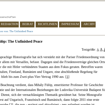
REDAKTION
BEIRAT
RICHTLINIEN
IMPRESSUM
ARCHIV
ion von: The Unfinished Peace
löp: The Unfinished Peace
A
Textgröße:
A
sprachige Historiografie hat sich verstärkt mit der Pariser Friedensordnung von
r allem mit Versailles, befasst. Dagegen sind die Friedensverträge gleichen Orts
r die mit Hitler verbündeten Staaten aus dem Fokus geraten. Betroffen waren
Italien, Finnland, Rumänien und Ungarn; eine abschließende Regelung für
 blieb bis zum Zwei-plus-Vier-Vertrag 1990 aus. [
1
]
eachtung verdient, dass Mihály Fülöp, emeritierter Professor für Geschichte
tie und der Internationalen Beziehungen der Ludovika-Universität Budapest fü
n Dienst, sich der vernachlässigten Thematik gewidmet hat. Seine Monografie
erst auf Ungarisch, Französisch und Rumänisch, dann folgte 2011 eine erste
usgabe [
2
], die nun - ergänzt und aktualisiert - neu aufgelegt worden ist.