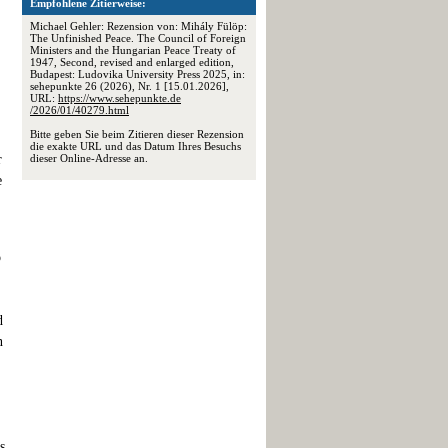
Empfohlene Zitierweise:
Michael Gehler: Rezension von: Mihály Fülöp:
The Unfinished Peace. The Council of Foreign
Ministers and the Hungarian Peace Treaty of
1947, Second, revised and enlarged edition,
Budapest: Ludovika University Press 2025, in:
sehepunkte 26 (2026), Nr. 1 [15.01.2026],
URL:
https://www.sehepunkte.de
/2026/01/40279.html
Bitte geben Sie beim Zitieren dieser Rezension
die exakte URL und das Datum Ihres Besuchs
r
dieser Online-Adresse an.
e
b
d
n
s