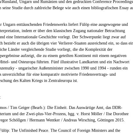
n/Russland, Ungarn und Rumänien und den gedruckten Conference Proceedings
ch seine Studie durch zahlreiche Belege wie auch einen bibliografischen Essay a
ür Ungarn enttäuschenden Friedenswerks liefert Fülöp eine ausgewogene und
nterpretation, indem er über den klassischen Zugang nationaler Betrachtung
und eine Internationale Geschichte vorlegt. Der Schwerpunkt liegt zwar auf
 bezieht er auch die übrigen vier Verlierer-Staaten ausreichend ein, so dass ei
eiche Länder vergleichende Studie vorliegt, die die Komplexität der
sergebnisse aufzeigt, die zu einem geteilten Kontinent mit einem negativen
Mittel- und Osteuropa führten. Fünf illustrative Landkarten und ein Nachwort
szenszky - ungarischer Außenminister zwischen 1990 und 1994 - runden ein
s unverzichtbar für eine komparativ motivierte Friedensvertrags- und
schung des Kalten Kriegs in Zentraleuropa ist.
:
mos / Tim Geiger (Bearb.): Die Einheit. Das Auswärtige Amt, das DDR-
erium und der Zwei-plus-Vier-Prozess, hgg. v. Horst Möller / Ilse Dorothee
regor Schöllgen / Hermann Wentker / Andreas Wirsching, Göttingen 2015.
Fülöp: The Unfinished Peace. The Council of Foreign Ministers and the