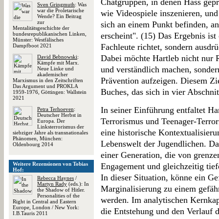
Chatgruppen, in denen Hass gepre
Sven Gringmuth
: Was
war die Proletarische
wie Videospiele inszenieren, und
Wende? Ein Beitrag
zur
sich an einem Punkt befinden, a
Mentalitätsgeschichte der
bundesrepublikanischen Linken,
erscheint". (15) Das Ergebnis ist
Münster: Westfälisches
Fachleute richtet, sondern ausdrü
Dampfboot 2021
Dabei möchte Hartleb nicht nur 
David Bebnowski
:
Kämpfe mit Marx.
und verständlich machen, sonder
Neue Linke und
akademischer
Prävention aufzeigen. Diesem Zi
Marxismus in den Zeitschriften
Das Argument und PROKLA
Buches, das sich in vier Abschnitt
1959-1976, Göttingen: Wallstein
2021
In seiner Einführung entfaltet Ha
Petra Terhoeven
:
Deutscher Herbst in
Terrorismus und Teenager-Terrori
Europa. Der
Linksterrorismus der
eine historische Kontextualisieru
siebziger Jahre als transnationales
Phänomen, München:
Lebenswelt der Jugendlichen. Dab
Oldenbourg 2014
einer Generation, die von grenze
Weitere Rezensionen von Tobias
Engagement und gleichzeitig tiefe
Hof:
In dieser Situation, könne ein Ge
Rebecca Haynes
/
Martyn Rady
(eds.): In
Marginalisierung zu einem gefäh
the Shadow of Hitler.
Personalities of the
werden. Im analytischen Kernkapi
Right in Central and Eastern
Europe, London / New York:
die Entstehung und den Verlauf d
I.B.Tauris 2011