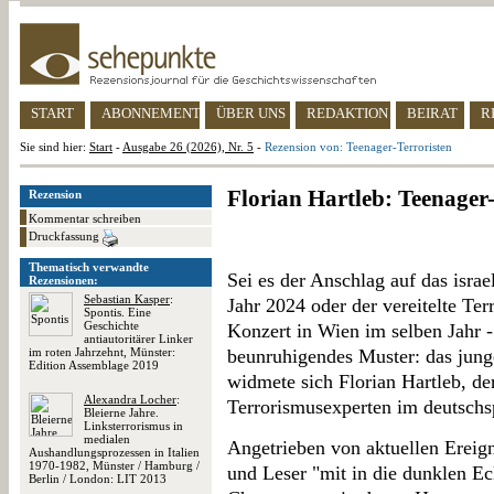
START
ABONNEMENT
ÜBER UNS
REDAKTION
BEIRAT
R
Sie sind hier:
Start
-
Ausgabe 26 (2026), Nr. 5
-
Rezension von: Teenager-Terroristen
Florian Hartleb: Teenager-
Rezension
Kommentar schreiben
Druckfassung
Thematisch verwandte
Sei es der Anschlag auf das isra
Rezensionen:
Sebastian Kasper
:
Jahr 2024 oder der vereitelte Ter
Spontis. Eine
Geschichte
Konzert in Wien im selben Jahr -
antiautoritärer Linker
im roten Jahrzehnt, Münster:
beunruhigendes Muster: das jung
Edition Assemblage 2019
widmete sich Florian Hartleb, d
Alexandra Locher
:
Terrorismusexperten im deutschs
Bleierne Jahre.
Linksterrorismus in
medialen
Angetrieben von aktuellen Ereig
Aushandlungsprozessen in Italien
1970-1982, Münster / Hamburg /
und Leser "mit in die dunklen Eck
Berlin / London: LIT 2013