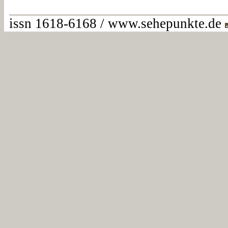
issn 1618-6168 / www.sehepunkte.de