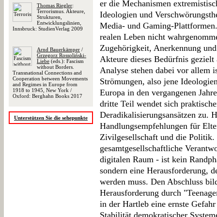
er die Mechanismen extremistisc
Thomas Riegler
:
Terrorismus. Akteure,
Ideologien und Verschwörungsthe
Strukturen,
Entwicklungslinien,
Media- und Gaming-Plattformen. 
Innsbruck: StudienVerlag 2009
realen Leben nicht wahrgenommen
Zugehörigkeit, Anerkennung und 
Arnd Bauerkämper
/
Grzegorz Rossoliński-
Akteure dieses Bedürfnis gezielt
Liebe
(eds.): Fascism
without Borders.
Analyse stehen dabei vor allem i
Transnational Connections and
Cooperation between Movements
Strömungen, also jene Ideologien,
and Regimes in Europe from
1918 to 1945, New York /
Europa in den vergangenen Jahre
Oxford: Berghahn Books 2017
dritte Teil wendet sich praktisch
Deradikalisierungsansätzen zu. H
Unterstützen Sie die sehepunkte
Handlungsempfehlungen für Elter
Zivilgesellschaft und die Politik.
gesamtgesellschaftliche Verantwo
digitalen Raum - ist kein Randph
sondern eine Herausforderung, de
werden muss. Den Abschluss bilde
Herausforderung durch "Teenager 
in der Hartleb eine ernste Gefahr
Stabilität demokratischer Systeme