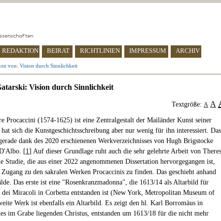
REDAKTION
BEIRAT
RICHTLINIEN
IMPRESSUM
ARCHIV
on von: Vision durch Sinnlichkeit
atarski: Vision durch Sinnlichkeit
A
Textgröße:
A
re Procaccini (1574-1625) ist eine Zentralgestalt der Mailänder Kunst seiner
 hat sich die Kunstgeschichtsschreibung aber nur wenig für ihn interessiert. Das
 gerade dank des 2020 erschienenen Werkverzeichnisses von Hugh Brigstocke
D'Albo. [
1
] Auf dieser Grundlage ruht auch die sehr gelehrte Arbeit von There
ie Studie, die aus einer 2022 angenommenen Dissertation hervorgegangen ist,
n Zugang zu den sakralen Werken Procaccinis zu finden. Das geschieht anhand
lde. Das erste ist eine "Rosenkranzmadonna", die 1613/14 als Altarbild für
 dei Miracoli in Corbetta entstanden ist (New York, Metropolitan Museum of
eite Werk ist ebenfalls ein Altarbild. Es zeigt den hl. Karl Borromäus in
es im Grabe liegenden Christus, entstanden um 1613/18 für die nicht mehr