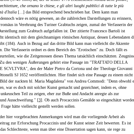
architetture, che ornano le chiese, e gli altri luoghi pubblici di tutte le più
tà d'Italia
[...] das Bild entsprechend beschrieben hat. Dem kann man
dennoch wäre es nötig gewesen, an die zahlreichen Darstellungen zu erinnern,
rromäus in Verehrung des Turiner Grabtuchs zeigen, zumal der Verfasserin der
rstellung zum Grabtuch aufgefallen ist. Der zitierte Francesco Bartoli ist
cht identisch mit dem gleichnamigen römischen Antiquar, dessen Lebensdaten d
ibt (184). Auch in Bezug auf das dritte Bild kann man vielleicht die Akzente
n. Die Verfasserin ordnet es dem Bereich des "Erotischen" zu. Doch fällt es
eurteilen, wie die Zeitgenossen dieses Thema tatsächlich einschätzten. Zeugniss
n. Zu den wenigen Äußerungen gehört eine Passage im "TRATTATO DELLA
 SCVLTVRA", den der Maler Pietro da Cortona und der Theologe Giovanni
tonelli SJ 1652 veröffentlichten. Hier findet sich eine Passage zu einem nicht
"Bild der nackten hl. Maria Magdalena" von Andrea Commodi: "Denn obwohl e
ien, war es doch mit solcher Kunst gemacht und gezeichnet, indem es, ohne
 unkeuschen Teil zu zeigen, eher zur Buße und Andacht anregte als zur
 und Ausschweifung." [
3
]. Ob auch Procaccinis Gemälde so eingeschätzt worde
Frage hätte vielleicht gestellt werden sollen.
der hier vorgebrachten Anmerkungen wird man die vorliegende Arbeit als
eitrag zur Erforschung Procaccinis und der Kunst seiner Zeit bewerten. Es ist
 das Schlechteste, wenn man über eine Dissertation sagen kann, sie rege zu