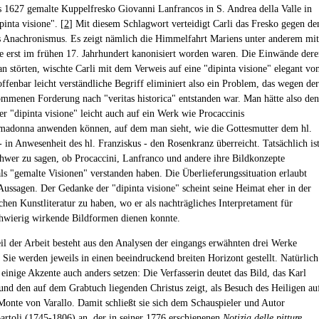
s 1627 gemalte Kuppelfresko Giovanni Lanfrancos in S. Andrea della Valle in
inta visione". [
2
] Mit diesem Schlagwort verteidigt Carli das Fresko gegen de
 Anachronismus. Es zeigt nämlich die Himmelfahrt Mariens unter anderem mit
ie erst im frühen 17. Jahrhundert kanonisiert worden waren. Die Einwände dere
ran störten, wischte Carli mit dem Verweis auf eine "dipinta visione" elegant v
offenbar leicht verständliche Begriff eliminiert also ein Problem, das wegen der
mmenen Forderung nach "veritas historica" entstanden war. Man hätte also den
r "dipinta visione" leicht auch auf ein Werk wie Procaccinis
adonna anwenden können, auf dem man sieht, wie die Gottesmutter dem hl.
 in Anwesenheit des hl. Franziskus - den Rosenkranz überreicht. Tatsächlich is
chwer zu sagen, ob Procaccini, Lanfranco und andere ihre Bildkonzepte
 als "gemalte Visionen" verstanden haben. Die Überlieferungssituation erlaubt
ussagen. Der Gedanke der "dipinta visione" scheint seine Heimat eher in der
chen Kunstliteratur zu haben, wo er als nachträgliches Interpretament für
chwierig wirkende Bildformen dienen konnte.
il der Arbeit besteht aus den Analysen der eingangs erwähnten drei Werke
 Sie werden jeweils in einen beeindruckend breiten Horizont gestellt. Natürlich
einige Akzente auch anders setzen: Die Verfasserin deutet das Bild, das Karl
nd den auf dem Grabtuch liegenden Christus zeigt, als Besuch des Heiligen au
onte von Varallo. Damit schließt sie sich dem Schauspieler und Autor
artoli (1745-1806) an, der in seiner 1776 erschienenen
Notizia delle pitture,