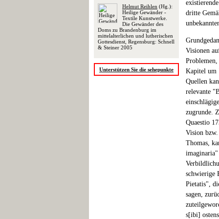
existierend
Helmut Reihlen
(Hg.):
Heilige Gewänder -
dritte Gemä
Textile Kunstwerke.
unbekannten
Die Gewänder des
Doms zu Brandenburg im
mittelalterlichen und lutherischen
Grundgedank
Gottesdienst, Regensburg: Schnell
& Steiner 2005
Visionen au
Problemen, 
Unterstützen Sie die sehepunkte
Kapitel um 
Quellen kann
relevante "
einschlägig
zugrunde. Z
Quaestio 17
Vision bzw.
Thomas, kann
imaginaria"
Verbildlich
schwierige 
Pietatis", 
sagen, zurü
zuteilgewor
s[ibi] oste