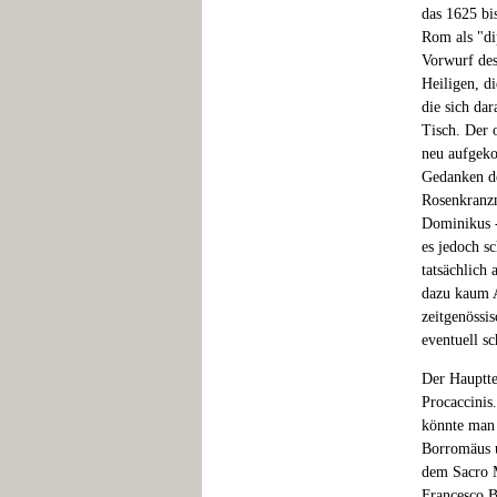
das 1625 bi
Rom als "dip
Vorwurf des
Heiligen, d
die sich da
Tisch. Der 
neu aufgeko
Gedanken de
Rosenkranzm
Dominikus -
es jedoch s
tatsächlich
dazu kaum A
zeitgenössis
eventuell s
Der Hauptte
Procaccinis.
könnte man 
Borromäus u
dem Sacro M
Francesco B