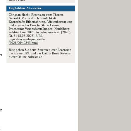
Empfohlene Zitierweise:
Christian Hecht: Rezension von: Theresa
Gatarski: Vision durch Sinnlichkeit.
Körperhafte Bilderfahrung, Affektübertragung
und mystischer Eros in Giulio Cesare
Procaccinis Visionsdarstellungen, Heidelberg:
arthistoricum 2025, in: sehepunkte 26 (2026),
Nr. 6 [15.06.2026], URL:
https://www.sehepunkte.de
/2026/06/40343.html
Bitte geben Sie beim Zitieren dieser Rezension
die exakte URL und das Datum Ihres Besuchs
er
dieser Online-Adresse an.
en
i