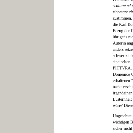
sculture ed 
rinomate cit
zustimmen, 
die Karl Bo
Bezug der Da
übrigens ni
Autorin ang
anders setze
schwer zu b
sind selte
PITTVRA, E
Domenico Ot
erhaltenen 
nackt ersch
irgendeinen
Lüsternheit
wäre? Diese 
Ungeachtet 
wichtigen B
sicher nicht