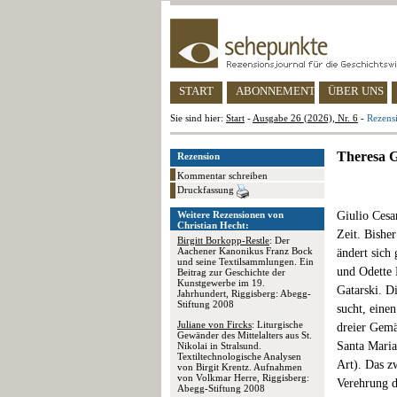
START
ABONNEMENT
ÜBER UNS
Sie sind hier:
Start
-
Ausgabe 26 (2026), Nr. 6
-
Rezensi
Theresa G
Rezension
Kommentar schreiben
Druckfassung
Weitere Rezensionen von
Giulio Cesa
Christian Hecht:
Zeit. Bisher
Birgitt Borkopp-Restle
: Der
Aachener Kanonikus Franz Bock
ändert sich
und seine Textilsammlungen. Ein
und Odette 
Beitrag zur Geschichte der
Kunstgewerbe im 19.
Gatarski. D
Jahrhundert, Riggisberg: Abegg-
Stiftung 2008
sucht, eine
Juliane von Fircks
: Liturgische
dreier Gemä
Gewänder des Mittelalters aus St.
Santa Maria
Nikolai in Stralsund.
Textiltechnologische Analysen
Art). Das zw
von Birgit Krentz. Aufnahmen
von Volkmar Herre, Riggisberg:
Verehrung d
Abegg-Stiftung 2008