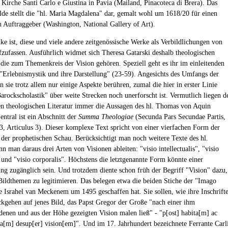
e Kirche Santi Carlo e Giustina in Pavia (Mailand, Pinacoteca di Brera). Das
lde stellt die "hl. Maria Magdalena" dar, gemalt wohl um 1618/20 für einen
 Auftraggeber (Washington, National Gallery of Art).
e ist, diese und viele andere zeitgenössische Werke als Verbildlichungen von
fzufassen. Ausführlich widmet sich Theresa Gatarski deshalb theologischen
die zum Themenkreis der Vision gehören. Speziell geht es ihr im einleitenden
"Erlebnismystik und ihre Darstellung" (23-59). Angesichts des Umfangs der
 sie trotz allem nur einige Aspekte berühren, zumal die hier in erster Linie
Barockscholastik" über weite Strecken noch unerforscht ist. Vermutlich liegen d
en theologischen Literatur immer die Aussagen des hl. Thomas von Aquin
entral ist ein Abschnitt der
Summa Theologiae
(Secunda Pars Secundae Partis,
3, Articulus 3). Dieser komplexe Text spricht von einer vierfachen Form der
 der prophetischen Schau. Berücksichtigt man noch weitere Texte des hl.
 man daraus drei Arten von Visionen ableiten: "visio intellectualis", "visio
 und "visio corporalis". Höchstens die letztgenannte Form könnte einer
ung zugänglich sein. Und trotzdem diente schon früh der Begriff "Vision" dazu,
Bildthemen zu legitimieren. Das belegen etwa die beiden Stiche der "Imago
die Israhel van Meckenem um 1495 geschaffen hat. Sie sollen, wie ihre Inschrift
ckgehen auf jenes Bild, das Papst Gregor der Große "nach einer ihm
denen und aus der Höhe gezeigten Vision malen ließ" - "p[ost] habita[m] ac
nsa[m] desup[er] vision[em]". Und im 17. Jahrhundert bezeichnete Ferrante Carl