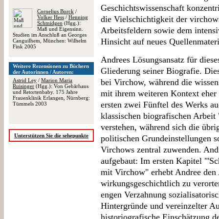
Geschichtswissenschaft konzentri
Cornelius Borck
/
Volker Hess
/
Henning
die Vielschichtigkeit der virchow
Schmidgen
(Hgg.):
Arbeitsfeldern sowie dem intens
Maß und Eigensinn.
Studien im Anschluß an Georges
Hinsicht auf neues Quellenmateria
Canguilhem, München: Wilhelm
Fink 2005
Andrees Lösungsansatz für diese
Weitere Rezensionen zu Büchern
Gliederung seiner Biografie. Dies
der Autorinnen / Autoren:
Astrid Ley
/
Marion Maria
bei Virchow, während die wissens
Ruisinger
(Hgg.): Von Gebärhaus
mit ihrem weiteren Kontext eher 
und Retortenbaby. 175 Jahre
Frauenklinik Erlangen, Nürnberg:
ersten zwei Fünftel des Werks au
Tümmels 2003
klassischen biografischen Arbeit
verstehen, während sich die übri
Unterstützen Sie die sehepunkte
politischen Grundeinstellungen s
Virchows zentral zuwenden. Andr
aufgebaut: Im ersten Kapitel "'S
mit Virchow" erhebt Andree den
wirkungsgeschichtlich zu verorten
engen Verzahnung sozialisatorisc
Hintergründe und vereinzelter Au
historiografische Einschätzung de