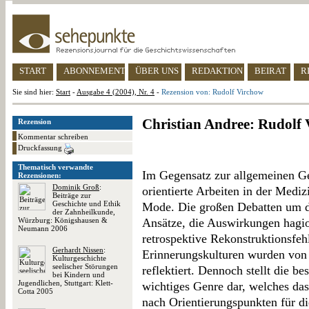
START
ABONNEMENT
ÜBER UNS
REDAKTION
BEIRAT
R
Sie sind hier:
Start
-
Ausgabe 4 (2004), Nr. 4
-
Rezension von: Rudolf Virchow
Christian Andree: Rudolf
Rezension
Kommentar schreiben
Druckfassung
Thematisch verwandte
Im Gegensatz zur allgemeinen Ge
Rezensionen:
Dominik Groß
:
orientierte Arbeiten in der Mediz
Beiträge zur
Geschichte und Ethik
Mode. Die großen Debatten um di
der Zahnheilkunde,
Würzburg: Königshausen &
Ansätze, die Auswirkungen hagio
Neumann 2006
retrospektive Rekonstruktionsfe
Gerhardt Nissen
:
Erinnerungskulturen wurden von
Kulturgeschichte
seelischer Störungen
reflektiert. Dennoch stellt die b
bei Kindern und
Jugendlichen, Stuttgart: Klett-
wichtiges Genre dar, welches das
Cotta 2005
nach Orientierungspunkten für di