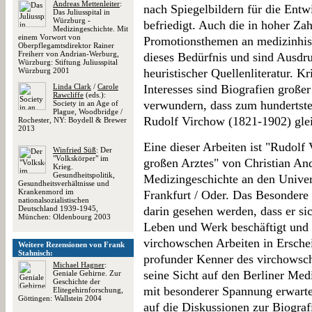
Andreas Mettenleiter
:
nach Spiegelbildern für die Entw
Das Juliusspital in
Würzburg -
befriedigt. Auch die in hoher Za
Medizingeschichte. Mit
einem Vorwort von
Promotionsthemen an medizinhisto
Oberpflegamtsdirektor Rainer
Freiherr von Andrian-Werburg,
dieses Bedürfnis und sind Ausdr
Würzburg: Stiftung Juliusspital
Würzburg 2001
heuristischer Quellenliteratur. Kr
Linda Clark
/
Carole
Interesses sind Biografien große
Rawcliffe
(eds.):
verwundern, dass zum hundertste
Society in an Age of
Plague, Woodbridge /
Rudolf Virchow (1821-1902) glei
Rochester, NY: Boydell & Brewer
2013
Eine dieser Arbeiten ist "Rudolf
Winfried Süß
: Der
"Volkskörper" im
großen Arztes" von Christian And
Krieg.
Gesundheitspolitik,
Medizingeschichte an den Univer
Gesundheitsverhältnisse und
Krankenmord im
Frankfurt / Oder. Das Besondere
nationalsozialistischen
Deutschland 1939-1945,
darin gesehen werden, dass er sic
München: Oldenbourg 2003
Leben und Werk beschäftigt und d
virchowschen Arbeiten in Erschei
Weitere Rezensionen von Frank
Stahnisch:
profunder Kenner des virchowsc
Michael Hagner
:
seine Sicht auf den Berliner Med
Geniale Gehirne. Zur
Geschichte der
mit besonderer Spannung erwarte
Elitegehirnforschung,
Göttingen: Wallstein 2004
auf die Diskussionen zur Biograf