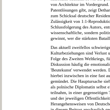
von Architektur im Vordergrund. 
Patentlösungen gibt, zeigt Detha
zum Schicksal deutscher Residen
Zulässigkeit von 1:1-Reproduktio
Schlussfolgerung des Autors, ent
wissenschaftliche, sondern polit
gewinnt, wer die stärksten Batail
Das aktuell zweifellos schwierig
Kulturbeziehungen sind Verlust 
Folge des Zweiten Weltkriegs, für
Diskussion häufig die emotionali
'Beutekunst' verwendet werden. 
hierbei inzwischen in eine fast 
gemündet. Die Hauptursache sie
als polnische Diplomatin selbst 
teilnahm, in einer gegenseitigen
und der jeweiligen Öffentlichkei
Herangehensweisen von Deutsche
in diesem Beitrag anschaulich ge