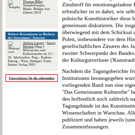
Thomas Biller
:
Zündstoff für emotionsgeladene 
Templerburgen,
Mainz: Philipp von
erfreulicher ist es daher, wie se
Zabern 2014
polnische Kunsthistoriker diese
gemeinsam diskutieren. Die insge
überwiegend mit dem Schicksal 
Weitere Rezensionen zu Büchern
der Autorinnen / Autoren:
Polen, insbesondere vor dem Hint
Andrea Langer
/
Georg
gesellschaftlichen Zäsuren des J
Michels
(Hgg.):
Metropolen und
zweiter Schwerpunkt des Bande
Kulturtransfer im 15./
16. Jahrhundert. Prag - Krakau -
der Kulturgutverluste ('Kunstraub
Danzig - Wien, Stuttgart: Franz
Steiner Verlag 2001
Nachdem die Tagungsberichte frü
Institutionen herausgegeben wurd
Unterstützen Sie die sehepunkte
vorliegenden Band nun eine eigen
"Das Gemeinsame Kulturerbe" be
den hoffentlich noch zahlreich n
Tagungsbände ist das Kunstinsti
Wissenschaften in Warschau. Alle
publiziert und haben jeweils (unt
Zusammenfassungen.