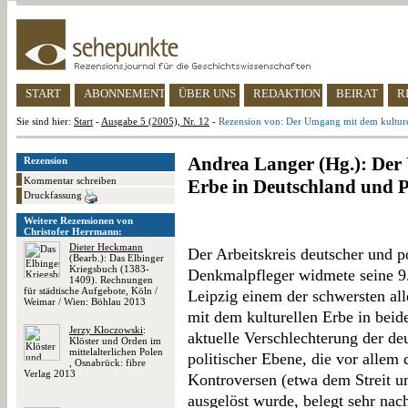
START
ABONNEMENT
ÜBER UNS
REDAKTION
BEIRAT
R
Sie sind hier:
Start
-
Ausgabe 5 (2005), Nr. 12
-
Rezension von: Der Umgang mit dem kulture
Andrea Langer (Hg.): Der
Rezension
Kommentar schreiben
Erbe in Deutschland und P
Druckfassung
Weitere Rezensionen von
Christofer Herrmann:
Dieter Heckmann
Der Arbeitskreis deutscher und p
(Bearb.): Das Elbinger
Kriegsbuch (1383-
Denkmalpfleger widmete seine 9
1409). Rechnungen
für städtische Aufgebote, Köln /
Leipzig einem der schwersten a
Weimar / Wien: Böhlau 2013
mit dem kulturellen Erbe in beid
Jerzy Kłoczowski
:
aktuelle Verschlechterung der d
Klöster und Orden im
mittelalterlichen Polen
politischer Ebene, die vor allem
, Osnabrück: fibre
Verlag 2013
Kontroversen (etwa dem Streit 
ausgelöst wurde, belegt sehr nac