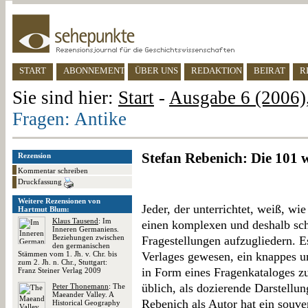
START
ABONNEMENT
ÜBER UNS
REDAKTION
BEIRAT
R
Sie sind hier:
Start
-
Ausgabe 6 (2006),
Fragen: Antike
Stefan Rebenich: Die 101 
Rezension
Kommentar schreiben
Druckfassung
Weitere Rezensionen von
Jeder, der unterrichtet, weiß, wi
Hartmut Blum:
Klaus Tausend
: Im
einen komplexen und deshalb sch
Inneren Germaniens.
Beziehungen zwischen
Fragestellungen aufzugliedern. Es
den germanischen
Stämmen vom 1. Jh. v. Chr. bis
Verlages gewesen, ein knappes u
zum 2. Jh. n. Chr., Stuttgart:
in Form eines Fragenkataloges zu
Franz Steiner Verlag 2009
üblich, als dozierende Darstellun
Peter Thonemann
: The
Maeander Valley. A
Rebenich als Autor hat ein souv
Historical Geography