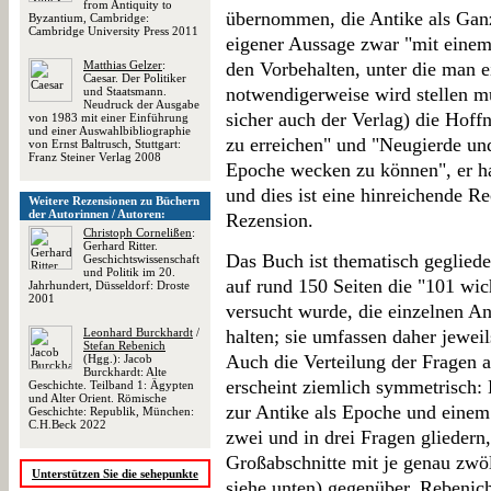
from Antiquity to
übernommen, die Antike als Ganz
Byzantium, Cambridge:
Cambridge University Press 2011
eigener Aussage zwar "mit einem
Matthias Gelzer
:
den Vorbehalten, unter die man 
Caesar. Der Politiker
notwendigerweise wird stellen m
und Staatsmann.
Neudruck der Ausgabe
sicher auch der Verlag) die Hoff
von 1983 mit einer Einführung
und einer Auswahlbibliographie
zu erreichen" und "Neugierde und
von Ernst Baltrusch, Stuttgart:
Franz Steiner Verlag 2008
Epoche wecken zu können", er ha
und dies ist eine hinreichende Re
Weitere Rezensionen zu Büchern
der Autorinnen / Autoren:
Rezension.
Christoph Cornelißen
:
Gerhard Ritter.
Das Buch ist thematisch geglied
Geschichtswissenschaft
und Politik im 20.
auf rund 150 Seiten die "101 wic
Jahrhundert, Düsseldorf: Droste
2001
versucht wurde, die einzelnen An
Leonhard Burckhardt
/
halten; sie umfassen daher jeweil
Stefan Rebenich
Auch die Verteilung der Fragen 
(Hgg.): Jacob
Burckhardt: Alte
erscheint ziemlich symmetrisch: 
Geschichte. Teilband 1: Ägypten
und Alter Orient. Römische
zur Antike als Epoche und einem
Geschichte: Republik, München:
C.H.Beck 2022
zwei und in drei Fragen gliedern,
Großabschnitte mit je genau zwö
Unterstützen Sie die sehepunkte
siehe unten) gegenüber. Rebenich