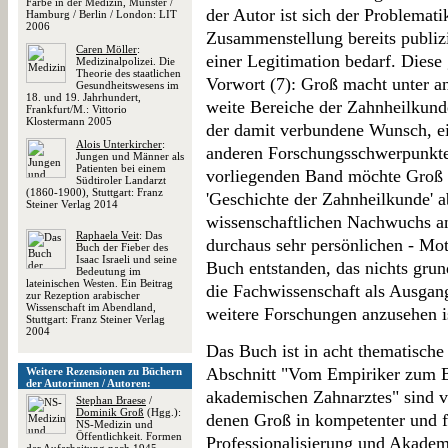
Farbe in der Medizin, Münster /
der Autor ist sich der Problemat
Hamburg / Berlin / London: LIT
2006
Zusammenstellung bereits publiz
Caren Möller
:
einer Legitimation bedarf. Diese 
Medizinalpolizei. Die
Theorie des staatlichen
Vorwort (7): Groß macht unter an
Gesundheitswesens im
18. und 19. Jahrhundert,
weite Bereiche der Zahnheilkund
Frankfurt/M.: Vittorio
Klostermann 2005
der damit verbundene Wunsch, ein
Alois Unterkircher
:
anderen Forschungsschwerpunkte
Jungen und Männer als
Patienten bei einem
vorliegenden Band möchte Groß
Südtiroler Landarzt
(1860-1900), Stuttgart: Franz
'Geschichte der Zahnheilkunde' 
Steiner Verlag 2014
wissenschaftlichen Nachwuchs ane
Raphaela Veit
: Das
durchaus sehr persönlichen - Mot
Buch der Fieber des
Isaac Israeli und seine
Buch entstanden, das nichts grun
Bedeutung im
lateinischen Westen. Ein Beitrag
die Fachwissenschaft als Ausgan
zur Rezeption arabischer
Wissenschaft im Abendland,
weitere Forschungen anzusehen i
Stuttgart: Franz Steiner Verlag
2004
Das Buch ist in acht thematische 
Abschnitt "Vom Empiriker zum B
Weitere Rezensionen zu Büchern
der Autorinnen / Autoren:
akademischen Zahnarztes" sind v
Stephan Braese
/
Dominik Groß
(Hgg.):
denen Groß in kompetenter und f
NS-Medizin und
Öffentlichkeit. Formen
Professionalisierung und Akadem