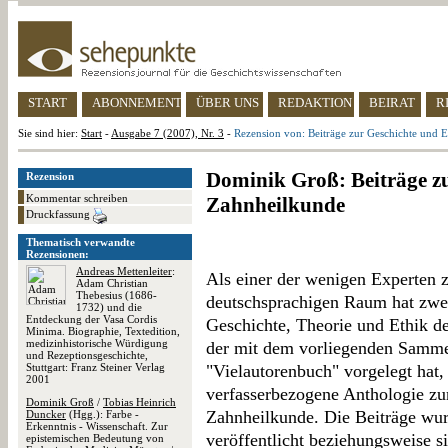
START
ABONNEMENT
ÜBER UNS
REDAKTION
BEIRAT
R
Sie sind hier:
Start
-
Ausgabe 7 (2007), Nr. 3
-
Rezension von: Beiträge zur Geschichte und 
Dominik Groß: Beiträge zu
Rezension
Kommentar schreiben
Zahnheilkunde
Druckfassung
Thematisch verwandte
Rezensionen:
Andreas Mettenleiter
:
Als einer der wenigen Experten 
Adam Christian
Thebesius (1686-
deutschsprachigen Raum hat zwei
1732) und die
Entdeckung der Vasa Cordis
Geschichte, Theorie und Ethik d
Minima. Biographie, Textedition,
medizinhistorische Würdigung
der mit dem vorliegenden Samme
und Rezeptionsgeschichte,
Stuttgart: Franz Steiner Verlag
"Vielautorenbuch" vorgelegt hat,
2001
verfasserbezogene Anthologie zu
Dominik Groß
/
Tobias Heinrich
Zahnheilkunde. Die Beiträge wur
Duncker
(Hgg.): Farbe -
Erkenntnis - Wissenschaft. Zur
veröffentlicht beziehungsweise s
epistemischen Bedeutung von