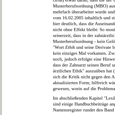
Groß) etwas daran, dass die der
Musterberufsordnung (MBO) aus 
mehrfach überarbeitet wurde und 
vom 16.02.2005 inhaltlich und st
hier deutlich, dass die Auseina
nicht ohne Effekt bleibt: So mo
seinerzeit, dass in der zahnärztl
Musterberufsordnung - kein Gelöb
"Wort
Ethik
und seine Derivate 
kein einziges Mal vorkamen. Zwa
noch, jedoch erfolgte eine Hin
dass der Zahnarzt seinen Beruf 
ärztlichen Ethik" auszuüben hat 
sich die Kritik nicht gegen den A
aktualisierten Form; hilfreich w
gewesen, worin auf die Problema
Im abschließenden Kapitel "Lexi
sind einige Handbuchbeiträge an
Namensregister rundet den Band 