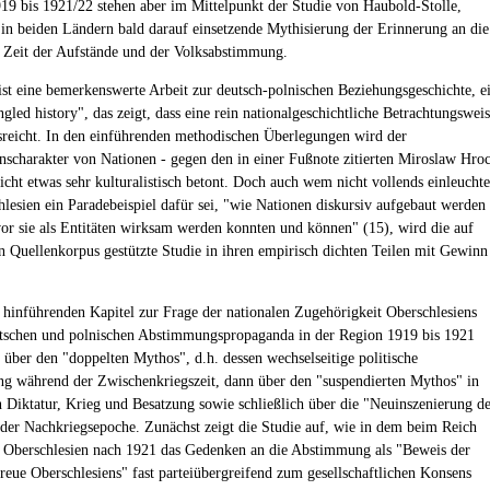
919 bis 1921/22 stehen aber im Mittelpunkt der Studie von Haubold-Stolle,
 in beiden Ländern bald darauf einsetzende Mythisierung der Erinnerung an die
 Zeit der Aufstände und der Volksabstimmung.
ist eine bemerkenswerte Arbeit zur deutsch-polnischen Beziehungsgeschichte, e
gled history", das zeigt, dass eine rein nationalgeschichtliche Betrachtungswei
usreicht. In den einführenden methodischen Überlegungen wird der
nscharakter von Nationen - gegen den in einer Fußnote zitierten Miroslaw Hro
eicht etwas sehr kulturalistisch betont. Doch auch wem nicht vollends einleuchte
hlesien ein Paradebeispiel dafür sei, "wie Nationen diskursiv aufgebaut werden
or sie als Entitäten wirksam werden konnten und können" (15), wird die auf
en Quellenkorpus gestützte Studie in ihren empirisch dichten Teilen mit Gewinn
hinführenden Kapitel zur Frage der nationalen Zugehörigkeit Oberschlesiens
tschen und polnischen Abstimmungspropaganda in der Region 1919 bis 1921
e über den "doppelten Mythos", d.h. dessen wechselseitige politische
ng während der Zwischenkriegszeit, dann über den "suspendierten Mythos" in
n Diktatur, Krieg und Besatzung sowie schließlich über die "Neuinszenierung d
der Nachkriegsepoche. Zunächst zeigt die Studie auf, wie in dem beim Reich
 Oberschlesien nach 1921 das Gedenken an die Abstimmung als "Beweis der
reue Oberschlesiens" fast parteiübergreifend zum gesellschaftlichen Konsens