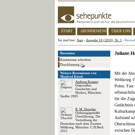
START
ABONNEMENT
ÜBER UNS
Sie sind hier:
Start
-
Ausgabe 10 (2010), Nr. 1
-
Rezens
Juliane H
Rezension
Kommentar schreiben
Druckfassung
Weitere Rezensionen von
Mit der Abs
Manfred Kittel:
Weltkrieg 1
Andreas Kossert
:
Ostpreußen.
Polen. Fast
Geschichte und
offensichtli
Mythos, München:
Siedler 2005
für die Zug
Gedächtnis 
R. M. Douglas
:
Kulturkampf
Ordnungsgemäße
Überführung. Die
Aufstand sc
Vertreibung der
Deutschen nach dem Zweiten
Oberschlesi
Weltkrieg, München: C.H.Beck
zwischen De
2012