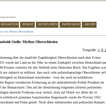
REDAKTION
BEIRAT
RICHTLINIEN
IMPRESSUM
ARCHIV
ion von: Mythos Oberschlesien
aubold-Stolle: Mythos Oberschlesien
A
Textgröße:
A
timmung über die staatliche Zugehörigkeit Oberschlesiens nach dem Ersten
921 wurde das Land an der Oder zu einem Zankapfel zwischen Deutschland un
 60 Prozent votierten für den Verbleib beim Deutschen Reich. Das Ergebnis war
ch nur dadurch zu erklären, dass auch viele polnischsprachige Oberschlesier sic
ehörigkeit zu Deutschland entschieden - trotz der noch im kollektiven
der Region verankerten Erinnerung an die antikatholische Politik Preußens im
 der Bismarckzeit. Den auf die Abstimmung folgenden (dritten) polnischen
hlugen deutsche Freikorps zwar zurück, doch auf Druck vor allem der in
en militärisch präsenten französischen Siegermacht wurde die Provinz 1922
utschland und Polen geteilt. Nicht diese militärischen und politischen Kämpfe