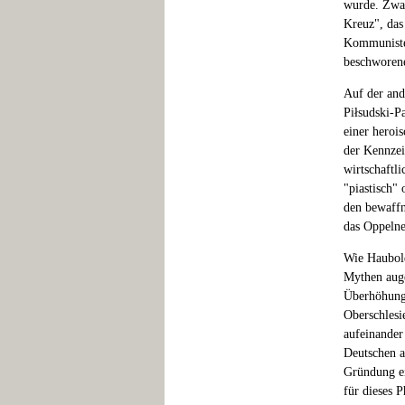
wurde. Zwar
Kreuz", das
Kommunisten
beschworene
Auf der an
Piłsudski-P
einer heroi
der Kennzei
wirtschaftl
"piastisch"
den bewaffn
das Oppelne
Wie Haubold-
Mythen auge
Überhöhung 
Oberschlesi
aufeinander 
Deutschen a
Gründung ei
für dieses 