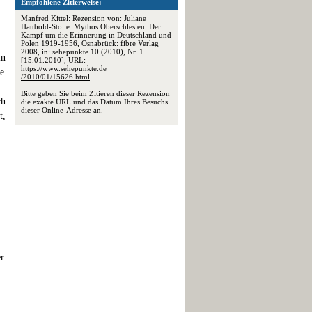
Empfohlene Zitierweise:
Manfred Kittel: Rezension von: Juliane
Haubold-Stolle: Mythos Oberschlesien. Der
Kampf um die Erinnerung in Deutschland und
Polen 1919-1956, Osnabrück: fibre Verlag
2008, in: sehepunkte 10 (2010), Nr. 1
in
[15.01.2010], URL:
https://www.sehepunkte.de
se
/2010/01/15626.html
Bitte geben Sie beim Zitieren dieser Rezension
ch
die exakte URL und das Datum Ihres Besuchs
dieser Online-Adresse an.
t,
er