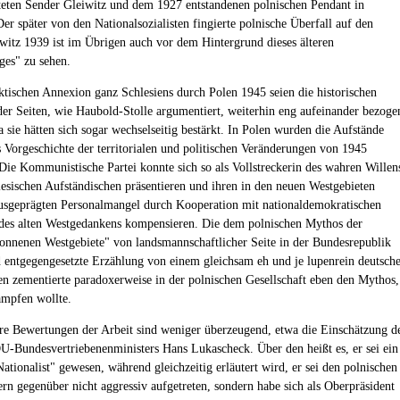
teten Sender Gleiwitz und dem 1927 entstandenen polnischen Pendant in
er später von den Nationalsozialisten fingierte polnische Überfall auf den
witz 1939 ist im Übrigen auch vor dem Hintergrund dieses älteren
ges" zu sehen.
ktischen Annexion ganz Schlesiens durch Polen 1945 seien die historischen
er Seiten, wie Haubold-Stolle argumentiert, weiterhin eng aufeinander bezoge
a sie hätten sich sogar wechselseitig bestärkt. In Polen wurden die Aufstände
 Vorgeschichte der territorialen und politischen Veränderungen von 1945
. Die Kommunistische Partei konnte sich so als Vollstreckerin des wahren Willen
lesischen Aufständischen präsentieren und ihren in den neuen Westgebieten
usgeprägten Personalmangel durch Kooperation mit nationaldemokratischen
es alten Westgedankens kompensieren. Die dem polnischen Mythos der
nnenen Westgebiete" von landsmannschaftlicher Seite in der Bundesrepublik
 entgegengesetzte Erzählung von einem gleichsam eh und je lupenrein deutsch
en zementierte paradoxerweise in der polnischen Gesellschaft eben den Mythos,
ämpfen wollte.
re Bewertungen der Arbeit sind weniger überzeugend, etwa die Einschätzung d
U-Bundesvertriebenenministers Hans Lukascheck. Über den heißt es, er sei ein
ationalist" gewesen, während gleichzeitig erläutert wird, er sei den polnischen
ern gegenüber nicht aggressiv aufgetreten, sondern habe sich als Oberpräsident