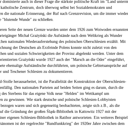
 dominierte auch in dieser Frage die stärkste politische Kraft im "Land unter
 katholische Zentrum, doch überwog selbst bei Sozialdemokraten und
 die nationale Erinnerung, der Ruf nach Grenzrevision, um die immer wiede
 "blutende Wunde" zu schließen.
deren Seite der neuen Grenze wurden unter dem 1926 zum Woiwoden ernannte
arteigänger Michał Grażyński die Aufstände nach dem Weltkrieg als Wunder
schen nationalen Wiederauferstehung des polnischen Oberschlesien erzählt. Mit
chnung der Deutschen als Erzfeinde Polens konnte nicht zuletzt von den
ichen und sozialen Schwierigkeiten der Provinz abgelenkt werden. Unter dem
 orientierten Grażyński wurde 1927 auch der "Marsch an die Oder" eingeführt,
ete ehemalige Aufständische durchführten, um polnische Gebietsansprüche auf
r und Teschener Schlesien zu dokumentieren.
Stolle herausarbeitet, ist die Parallelität der Konstruktion der Oberschlesien-
nfällig. Den nationalen Parteien auf beiden Seiten ging es darum, durch die
des Sterbens für das eigene Volk neue "Helden" im Wettkampf um
en zu gewinnen. Wie stark deutsche und polnische Schlesien-Lobbyisten
bezogen waren und sich gegenseitig beobachteten, zeigte sich z.B., als die
uf die Gründung der großen Śląsk-Bibliothek in Kattowitz 1927 mit der
ner eigenen Schlesien-Bibliothek in Ratibor antworteten. Ein weiteres Beispiel
Phänomen ist der regelrechte "Rundfunkkrieg" der 1920er Jahre zwischen dem