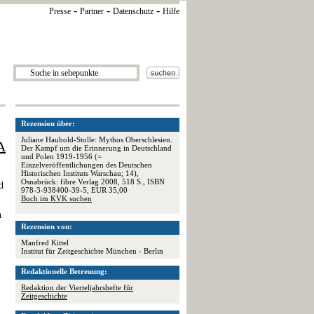
-
-
-
Presse
Partner
Datenschutz
Hilfe
Rezension über:
Juliane Haubold-Stolle: Mythos Oberschlesien.
A
Der Kampf um die Erinnerung in Deutschland
und Polen 1919-1956 (=
Einzelveröffentlichungen des Deutschen
Historischen Instituts Warschau; 14),
Osnabrück: fibre Verlag 2008, 518 S., ISBN
d
978-3-938400-39-5, EUR 35,00
Buch im KVK suchen
h
Rezension von:
Manfred Kittel
Institut für Zeitgeschichte München - Berlin
Redaktionelle Betreuung:
Redaktion der Vierteljahrshefte für
Zeitgeschichte