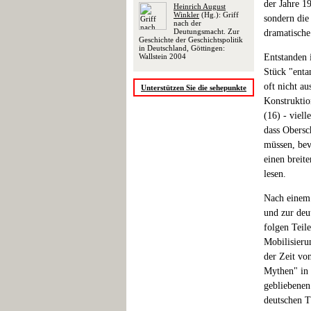
der Jahre 1
Heinrich August
Winkler
(Hg.): Griff
sondern die
nach der
Deutungsmacht. Zur
dramatische
Geschichte der Geschichtspolitik
in Deutschland, Göttingen:
Wallstein 2004
Entstanden 
Stück "entan
oft nicht a
Unterstützen Sie die sehepunkte
Konstruktio
(16) - viell
dass Obersc
müssen, bev
einen breit
lesen.
Nach einem 
und zur deu
folgen Teil
Mobilisieru
der Zeit vo
Mythen" in 
gebliebenen
deutschen T