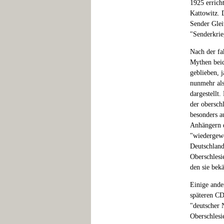
1925 errich
Kattowitz. D
Sender Glei
"Senderkrie
Nach der fa
Mythen beid
geblieben, j
nunmehr als
dargestellt
der obersch
besonders a
Anhängern d
"wiedergewo
Deutschland
Oberschlesi
den sie bek
Einige ande
späteren CD
"deutscher N
Oberschlesi