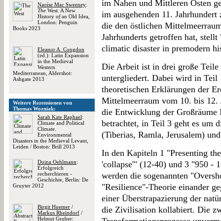
im Nahen und Mittleren Osten ge
Naoíse Mac Sweeney
:
The
West. A New
im ausgehenden 11. Jahrhundert z
History
of
an Old Idea,
London: Penguin
die den östlichen Mittelmeerrau
Books 2023
Jahrhunderts getroffen hat, stel
climatic disaster in premodern his
Eleanor A. Congdon
(ed.): Latin Expansion
in the Medieval
Die Arbeit ist in drei große Teile
Western
Mediterranean, Aldershot:
untergliedert. Dabei wird in Teil
Ashgate 2013
theoretischen Erklärungen der Er
Mittelmeerraum vom 10. bis 12. J
Weitere Rezensionen von
Thomas Wozniak:
die Entwicklung der Großräume 
Sarah Kate Raphael
:
betrachtet, in Teil 3 geht es um 
Climate and Political
Climate.
(Tiberias, Ramla, Jerusalem) un
Environmental
Disasters in the Medieval Levant,
Leiden / Boston: Brill 2013
In den Kapiteln 1 "Presenting the
Doina Oehlmann
:
'collapse'" (12-40) und 3 "950 - 
Erfolgreich
recherchieren -
werden die sogenannten "Oversho
Geschichte, Berlin: De
"Resilience"-Theorie einander ge
Gruyter 2012
einer Überstrapazierung der natü
Birgit Huemer
/
die Zivilisation kollabiert. Die z
Markus Rheindorf
/
Helmut Gruber
: