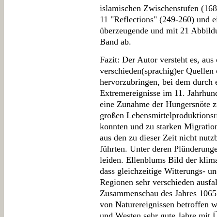
islamischen Zwischenstufen (168
11 "Reflections" (249-260) und e
überzeugende und mit 21 Abbild
Band ab.
Fazit: Der Autor versteht es, a
verschieden(sprachig)er Quellen
hervorzubringen, bei dem durch 
Extremereignisse im 11. Jahrhun
eine Zunahme der Hungersnöte zu 
großen Lebensmittelproduktions
konnten und zu starken Migrat
aus den zu dieser Zeit nicht nut
führten. Unter deren Plünderunge
leiden. Ellenblums Bild der klim
dass gleichzeitige Witterungs- u
Regionen sehr verschieden ausfal
Zusammenschau des Jahres 1065 s
von Naturereignissen betroffen 
und Westen sehr gute Jahre mit Ü