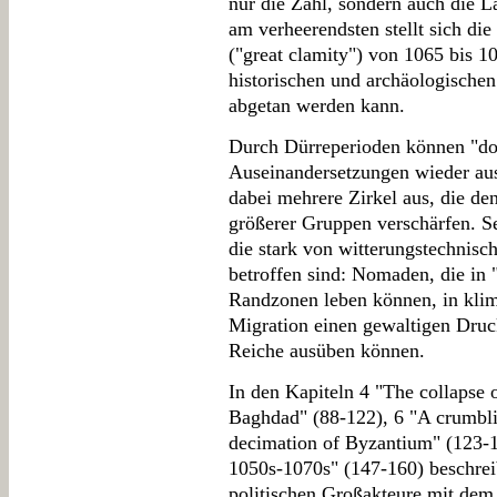
nur die Zahl, sondern auch die 
am verheerendsten stellt sich di
("great clamity") von 1065 bis 1
historischen und archäologischen
abgetan werden kann.
Durch Dürreperioden können "do
Auseinandersetzungen wieder au
dabei mehrere Zirkel aus, die de
größerer Gruppen verschärfen. S
die stark von witterungstechnis
betroffen sind: Nomaden, die in 
Randzonen leben können, in kli
Migration einen gewaltigen Druck
Reiche ausüben können.
In den Kapiteln 4 "The collapse o
Baghdad" (88-122), 6 "A crumbl
decimation of Byzantium" (123-1
1050s-1070s" (147-160) beschrei
politischen Großakteure mit de