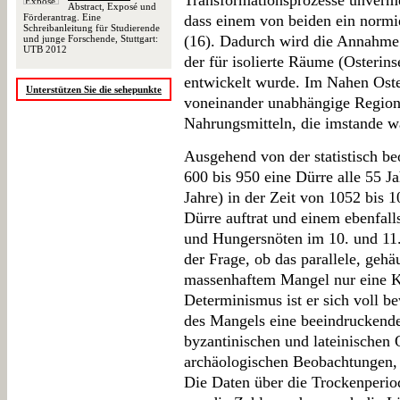
Transformationsprozesse unverme
Abstract, Exposé und
Förderantrag. Eine
dass einem von beiden ein nor
Schreibanleitung für Studierende
(16). Dadurch wird die Annahme 
und junge Forschende, Stuttgart:
UTB 2012
der für isolierte Räume (Osterin
entwickelt wurde. Im Nahen Oste
Unterstützen Sie die sehepunkte
voneinander unabhängige Region
Nahrungsmitteln, die imstande w
Ausgehend von der statistisch b
600 bis 950 eine Dürre alle 55 Ja
Jahre) in der Zeit von 1052 bis 1
Dürre auftrat und einem ebenfall
und Hungersnöten im 10. und 11
der Frage, ob das parallele, geh
massenhaftem Mangel nur eine Ko
Determinismus ist er sich voll b
des Mangels eine beeindruckende
byzantinischen und lateinischen 
archäologischen Beobachtungen, ü
Die Daten über die Trockenperiod