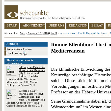
START
ABONNEMENT
ÜBER UNS
REDAKTION
BEIRAT
R
Sie sind hier:
Start
-
Ausgabe 13 (2013), Nr. 9
-
Rezension von: The Collapse of the Eastern
Ronnie Ellenblum: The Col
Rezension
Kommentar schreiben
Mediterranean
Druckfassung
Thematisch verwandte
Rezensionen:
Stiftung des Deutschen
Die klimatische Entwicklung de
Historischen Museums
(Hg.): Kaiser und
Kreuzzüge beschäftigte Historike
Kalifen. Karl der
Große und die Mächte am
solche. Diese Lücke füllt nun ein
Mittelmeer um 800, Mainz:
Philipp von Zabern 2014
Vorbedingungen im östlichen Mi
Riccardo Bavaj
/
Professor an der Hebrew Universi
Martina Steber
(eds.):
Germany and 'The
West'. The History of a
Seine Grundannahme dabei ist, d
Modern Concept, New York /
Oxford: Berghahn Books 2015
Wärmeoptimum" im Westen eine Ph