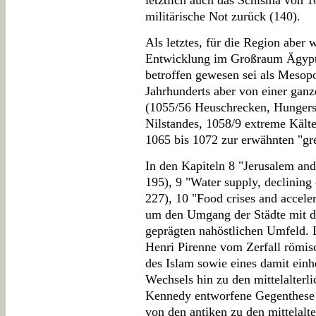
letztlich auch das Schisma von 1
militärische Not zurück (140).
Als letztes, für die Region aber w
Entwicklung im Großraum Ägypt
betroffen gewesen sei als Mesopo
Jahrhunderts aber von einer gan
(1055/56 Heuschrecken, Hungers
Nilstandes, 1058/9 extreme Kält
1065 bis 1072 zur erwähnten "gr
In den Kapiteln 8 "Jerusalem and 
195), 9 "Water supply, declining 
227), 10 "Food crises and accele
um den Umgang der Städte mit d
geprägten nahöstlichen Umfeld. 
Henri Pirenne vom Zerfall römis
des Islam sowie eines damit einh
Wechsels hin zu den mittelalterl
Kennedy entworfene Gegenthese 
von den antiken zu den mittelalte