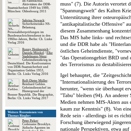
im Fadenkreuz.
muss" (7). Die Autorin verortet 
Aktivitäten der DDR-
Staatssicherheit 1949 bis 1989,
"Spannungswelt" des Kalten Krie
München: Oldenbourg 2011
Unterstützung ihrer osteuropäisch
Sabrina Nowack
:
"antikapitalistische Offensive" au
Sicherheitsrisiko NS-
Belastung.
diesem Zusammenhang konzentrier
Personalüberprüfungen im
Bundesnachrichtendienst in den
Das MfS habe links- und rechtsex
1960er-Jahren, Berlin: Ch. Links
Verlag 2016
und die DDR habe als "Hinterland
Ronny Heidenreich
/
östlichen Geheimdienste, "vornew
Daniela Münkel
/
Elke
Stadelmann-Wenz
:
"das Operationsgebiet BRD und d
Geheimdienstkrieg in
Deutschland. Die Konfrontation
des Terrorismus zu destabilisiere
von DDR-Staatssicherheit und
Organisation Gehlen 1953,
Berlin: Ch. Links Verlag 2016
Igel behauptet, die "Zeitgeschich
Rolf-Dieter Müller
:
"Internationalisierung des Terro
Reinhard Gehlen.
Geheimdienstchef im
herunter, "wenn sie überhaupt er
Hintergrund der
"Tabu" bleiben (94). An anderer St
Bonner Republik. Die Biographie,
Berlin: Ch. Links Verlag 2017
Medien nehmen MfS-Akten aus de
kaum zur Kenntnis" (8). Von ein
Weitere Rezensionen von
Rede sein - allerdings ist es rich
Thomas Riegler:
Peter Pirker
:
Forschung überwiegend jüngeren
Codename Brooklyn.
Jüdische Agenten im
nationale Perspektiven, etwa auf