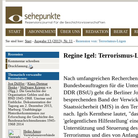
START
ABONNEMENT
ÜBER UNS
REDAKTION
BEIRAT
R
Sie sind hier:
Start
-
Ausgabe 13 (2013), Nr. 11
-
Rezension von: Terrorismus-Lügen
Regine Igel: Terrorismus-
Rezension
Kommentar schreiben
Druckfassung
Thematisch verwandte
Nach umfangreichen Recherchen 
Rezensionen:
Jost Dülffer
/
Klaus Dietmar
Bundesbeauftragten für die Unter
Henke
/
Wolfgang Krieger
u.a.
(Hgg.): Die Geschichte der
DDR (BStU) geht die Berliner Jou
Organisation Gehlen und des
BND 1945-1968. Umrisse und
besprechenden Band der Verwick
Einblicke. Dokumentation der
Staatssicherheit (MfS) in den Te
Tagung am 2. Dezember 2013,
Marburg: Unabhängige
nach. Igels Kernthese lautet, "da
Historikerkommission zur
Erforschung der Geschichte des
'gelegentlichen Hilfestellung' ei
Bundesnachrichtendienstes 1945-
1968 2014
Unterstützung und Steuerung des
Heike Amos
:
Terrorismus und dies von Anfang
Vertriebenenverbände