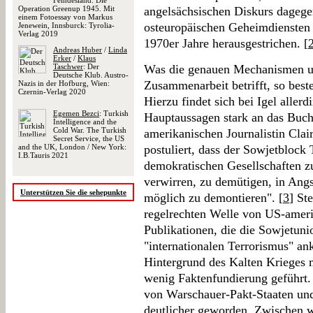
Feindesland. Die
Operation Greenup 1945. Mit
angelsächsischen Diskurs dageg
einem Fotoessay von Markus
osteuropäischen Geheimdiensten 
Jenewein, Innsburck: Tyrolia-
Verlag 2019
1970er Jahre herausgestrichen. [
Andreas Huber
/
Linda
Erker
/
Klaus
Taschwer
: Der
Was die genauen Mechanismen un
Deutsche Klub. Austro-
Zusammenarbeit betrifft, so best
Nazis in der Hofburg, Wien:
Czernin-Verlag 2020
Hierzu findet sich bei Igel aller
Egemen Bezci
: Turkish
Hauptaussagen stark an das Buc
Intelligence and the
Cold War. The Turkish
amerikanischen Journalistin Clai
Secret Service, the US
and the UK, London / New York:
postuliert, dass der Sowjetblock 
I.B.Tauris 2021
demokratischen Gesellschaften z
verwirren, zu demütigen, in Ang
Unterstützen Sie die sehepunkte
möglich zu demontieren". [
3
] St
regelrechten Welle von US-ameri
Publikationen, die die Sowjetun
"internationalen Terrorismus" a
Hintergrund des Kalten Krieges m
wenig Faktenfundierung geführt. 
von Warschauer-Pakt-Staaten und
deutlicher geworden. Zwischen 