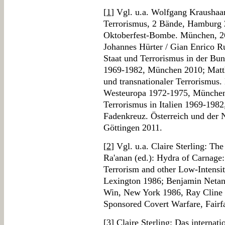
[
1
] Vgl. u.a. Wolfgang Kraushaa
Terrorismus, 2 Bände, Hamburg
Oktoberfest-Bombe. München, 26
Johannes Hürter / Gian Enrico Ru
Staat und Terrorismus in der Bun
1969-1982, München 2010; Matth
und transnationaler Terrorismus.
Westeuropa 1972-1975, München 
Terrorismus in Italien 1969-198
Fadenkreuz. Österreich und der 
Göttingen 2011.
[
2
] Vgl. u.a. Claire Sterling: T
Ra'anan (ed.): Hydra of Carnage:
Terrorism and other Low-Intensi
Lexington 1986; Benjamin Neta
Win, New York 1986, Ray Cline /
Sponsored Covert Warfare, Fairf
[
3
] Claire Sterling: Das internat