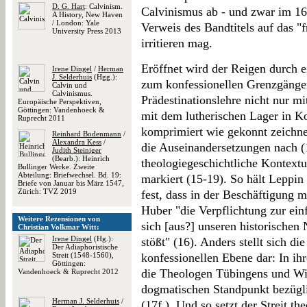
D. G. Hart
: Calvinism.
Calvinismus ab - und zwar im 16
A History, New Haven
/ London: Yale
Verweis des Bandtitels auf das "f
University Press 2013
irritieren mag.
Eröffnet wird der Reigen durch e
Irene Dingel
/
Herman
J. Selderhuis
(Hgg.):
zum konfessionellen Grenzgänger
Calvin und
Calvinismus.
Prädestinationslehre nicht nur m
Europäische Perspektiven,
Göttingen: Vandenhoeck &
mit dem lutherischen Lager in Ko
Ruprecht 2011
komprimiert wie gekonnt zeichne
Reinhard Bodenmann
/
Alexandra Kess
/
die Auseinandersetzungen nach (
Judith Steiniger
(Bearb.): Heinrich
theologiegeschichtliche Kontext
Bullinger Werke. Zweite
Abteilung: Briefwechsel. Bd. 19:
markiert (15-19). So hält Leppin 
Briefe von Januar bis März 1547,
Zürich: TVZ 2019
fest, dass in der Beschäftigung m
Huber "die Verpflichtung zur ein
Weitere Rezensionen von
sich [aus?] unseren historischen N
Christian Volkmar Witt:
Irene Dingel
(Hg.):
stößt" (16). Anders stellt sich di
Der Adiaphoristische
Streit (1548-1560),
konfessionellen Ebene dar: In i
Göttingen:
die Theologen Tübingens und Wit
Vandenhoeck & Ruprecht 2012
dogmatischen Standpunkt bezüglic
Herman J. Selderhuis
/
(17f.). Und so setzt der Streit th