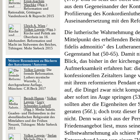
Ernst-Joachim
Waschke
(Hgg.):
aus dem Gegeneinander der Kontr
Reformation und
Rationalität, Göttingen:
Profilierung des Konkordienluther
Vandenhoeck & Ruprecht 2015
Auseinandersetzung mit den Refo
Ulrich A. Wien
/
Volker Leppin
(Hgg.):
Die lutherische Wahrnehmung de
Kirche und Politik am
Oberrhein im 16.
Mittelpunkt des erhellenden Beitr
Jahrhundert. Reformation und
Macht im Südwesten des Reiches,
fidelis admonitio" des Lutheran
Tübingen: Mohr Siebeck 2015
Gegenstand hat (50-65). Damit 
Blick, das bisher in der kirchen
Weitere Rezensionen zu Büchern
der Autorinnen / Autoren:
Aufmerksamkeit erfahren hat: die
Volker Leppin
: Die
fremde Reformation.
konfessionellen Zeitalters lange 
Luthers mystische
Wurzeln, 2.,
mit ihrem reformierten Pendant 
durchgesehene Auflage,
München: C.H.Beck 2017
auf, die Dingel zwar nicht komp
aber sofort ins Auge springen (
Berndt Hamm
/
Volker
Leppin
/
Gury
sollten aber die Eigenheiten der 
Schneider-Ludorff
(Hgg.): Media Salutis.
geraten (56f.); doch trotz diese
Gnaden- und Heilsmedien in der
abendländischen Religiosität des
nicht. Denn was sich aus der Per
Mittelalters und der Frühen
Neuzeit, Tübingen: Mohr Siebeck
Friedensangebot liest, muss sein
2011
Selbstwahrnehmung als schiere 
Volker Leppin
/
Stefan
Michels
(Hgg.):