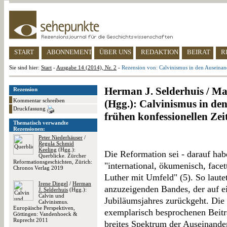
START
ABONNEMENT
ÜBER UNS
REDAKTION
BEIRAT
R
Sie sind hier:
Start
-
Ausgabe 14 (2014), Nr. 2
-
Rezension von: Calvinismus in den Auseinand
Herman J. Selderhuis / Ma
Rezension
Kommentar schreiben
(Hgg.): Calvinismus in de
Druckfassung
frühen konfessionellen Zeit
Thematisch verwandte
Rezensionen:
Peter Niederhäuser
/
Regula Schmid
Keeling
(Hgg.):
Die Reformation sei - darauf hab
Querblicke. Zürcher
Reformationsgeschichten, Zürich:
"international, ökumenisch, facet
Chronos Verlag 2019
Luther mit Umfeld" (5). So laute
Irene Dingel
/
Herman
anzuzeigenden Bandes, der auf e
J. Selderhuis
(Hgg.):
Calvin und
Jubiläumsjahres zurückgeht. Die
Calvinismus.
Europäische Perspektiven,
exemplarisch besprochenen Beiträ
Göttingen: Vandenhoeck &
Ruprecht 2011
breites Spektrum der Auseinand