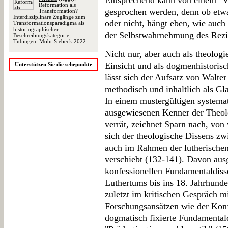
Entsprechend kann von einem "Ve
Reformation als
gesprochen werden, denn ob et
Transformation?
Interdisziplinäre Zugänge zum
oder nicht, hängt eben, wie auch 
Transformationsparadigma als
historiographischer
der Selbstwahrnehmung des Rez
Beschreibungskategorie,
Tübingen: Mohr Siebeck 2022
Nicht nur, aber auch als theologi
Einsicht und als dogmenhistorisc
Unterstützen Sie die sehepunkte
lässt sich der Aufsatz von Walter
methodisch und inhaltlich als G
In einem mustergültigen systemat
ausgewiesenen Kenner der Theolo
verrät, zeichnet Sparn nach, von
sich der theologische Dissens z
auch im Rahmen der lutherische
verschiebt (132-141). Davon aus
konfessionellen Fundamentaldiss
Luthertums bis ins 18. Jahrhunder
zuletzt im kritischen Gespräch mi
Forschungsansätzen wie der Konfe
dogmatisch fixierte Fundamentald