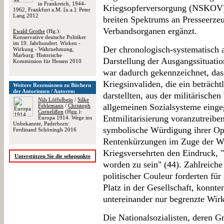
in Frankreich, 1944-
Kriegsopferversorgung (NSKOV)
1962, Frankfurt a.M. [u.a.]: Peter
Lang 2012
breiten Spektrums an Presseerze
Verbandsorganen ergänzt.
Ewald Grothe
(Hg.):
Konservative deutsche Politiker
im 19. Jahrhundert. Wirken -
Der chronologisch-systematisch a
Wirkung - Wahrnehmung,
Marburg: Historische
Darstellung der Ausgangssituati
Kommission für Hessen 2010
war dadurch gekennzeichnet, das
Kriegsinvaliden, die ein beträcht
Weitere Rezensionen zu Büchern
der Autorinnen / Autoren:
darstellten, aus der militärische
Nils Löffelbein
/
Silke
allgemeinen Sozialsysteme einge
Fehlemann
/
Christoph
Cornelißen
(Hgg.):
Entmilitarisierung voranzutreibe
Europa 1914. Wege ins
Unbekannte, Paderborn:
symbolische Würdigung ihrer Op
Ferdinand Schöningh 2016
Rentenkürzungen im Zuge der Wel
Kriegsversehrten den Eindruck, "
Unterstützen Sie die sehepunkte
worden zu sein" (44). Zahlreiche
politischer Couleur forderten für
Platz in der Gesellschaft, konnt
untereinander nur begrenzte Wirk
Die Nationalsozialisten, deren 