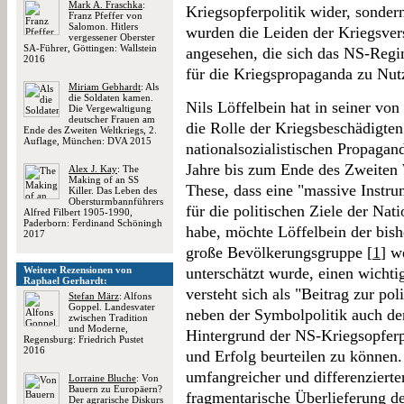
Mark A. Fraschka
:
Kriegsopferpolitik wider, sonder
Franz Pfeffer von
Salomon. Hitlers
wurden die Leiden der Kriegsvers
vergessener Oberster
SA-Führer, Göttingen: Wallstein
angesehen, die sich das NS-Regi
2016
für die Kriegspropaganda zu Nut
Miriam Gebhardt
: Als
die Soldaten kamen.
Nils Löffelbein hat in seiner vo
Die Vergewaltigung
deutscher Frauen am
die Rolle der Kriegsbeschädigten
Ende des Zweiten Weltkriegs, 2.
Auflage, München: DVA 2015
nationalsozialistischen Propagan
Jahre bis zum Ende des Zweiten W
Alex J. Kay
: The
Making of an SS
These, dass eine "massive Instru
Killer. Das Leben des
Obersturmbannführers
für die politischen Ziele der Nati
Alfred Filbert 1905-1990,
Paderborn: Ferdinand Schöningh
habe, möchte Löffelbein der bish
2017
große Bevölkerungsgruppe [
1
] w
Weitere Rezensionen von
unterschätzt wurde, einen wichti
Raphael Gerhardt:
versteht sich als "Beitrag zur pol
Stefan März
: Alfons
Goppel. Landesvater
neben der Symbolpolitik auch den
zwischen Tradition
und Moderne,
Hintergrund der NS-Kriegsopferp
Regensburg: Friedrich Pustet
2016
und Erfolg beurteilen zu können.
umfangreicher und differenzierter
Lorraine Bluche
: Von
Bauern zu Europäern?
fragmentarische Überlieferung de
Der agrarische Diskurs