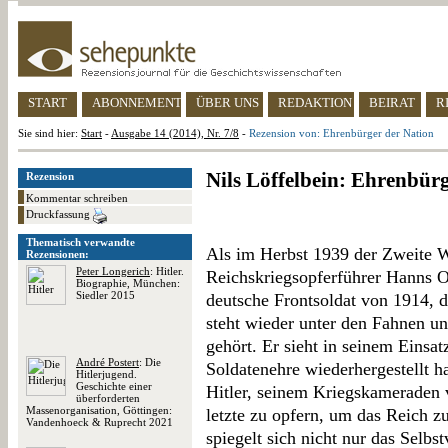
START
ABONNEMENT
ÜBER UNS
REDAKTION
BEIRAT
R
Sie sind hier:
Start
-
Ausgabe 14 (2014), Nr. 7/8
-
Rezension von: Ehrenbürger der Nation
Nils Löffelbein: Ehrenbür
Rezension
Kommentar schreiben
Druckfassung
Thematisch verwandte
Als im Herbst 1939 der Zweite W
Rezensionen:
Peter Longerich
: Hitler.
Reichskriegsopferführer Hanns O
Biographie, München:
Siedler 2015
deutsche Frontsoldat von 1914, d
steht wieder unter den Fahnen un
gehört. Er sieht in seinem Einsat
André Postert
: Die
Soldatenehre wiederhergestellt h
Hitlerjugend.
Geschichte einer
Hitler, seinem Kriegskameraden vo
überforderten
Massenorganisation, Göttingen:
letzte zu opfern, um das Reich zu
Vandenhoeck & Ruprecht 2021
spiegelt sich nicht nur das Selbst