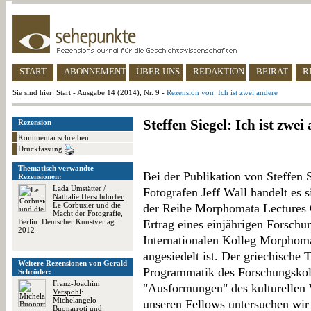
START
ABONNEMENT
ÜBER UNS
REDAKTION
BEIRAT
R
Sie sind hier:
Start
-
Ausgabe 14 (2014), Nr. 9
-
Rezension von: Ich ist zwei andere
Steffen Siegel: Ich ist zwei
Rezension
Kommentar schreiben
Druckfassung
Thematisch verwandte
Bei der Publikation von Steffen 
Rezensionen:
Lada Umstätter
/
Fotografen Jeff Wall handelt es 
Nathalie Herschdorfer
:
Le Corbusier und die
der Reihe Morphomata Lectures C
Macht der Fotografie,
Berlin: Deutscher Kunstverlag
Ertrag eines einjährigen Forschu
2012
Internationalen Kolleg Morphoma
angesiedelt ist. Der griechische T
Weitere Rezensionen von Gerald
Programmatik des Forschungskoll
Schröder:
Franz-Joachim
"Ausformungen" des kulturellen 
Verspohl
:
Michelangelo
unseren Fellows untersuchen wir 
Buonarroti und