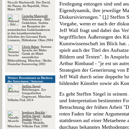
Niccolò Machiavelli. Der David,
Festlegung entzogen sind und an
die Piazza, die Republik, Wien:
Manz 2001
Eigendynamik, ihre jeweilige Mat
Cornelia Manegold
:
Diskursivierungen." [
1
] Steffen 
Wahrnehmung - Bild -
Vorgabe, wenn er nach der disku
Gedächtnis. Studien
zur Rezeption der
Jeff Wall fragt und dabei das Ver
aristotelischen Gedächnistheorie
in den kunsttheoretischen
begrifflichen Äußerungen des Kü
Schriften des Giovanni Paolo
Lomazzo, Hildesheim: Olms 2004
Kunstwissenschaft im Blick hat. 
Ulrich Rehm
: Stumme
spielt auch der Titel des Aufsatz
Sprache der Bilder.
Gestik als Mittel
Bildern und Texten". In Anspiel
neuzeitlicher
Bilderzählung, München / Berlin:
Arthur Rimbaud - "je est un autre
Deutscher Kunstverlag 2002
Strategien der Generierung von 
Jeff Wall durch seine doppelte bz
Weitere Rezensionen zu Büchern
der Autorinnen / Autoren:
bildender Künstler sowie als Kuns
Steffen Siegel
:
Belichtungen. Zur
Es geht Steffen Siegel in seinem
fotografischen
Gegenwart, München:
und Interpretation bestimmter Fo
Wilhelm Fink 2014
Betrachtung der frühen Arbeit "D
Ingeborg Reichle
/
roten Faden für seine Argumentat
Steffen Siegel
/
Achim
Spelten
(Hgg.):
stattdessen auf einer Metaebene 
Visuelle Modelle,
durchaus bekanntes Methodenpro
München: Wilhelm Fink 2008