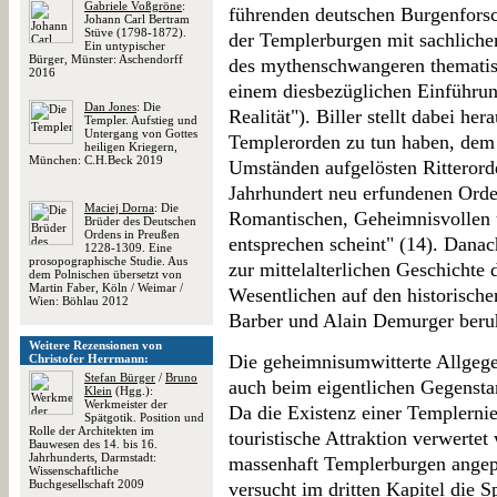
Gabriele Voßgröne
:
führenden deutschen Burgenforsc
Johann Carl Bertram
Stüve (1798-1872).
der Templerburgen mit sachliche
Ein untypischer
Bürger, Münster: Aschendorff
des mythenschwangeren thematis
2016
einem diesbezüglichen Einführun
Dan Jones
: Die
Realität"). Biller stellt dabei her
Templer. Aufstieg und
Untergang von Gottes
Templerorden zu tun haben, dem 
heiligen Kriegern,
München: C.H.Beck 2019
Umständen aufgelösten Ritteror
Jahrhundert neu erfundenen Ord
Maciej Dorna
: Die
Romantischen, Geheimnisvollen u
Brüder des Deutschen
Ordens in Preußen
entsprechen scheint" (14). Danach
1228-1309. Eine
prosopographische Studie. Aus
zur mittelalterlichen Geschichte
dem Polnischen übersetzt von
Martin Faber, Köln / Weimar /
Wesentlichen auf den historisc
Wien: Böhlau 2012
Barber und Alain Demurger beru
Weitere Rezensionen von
Die geheimnisumwitterte Allgege
Christofer Herrmann:
Stefan Bürger
/
Bruno
auch beim eigentlichen Gegenst
Klein
(Hgg.):
Werkmeister der
Da die Existenz einer Templernie
Spätgotik. Position und
Rolle der Architekten im
touristische Attraktion verwerte
Bauwesen des 14. bis 16.
Jahrhunderts, Darmstadt:
massenhaft Templerburgen angepri
Wissenschaftliche
Buchgesellschaft 2009
versucht im dritten Kapitel die 