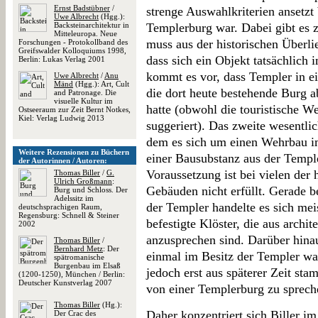
Ernst Badstübner
/
strenge Auswahlkriterien ansetzt
Uwe Albrecht
(Hgg.):
Backsteinarchitektur in
Templerburg war. Dabei gibt es z
Mitteleuropa. Neue
muss aus der historischen Überli
Forschungen - Protokollband des
Greifswalder Kolloquiums 1998,
dass sich ein Objekt tatsächlich
Berlin: Lukas Verlag 2001
kommt es vor, dass Templer in e
Uwe Albrecht
/
Anu
Mänd
(Hgg.): Art, Cult
die dort heute bestehende Burg a
and Patronage. Die
visuelle Kultur im
hatte (obwohl die touristische We
Ostseeraum zur Zeit Bernt Notkes,
Kiel: Verlag Ludwig 2013
suggeriert). Das zweite wesentlic
dem es sich um einen Wehrbau im
Weitere Rezensionen zu Büchern
einer Bausubstanz aus der Temple
der Autorinnen / Autoren:
Voraussetzung ist bei vielen der
Thomas Biller
/
G.
Ulrich Großmann
:
Gebäuden nicht erfüllt. Gerade 
Burg und Schloss. Der
Adelssitz im
der Templer handelte es sich mei
deutschsprachigen Raum,
Regensburg: Schnell & Steiner
befestigte Klöster, die aus archit
2002
anzusprechen sind. Darüber hinau
Thomas Biller
/
Bernhard Metz
: Der
einmal im Besitz der Templer wa
spätromanische
Burgenbau im Elsaß
jedoch erst aus späterer Zeit sta
(1200-1250), München / Berlin:
Deutscher Kunstverlag 2007
von einer Templerburg zu sprech
Thomas Biller
(Hg.):
Daher konzentriert sich Biller i
Der Crac des