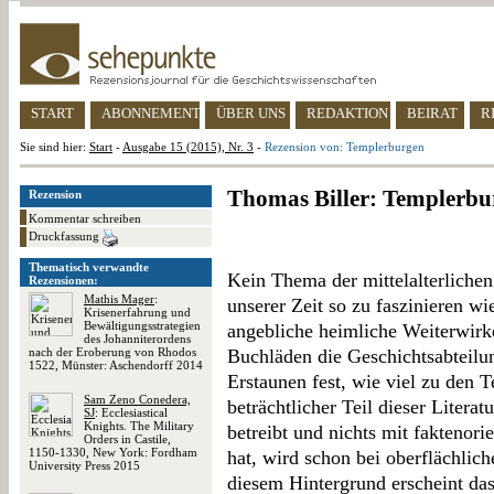
START
ABONNEMENT
ÜBER UNS
REDAKTION
BEIRAT
R
Sie sind hier:
Start
-
Ausgabe 15 (2015), Nr. 3
-
Rezension von: Templerburgen
Thomas Biller: Templerbu
Rezension
Kommentar schreiben
Druckfassung
Thematisch verwandte
Kein Thema der mittelalterliche
Rezensionen:
Mathis Mager
:
unserer Zeit so zu faszinieren wi
Krisenerfahrung und
Bewältigungsstrategien
angebliche heimliche Weiterwirk
des Johanniterordens
nach der Eroberung von Rhodos
Buchläden die Geschichtsabteilun
1522, Münster: Aschendorff 2014
Erstaunen fest, wie viel zu den T
Sam Zeno Conedera,
beträchtlicher Teil dieser Liter
SJ
: Ecclesiastical
Knights. The Military
betreibt und nichts mit faktenori
Orders in Castile,
1150-1330, New York: Fordham
hat, wird schon bei oberflächlich
University Press 2015
diesem Hintergrund erscheint da