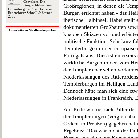
Chevaliers. Die
Großregionen, in denen die Templ
Baugeschichte einer
Ordensburg der Kreuzfahrerzeit,
Burgen errichtet haben - das Hei
Regensburg: Schnell & Steiner
2006
iberische Halbinsel. Dabei stellt 
dokumentierten Großbauten sowie
Unterstützen Sie die sehepunkte
knappen Skizzen vor und erläuter
politische Funktion. Sehr kurz f
Templerburgen in den europäisc
Portugals aus. Dies ist einersei
wirkliche Burgen in den vom He
der Templer eher selten vorkamen
Niederlassungen des Ritterordens 
Templerburgen im Heiligen Land 
Dennoch hätte man sich eine etw
Niederlassungen in Frankreich, 
Am Ende widmet sich Biller der 
der Templerburgen (vergleichba
Ordens in Preußen) gegeben hat
Ergebnis: "Das war nicht der Fal
Burgen verschiedene Konzepte a