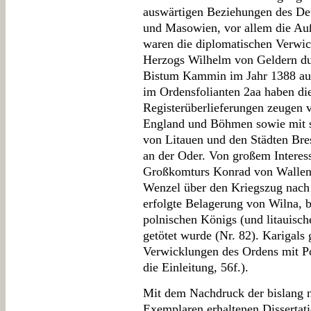
auswärtigen Beziehungen des D
und Masowien, vor allem die Au
waren die diplomatischen Verwi
Herzogs Wilhelm von Geldern du
Bistum Kammin im Jahr 1388 ausg
im Ordensfolianten 2aa haben di
Registerüberlieferungen zeugen 
England und Böhmen sowie mit sc
von Litauen und den Städten Br
an der Oder. Von großem Interess
Großkomturs Konrad von Wallen
Wenzel über den Kriegszug nach 
erfolgte Belagerung von Wilna, b
polnischen Königs (und litauisch
getötet wurde (Nr. 82). Karigals
Verwicklungen des Ordens mit Po
die Einleitung, 56f.).
Mit dem Nachdruck der bislang n
Exemplaren erhaltenen Dissertat