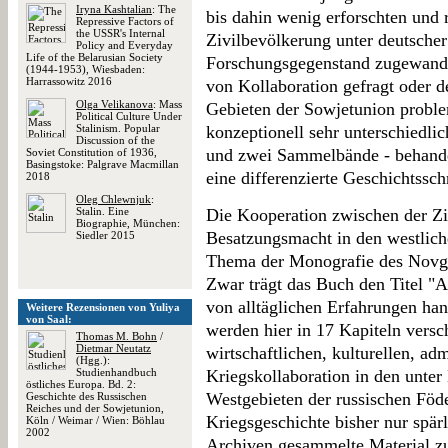
Iryna Kashtalian
: The
bis dahin wenig erforschten und
Repressive Factors of
the USSR's Internal
Zivilbevölkerung unter deutscher
Policy and Everyday
Life of the Belarusian Society
Forschungsgegenstand zugewandt
(1944-1953), Wiesbaden:
Harrassowitz 2016
von Kollaboration gefragt oder d
Olga Velikanova
: Mass
Gebieten der Sowjetunion problem
Political Culture Under
Stalinism. Popular
konzeptionell sehr unterschiedli
Discussion of the
und zwei Sammelbände - behandel
Soviet Constitution of 1936,
Basingstoke: Palgrave Macmillan
eine differenzierte Geschichtssc
2018
Oleg Chlewnjuk
:
Stalin. Eine
Die Kooperation zwischen der Zi
Biographie, München:
Besatzungsmacht in den westliche
Siedler 2015
Thema der Monografie des Novgo
Zwar trägt das Buch den Titel "A
von alltäglichen Erfahrungen han
Weitere Rezensionen von Yuliya
von Saal:
werden hier in 17 Kapiteln versc
Thomas M. Bohn
/
Dietmar Neutatz
wirtschaftlichen, kulturellen, adm
(Hgg.):
Studienhandbuch
Kriegskollaboration in den unter
östliches Europa. Bd. 2:
Westgebieten der russischen Föd
Geschichte des Russischen
Reiches und der Sowjetunion,
Kriegsgeschichte bisher nur spärl
Köln / Weimar / Wien: Böhlau
2002
Archiven gesammelte Material z