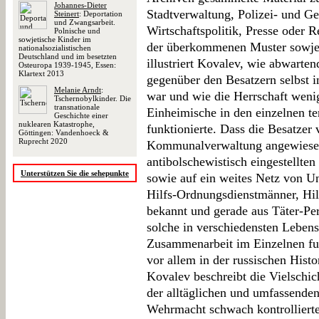
Johannes-Dieter
Stadtverwaltung, Polizei- und Ge
Steinert
: Deportation
und Zwangsarbeit.
Wirtschaftspolitik, Presse oder 
Polnische und
sowjetische Kinder im
der überkommenen Muster sowjet
nationalsozialistischen
Deutschland und im besetzten
illustriert Kovalev, wie abwarte
Osteuropa 1939-1945, Essen:
Klartext 2013
gegenüber den Besatzern selbst i
Melanie Arndt
:
war und wie die Herrschaft weni
Tschernobylkinder. Die
transnationale
Einheimische in den einzelnen te
Geschichte einer
nuklearen Katastrophe,
funktionierte. Dass die Besatzer
Göttingen: Vandenhoeck &
Ruprecht 2020
Kommunalverwaltung angewiesen 
antibolschewistisch eingestellte
Unterstützen Sie die sehepunkte
sowie auf ein weites Netz von Unt
Hilfs-Ordnungsdienstmänner, Hil
bekannt und gerade aus Täter-Per
solche in verschiedensten Lebens
Zusammenarbeit im Einzelnen funk
vor allem in der russischen Histo
Kovalev beschreibt die Vielschic
der alltäglichen und umfassende
Wehrmacht schwach kontrollierte