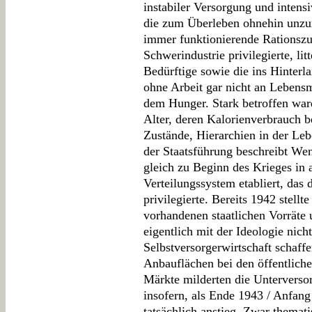
instabiler Versorgung und intens
die zum Überleben ohnehin unzur
immer funktionierende Rationszut
Schwerindustrie privilegierte, li
Bedürftige sowie die ins Hinterl
ohne Arbeit gar nicht an Lebensm
dem Hunger. Stark betroffen war
Alter, deren Kalorienverbrauch 
Zustände, Hierarchien in der Le
der Staatsführung beschreibt We
gleich zu Beginn des Krieges in 
Verteilungssystem etabliert, das
privilegierte. Bereits 1942 stellte
vorhandenen staatlichen Vorräte 
eigentlich mit der Ideologie nic
Selbstversorgerwirtschaft schaffe
Anbauflächen bei den öffentlich
Märkte milderten die Unterverso
insofern, als Ende 1943 / Anfan
tatsächlich anstieg. Zwar thema