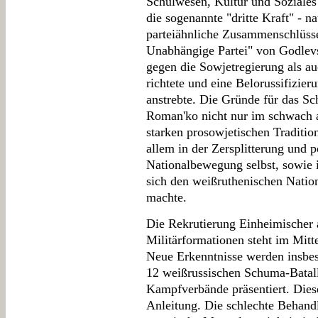
Schulwesen, Kultur und Soziales 
die sogenannte "dritte Kraft" - n
parteiähnliche Zusammenschlüsse
Unabhängige Partei" von Godlevsk
gegen die Sowjetregierung als a
richtete und eine Belorussifizie
anstrebte. Die Gründe für das Sch
Roman'ko nicht nur im schwach 
starken prosowjetischen Traditi
allem in der Zersplitterung und p
Nationalbewegung selbst, sowie i
sich den weißruthenischen Natio
machte.
Die Rekrutierung Einheimischer a
Militärformationen steht im Mitt
Neue Erkenntnisse werden insbes
12 weißrussischen Schuma-Batal
Kampfverbände präsentiert. Diese
Anleitung. Die schlechte Behand