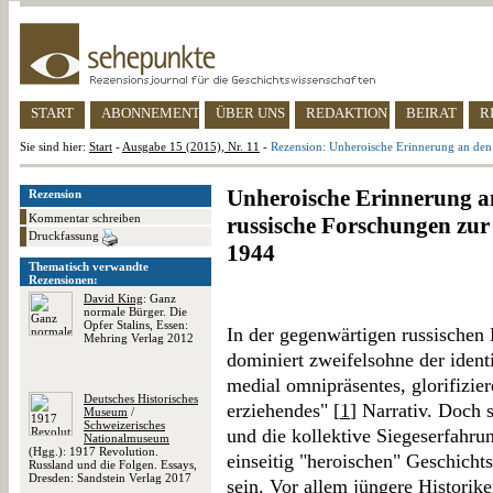
START
ABONNEMENT
ÜBER UNS
REDAKTION
BEIRAT
R
Sie sind hier:
Start
-
Ausgabe 15 (2015), Nr. 11
-
Rezension: Unheroische Erinnerung an den
Unheroische Erinnerung an
Rezension
Kommentar schreiben
russische Forschungen zur
Druckfassung
1944
Thematisch verwandte
Rezensionen:
David King
: Ganz
normale Bürger. Die
Opfer Stalins, Essen:
In der gegenwärtigen russischen
Mehring Verlag 2012
dominiert zweifelsohne der identit
medial omnipräsentes, glorifizie
Deutsches Historisches
erziehendes" [
1
] Narrativ. Doch 
Museum
/
Schweizerisches
und die kollektive Siegeserfahr
Nationalmuseum
(Hgg.): 1917 Revolution.
einseitig "heroischen" Geschicht
Russland und die Folgen. Essays,
Dresden: Sandstein Verlag 2017
sein. Vor allem jüngere Historike