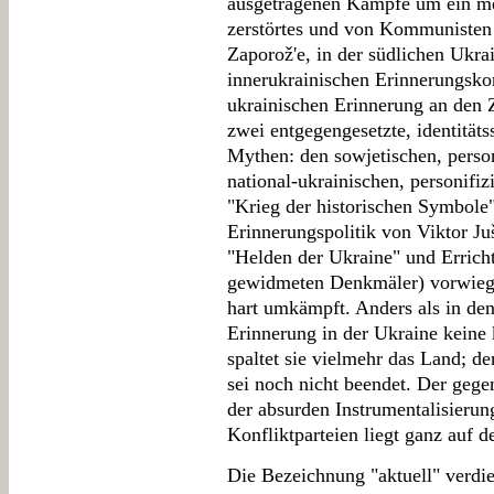
ausgetragenen Kämpfe um ein me
zerstörtes und von Kommunisten 
Zaporož'e, in der südlichen Ukra
innerukrainischen Erinnerungskonf
ukrainischen Erinnerung an den 
zwei entgegengesetzte, identität
Mythen: den sowjetischen, person
national-ukrainischen, personifi
"Krieg der historischen Symbole"
Erinnerungspolitik von Viktor 
"Helden der Ukraine" und Errich
gewidmeten Denkmäler) vorwieg
hart umkämpft. Anders als in den
Erinnerung in der Ukraine keine 
spaltet sie vielmehr das Land; d
sei noch nicht beendet. Der gege
der absurden Instrumentalisierun
Konfliktparteien liegt ganz auf d
Die Bezeichnung "aktuell" verdi