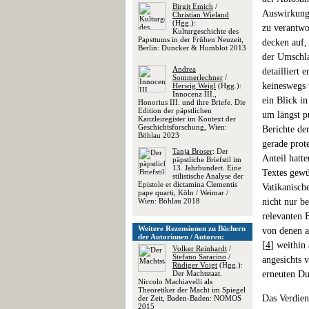
Birgit Emich
/
Auswirkunge
Christian Wieland
(Hgg.):
zu verantwo
Kulturgeschichte des
Papsttums in der Frühen Neuzeit,
decken auf,
Berlin: Duncker & Humblot 2013
der Umschla
Andrea
detailliert
Sommerlechner
/
keineswegs 
Herwig Weigl
(Hgg.):
Innocenz III.,
ein Blick i
Honorius III. und ihre Briefe. Die
Edition der päpstlichen
um längst p
Kanzleiregister im Kontext der
Geschichtsforschung, Wien:
Berichte de
Böhlau 2023
gerade prot
Tanja Broser
: Der
Anteil hatt
päpstliche Briefstil im
13. Jahrhundert. Eine
Textes gewü
stilistische Analyse der
Epistole et dictamina Clementis
Vatikanisch
pape quarti, Köln / Weimar /
Wien: Böhlau 2018
nicht nur b
relevanten 
Weitere Rezensionen zu Büchern
von denen a
der Autorinnen / Autoren:
[
4
] weithin
Volker Reinhardt
/
Stefano Saracino
/
angesichts 
Rüdiger Voigt
(Hgg.):
Der Machtstaat.
erneuten D
Niccolo Machiavelli als
Theoretiker der Macht im Spiegel
Das Verdiens
der Zeit, Baden-Baden: NOMOS
2015