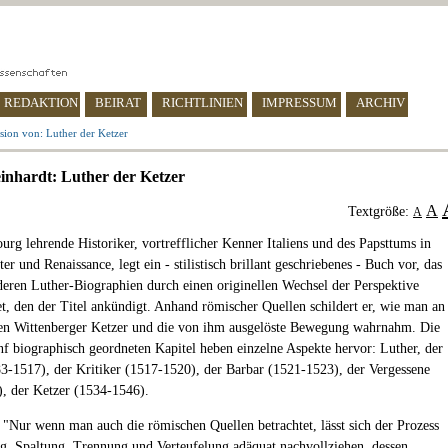
REDAKTION
BEIRAT
RICHTLINIEN
IMPRESSUM
ARCHIV
sion von: Luther der Ketzer
inhardt: Luther der Ketzer
A
Textgröße:
A
ourg lehrende Historiker, vortrefflicher Kenner Italiens und des Papsttums in
ter und Renaissance, legt ein - stilistisch brillant geschriebenes - Buch vor, das
deren Luther-Biographien durch einen originellen Wechsel der Perspektive
et, den der Titel ankündigt. Anhand römischer Quellen schildert er, wie man an
en Wittenberger Ketzer und die von ihm ausgelöste Bewegung wahrnahm. Die
ünf biographisch geordneten Kapitel heben einzelne Aspekte hervor: Luther, der
-1517), der Kritiker (1517-1520), der Barbar (1521-1523), der Vergessene
, der Ketzer (1534-1546).
: "Nur wenn man auch die römischen Quellen betrachtet, lässt sich der Prozess
g, Spaltung, Trennung und Verteufelung adäquat nachvollziehen, dessen