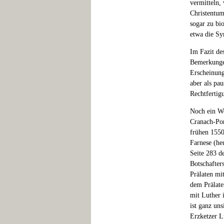
vermitteln,
Christentum
sogar zu bi
etwa die Sy
Im Fazit de
Bemerkunge
Erscheinung
aber als pa
Rechtfertig
Noch ein Wo
Cranach-Port
frühen 1550
Farnese (he
Seite 283 d
Botschafters
Prälaten mi
dem Prälate
mit Luther 
ist ganz un
Erzketzer L