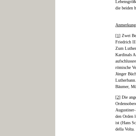
Lebensgröße
die beiden h
Anmerkung
[
1
] Zwei Be
Friedrich I
Zum Lutherp
Kardinals A
aufschlussr
römische Ve
Jünger Büch
Lutherbann.
Bäumer, Mü
[
2
] Die ang
Ordensobere
Augustiner-
den Orden l
ist (Hans S
della Volta