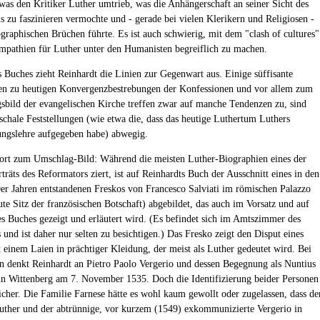
 was den Kritiker Luther umtrieb, was die Anhängerschaft an seiner Sicht des
s zu faszinieren vermochte und - gerade bei vielen Klerikern und Religiosen -
ographischen Brüchen führte. Es ist auch schwierig, mit dem "clash of cultures"
mpathien für Luther unter den Humanisten begreiflich zu machen.
s Buches zieht Reinhardt die Linien zur Gegenwart aus. Einige süffisante
n zu heutigen Konvergenzbestrebungen der Konfessionen und vor allem zum
sbild der evangelischen Kirche treffen zwar auf manche Tendenzen zu, sind
uschale Feststellungen (wie etwa die, dass das heutige Luthertum Luthers
ungslehre aufgegeben habe) abwegig.
rt zum Umschlag-Bild: Während die meisten Luther-Biographien eines der
räts des Reformators ziert, ist auf Reinhardts Buch der Ausschnitt eines in den
er Jahren entstandenen Freskos von Francesco Salviati im römischen Palazzo
ute Sitz der französischen Botschaft) abgebildet, das auch im Vorsatz und auf
es Buches gezeigt und erläutert wird. (Es befindet sich im Amtszimmer des
 und ist daher nur selten zu besichtigen.) Das Fresko zeigt den Disput eines
t einem Laien in prächtiger Kleidung, der meist als Luther gedeutet wird. Bei
n denkt Reinhardt an Pietro Paolo Vergerio und dessen Begegnung als Nuntius
in Wittenberg am 7. November 1535. Doch die Identifizierung beider Personen
sicher. Die Familie Farnese hätte es wohl kaum gewollt oder zugelassen, dass de
uther und der abtrünnige, vor kurzem (1549) exkommunizierte Vergerio in