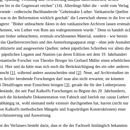
n bis in die Gegenwart reichen" (14). Allerdings führt die - wohl vom Verlag
rtende - reißerische Buchbanderole "Geheimakte Luther. Vatikanische Quellen
 was in der Reformation wirklich geschah" die Leserschaft ebenso in die Irre w
gtext: "Bisher unbeachtete Akten in den vatikanischen Archiven lassen erstmal
 erkennen, wie Luther von Rom aus wahrgenommen wurde." Denn es handelt sic
um bisher unbeachtetes, erstmals erschlossenes Material, sondern - wie bereits
n das Quellenverzeichnis und den Anmerkungsapparat zeigt - ohne jede Ausnah
ublizierte und ausgewertete Quellen: neben päpstlichen Schreiben vor allem die
r päpstlichen Legaten und Nuntien (an deren Edition seit dem 19. Jahrhundert
estantische Forscher von Theodor Brieger bis Gerhard Müller einen erheblichen
en). Hier und da hätte man sich noch die Berücksichtigung des ein oder anderen
nscht [
1
], während andere auszuscheiden sind [
2
]. Neue, auf Archivstudien im
en Archiv beruhende Forschungen darf man also nicht erwarten; sie könnten
ei Detailfragen neue Einsichten bringen [
3
]; gerade die für den Lutherprozess
Bestände, die seit Paul Kalkoffs Forschungen zu Beginn des 20. Jahrhunderts,
uch die lückenhafte Dokumentation von Fabisch und Iserloh zur
causa Lutheri
 abhängig ist, wohl niemand mehr extensiv durchgesehen hat, harren (nicht nur
von Kalkoffs methodischen Mängeln und fragwürdigen Konstruktionen) einer
urchmusterung und Auswertung.
t des Verfassers besteht darin, dass er die der Fachwelt hinlänglich bekannten