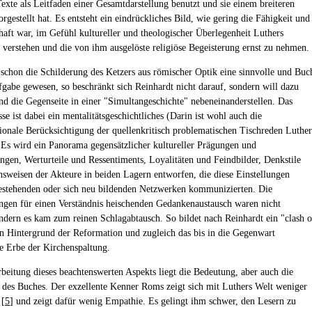
exte als Leitfaden einer Gesamtdarstellung benutzt und sie einem breiteren
gestellt hat. Es entsteht ein eindrückliches Bild, wie gering die Fähigkeit und
chaft war, im Gefühl kultureller und theologischer Überlegenheit Luthers
 verstehen und die von ihm ausgelöste religiöse Begeisterung ernst zu nehmen.
 schon die Schilderung des Ketzers aus römischer Optik eine sinnvolle und Buc
fgabe gewesen, so beschränkt sich Reinhardt nicht darauf, sondern will dazu
end die Gegenseite in einer "Simultangeschichte" nebeneinanderstellen. Das
se ist dabei ein mentalitätsgeschichtliches (Darin ist wohl auch die
ionale Berücksichtigung der quellenkritisch problematischen Tischreden Luther
 Es wird ein Panorama gegensätzlicher kultureller Prägungen und
en, Werturteile und Ressentiments, Loyalitäten und Feindbilder, Denkstile
sweisen der Akteure in beiden Lagern entworfen, die diese Einstellungen
bestehenden oder sich neu bildenden Netzwerken kommunizierten. Die
ngen für einen Verständnis heischenden Gedankenaustausch waren nicht
ndern es kam zum reinen Schlagabtausch. So bildet nach Reinhardt ein "clash o
en Hintergrund der Reformation und zugleich das bis in die Gegenwart
e Erbe der Kirchenspaltung.
rbeitung dieses beachtenswerten Aspekts liegt die Bedeutung, aber auch die
des Buches. Der exzellente Kenner Roms zeigt sich mit Luthers Welt weniger
 [
5
] und zeigt dafür wenig Empathie. Es gelingt ihm schwer, den Lesern zu