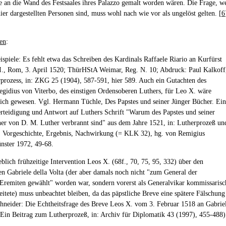
 an die Wand des Festsaales ihres Palazzo gemalt worden wären. Die Frage, w
ier dargestellten Personen sind, muss wohl nach wie vor als ungelöst gelten. [
6
en
:
ispiele: Es fehlt etwa das Schreiben des Kardinals Raffaele Riario an Kurfürst
II., Rom, 3. April 1520; ThürHStA Weimar, Reg. N. 10; Abdruck: Paul Kalkoff
rozess, in: ZKG 25 (1904), 587-591, hier 589. Auch ein Gutachten des
egidius von Viterbo, des einstigen Ordensoberen Luthers, für Leo X. wäre
eich gewesen. Vgl. Hermann Tüchle, Des Papstes und seiner Jünger Bücher. Ei
rteidigung und Antwort auf Luthers Schrift "Warum des Papstes und seiner
er von D. M. Luther verbrannt sind" aus dem Jahre 1521, in: Lutherprozeß un
 Vorgeschichte, Ergebnis, Nachwirkung (= KLK 32), hg. von Remigius
nster 1972, 49-68.
eblich frühzeitige Intervention Leos X. (68f., 70, 75, 95, 332) über den
n Gabriele della Volta (der aber damals noch nicht "zum General der
Eremiten gewählt" worden war, sondern vorerst als Generalvikar kommissarisc
eitete) muss unbeachtet bleiben, da das päpstliche Breve eine spätere Fälschung
chneider: Die Echtheitsfrage des Breve Leos X. vom 3. Februar 1518 an Gabrie
. Ein Beitrag zum Lutherprozeß, in: Archiv für Diplomatik 43 (1997), 455-488)