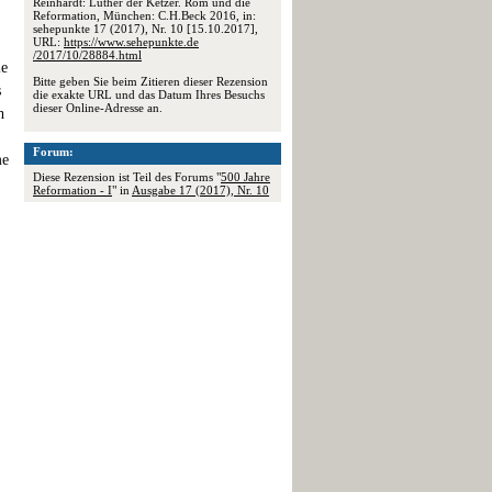
Reinhardt: Luther der Ketzer. Rom und die
Reformation, München: C.H.Beck 2016, in:
sehepunkte 17 (2017), Nr. 10 [15.10.2017],
URL:
https://www.sehepunkte.de
/2017/10/28884.html
ie
Bitte geben Sie beim Zitieren dieser Rezension
s
die exakte URL und das Datum Ihres Besuchs
dieser Online-Adresse an.
h
Forum:
me
Diese Rezension ist Teil des Forums "
500 Jahre
Reformation - I
" in
Ausgabe 17 (2017), Nr. 10