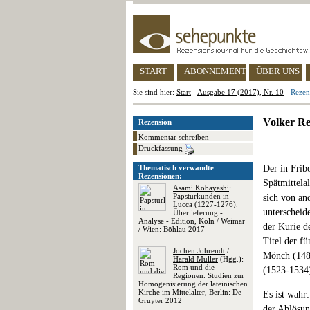
START
ABONNEMENT
ÜBER UNS
Sie sind hier:
Start
-
Ausgabe 17 (2017), Nr. 10
-
Rezen
Volker Re
Rezension
Kommentar schreiben
Druckfassung
Thematisch verwandte
Der in Frib
Rezensionen:
Spätmittelal
Asami Kobayashi
:
Papsturkunden in
sich von an
Lucca (1227-1276).
unterscheid
Überlieferung -
Analyse - Edition, Köln / Weimar
der Kurie d
/ Wien: Böhlau 2017
Titel der f
Jochen Johrendt
/
Mönch (1483
Harald Müller
(Hgg.):
Rom und die
(1523-1534)
Regionen. Studien zur
Homogenisierung der lateinischen
Kirche im Mittelalter, Berlin: De
Es ist wahr
Gruyter 2012
der Ablösun