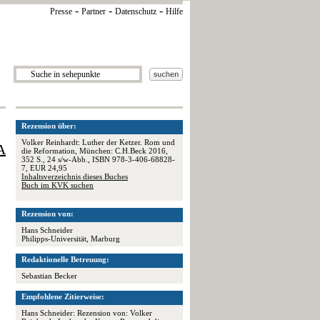
-
-
-
Presse
Partner
Datenschutz
Hilfe
Rezension über:
Volker Reinhardt: Luther der Ketzer. Rom und
A
die Reformation, München: C.H.Beck 2016,
352 S., 24 s/w-Abb., ISBN 978-3-406-68828-
7, EUR 24,95
Inhaltsverzeichnis dieses Buches
Buch im KVK suchen
Rezension von:
Hans Schneider
Philipps-Universität, Marburg
Redaktionelle Betreuung:
Sebastian Becker
Empfohlene Zitierweise:
Hans Schneider: Rezension von: Volker