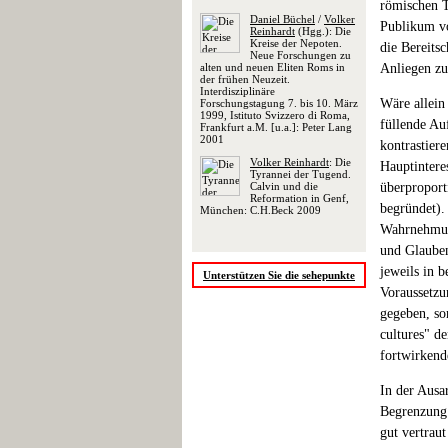
römischen T
Daniel Büchel
/
Volker
Publikum vor
Reinhardt
(Hgg.): Die
Kreise der Nepoten.
die Bereits
Neue Forschungen zu
alten und neuen Eliten Roms in
Anliegen zu
der frühen Neuzeit.
Interdisziplinäre
Wäre allein
Forschungstagung 7. bis 10. März
1999, Istituto Svizzero di Roma,
füllende Au
Frankfurt a.M. [u.a.]: Peter Lang
2001
kontrastier
Volker Reinhardt
: Die
Hauptinteres
Tyrannei der Tugend.
Calvin und die
überproport
Reformation in Genf,
begründet).
München: C.H.Beck 2009
Wahrnehmung
und Glauben
jeweils in 
Unterstützen Sie die sehepunkte
Voraussetzu
gegeben, so
cultures" d
fortwirkend
In der Ausa
Begrenzung 
gut vertraut