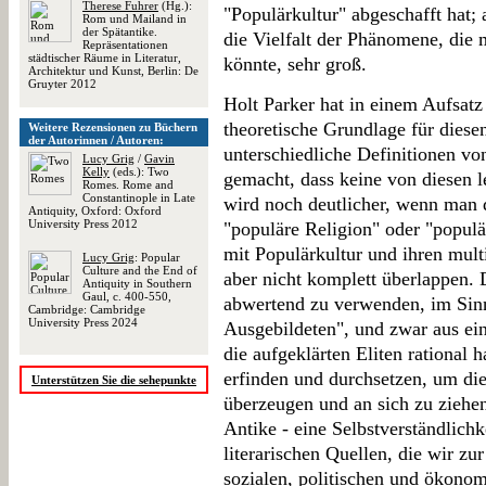
Therese Fuhrer
(Hg.):
"Populärkultur" abgeschafft hat;
Rom und Mailand in
der Spätantike.
die Vielfalt der Phänomene, die 
Repräsentationen
städtischer Räume in Literatur,
könnte, sehr groß.
Architektur und Kunst, Berlin: De
Gruyter 2012
Holt Parker hat in einem Aufsatz
theoretische Grundlage für diese
Weitere Rezensionen zu Büchern
der Autorinnen / Autoren:
unterschiedliche Definitionen vo
Lucy Grig
/
Gavin
Kelly
(eds.): Two
gemacht, dass keine von diesen let
Romes. Rome and
Constantinople in Late
wird noch deutlicher, wenn man 
Antiquity, Oxford: Oxford
University Press 2012
"populäre Religion" oder "populär
mit Populärkultur und ihren mul
Lucy Grig
: Popular
Culture and the End of
aber nicht komplett überlappen. D
Antiquity in Southern
Gaul, c. 400-550,
abwertend zu verwenden, im Sinn
Cambridge: Cambridge
University Press 2024
Ausgebildeten", und zwar aus ei
die aufgeklärten Eliten rational
erfinden und durchsetzen, um d
Unterstützen Sie die sehepunkte
überzeugen und an sich zu ziehen
Antike - eine Selbstverständlich
literarischen Quellen, die wir z
sozialen, politischen und ökonom