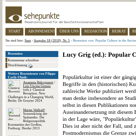
START
ABONNEMENT
ÜBER UNS
REDAKTION
BEIRAT
R
Sie sind hier:
Start
-
Ausgabe 18 (2018), Nr. 5
-
Rezension von: Popular Culture in the Ancie
Lucy Grig (ed.): Popular C
Rezension
Kommentar schreiben
Druckfassung
Weitere Rezensionen von Filippo
Populärkultur ist einer der gängi
Carlà-Uhink:
Anastasia Bakogianni
/
Begriffe in den (historischen) K
Luis Unceta Gómez
(eds.): Classical
zahlreiche Werke publiziert werde
Reception. New
Challenges in a Changing World,
man denke insbesondere an Studi
Berlin: De Gruyter 2024
selbst in diesen Publikationen no
Martin Wallraff
:
Auseinandersetzung mit diesem Be
Sonnenkönig der
Spätantike. Die
in der Lage wäre, "Populärkultur
Religionspolitik
Konstantins des Großen,
Dies ist aber nicht der Fall, und 
Freiburg: Herder 2013
Postmodernismus die Grenze zwi