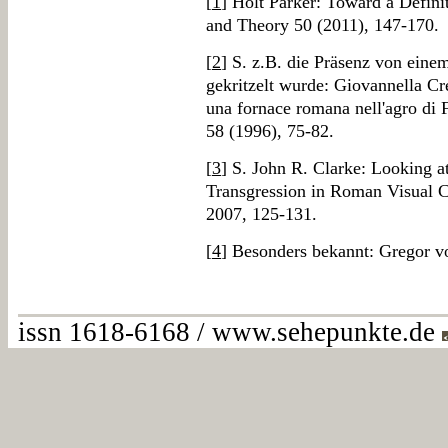
[
1
] Holt Parker: Toward a Definit
and Theory 50 (2011), 147-170.
[
2
] S. z.B. die Präsenz von eine
gekritzelt wurde: Giovannella Cr
una fornace romana nell'agro di
58 (1996), 75-82.
[
3
] S. John R. Clarke: Looking 
Transgression in Roman Visual 
2007, 125-131.
[
4
] Besonders bekannt: Gregor 
issn 1618-6168 / www.sehepunkte.de