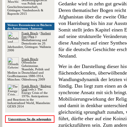
Beziehungsgeflecht
Gedanke wird in zehn gut gewählt
von Politik und
Geschichtswissenschaft,
Deren thematischer Bogen reicht
Göttingen: Vandenhoeck &
Ruprecht 2015
Afghanistan über die zweite Ölk
von Harrisburg bis hin zur Ausst
Weitere Rezensionen zu Büchern
der Autorinnen / Autoren:
Somit stellt jedes Kapitel einen
Frank Bösch
/
Norbert
auf seine strukturelle Veränderu
Frei
(Hgg.):
Medialisierung und
diese Analysen auf einer Synthes
Demokratie im 20.
Jahrhundert, Göttingen: Wallstein
für die deutsche Geschichte ersch
2006
Neuland.
Frank Bösch
:
Öffentliche
Wer in der Darstellung dieser hi
Geheimnisse.
Skandale, Politik und
flächendeckenden, überwölbenden
Medien in Deutschland und
Großbritannien 1880-1914,
Wandlungsdynamik der letzten vie
München: Oldenbourg 2009
fündig. Das liegt zum einen an d
Frank Bösch
/
Rüdiger
Graf
(eds.): The
synchrone Ansatz mit sich bringt.
Energy Crisis of the
1970s. Anticipations
Mobilisierungswirkung der Relig
and Reactions in the
Industrialized World, Mannheim:
und damit in denkbar unterschie
GESIS 2014
gleichzeitig sprunghaft zunahm,
führt, dürfte eher auf eine Koin
Unterstützen Sie die sehepunkte
zurückzuführen sein. Zum anderen