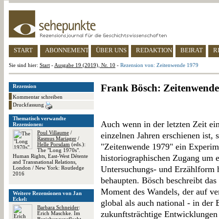
START
ABONNEMENT
ÜBER UNS
REDAKTION
BEIRAT
R
Sie sind hier:
Start
-
Ausgabe 19 (2019), Nr. 10
-
Rezension von: Zeitenwende 1979
Frank Bösch: Zeitenwende
Rezension
Kommentar schreiben
Druckfassung
Thematisch verwandte
Auch wenn in der letzten Zeit ei
Rezensionen:
Poul Villaume
/
einzelnen Jahren erschienen ist, 
Rasmus Mariager
/
Helle Porsdam
(eds.):
"Zeitenwende 1979" ein Experime
The "Long 1970s".
Human Rights, East-West Détente
historiographischen Zugang um ei
and Transnational Relations,
Untersuchungs- und Erzählform ha
London / New York: Routledge
2016
behaupten. Bösch beschreibt das 
Moment des Wandels, der auf ve
Weitere Rezensionen von Jan
Eckel:
global als auch national - in de
Barbara Schneider
:
zukunftsträchtige Entwicklungen 
Erich Maschke. Im