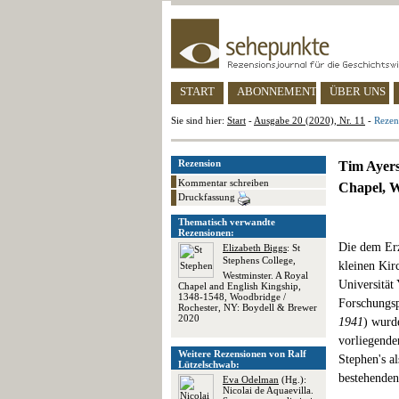
START
ABONNEMENT
ÜBER UNS
Sie sind hier:
Start
-
Ausgabe 20 (2020), Nr. 11
-
Rezen
Rezension
Tim Ayers
Kommentar schreiben
Chapel, W
Druckfassung
Thematisch verwandte
Rezensionen:
Die dem Erz
Elizabeth Biggs
: St
Stephens College,
kleinen Kir
Westminster. A Royal
Universität
Chapel and English Kingship,
1348-1548, Woodbridge /
Forschungsp
Rochester, NY: Boydell & Brewer
2020
1941
) wurde
vorliegende
Weitere Rezensionen von Ralf
Stephen's a
Lützelschwab:
bestehenden
Eva Odelman
(Hg.):
Nicolai de Aquaevilla.