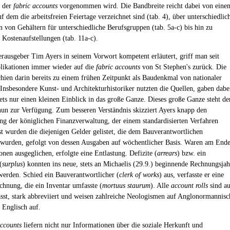
 der
fabric accounts
vorgenommen wird. Die Bandbreite reicht dabei von eine
f dem die arbeitsfreien Feiertage verzeichnet sind (tab. 4), über unterschiedlic
n von Gehältern für unterschiedliche Berufsgruppen (tab. 5a-c) bis hin zu
 Kostenaufstellungen (tab. 11a-c).
ausgeber Tim Ayers in seinem Vorwort kompetent erläutert, griff man seit
likationen immer wieder auf die
fabric accounts
von St Stephen's zurück. Die
chien darin bereits zu einem frühen Zeitpunkt als Baudenkmal von nationaler
Insbesondere Kunst- und Architekturhistoriker nutzten die Quellen, gaben dabe
tets nur einen kleinen Einblick in das große Ganze. Dieses große Ganze steht de
un zur Verfügung. Zum besseren Verständnis skizziert Ayers knapp den
ng der königlichen Finanzverwaltung, der einem standardisierten Verfahren
rst wurden die diejenigen Gelder gelistet, die dem Bauverantwortlichen
wurden, gefolgt von dessen Ausgaben auf wöchentlicher Basis. Waren am End
onen ausgeglichen, erfolgte eine Entlastung. Defizite (
arrears
) bzw. ein
(
surplus
) konnten ins neue, stets an Michaelis (29.9.) beginnende Rechnungsjah
werden. Schied ein Bauverantwortlicher (
clerk of works
) aus, verfasste er eine
chnung, die ein Inventar umfasste (
mortuus staurum
). Alle
account rolls
sind au
asst, stark abbreviiert und weisen zahlreiche Neologismen auf Anglonormannisc
 Englisch auf.
accounts
liefern nicht nur Informationen über die soziale Herkunft und