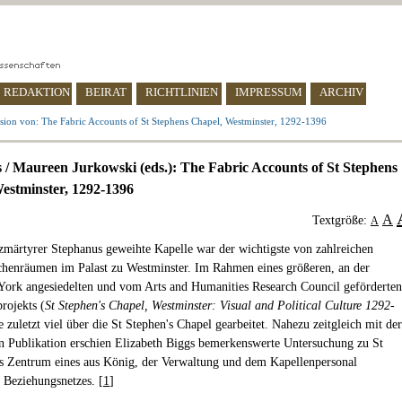
REDAKTION
BEIRAT
RICHTLINIEN
IMPRESSUM
ARCHIV
sion von: The Fabric Accounts of St Stephens Chapel, Westminster, 1292-1396
 / Maureen Jurkowski (eds.): The Fabric Accounts of St Stephens
estminster, 1292-1396
A
Textgröße:
A
märtyrer Stephanus geweihte Kapelle war der wichtigste von zahlreichen
chenräumen im Palast zu Westminster. Im Rahmen eines größeren, an der
 York angesiedelten und vom Arts and Humanities Research Council geförderten
rojekts (
St Stephen's Chapel, Westminster: Visual and Political Culture 1292-
 zuletzt viel über die St Stephen's Chapel gearbeitet. Nahezu zeitgleich mit der
n Publikation erschien Elizabeth Biggs bemerkenswerte Untersuchung zu St
ls Zentrum eines aus König, der Verwaltung und dem Kapellenpersonal
 Beziehungsnetzes. [
1
]