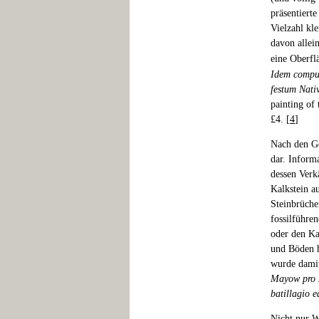
präsentierte
Vielzahl kl
davon allei
eine Oberf
Idem computa
festum Nativ
painting of 
£4. [
4
]
Nach den Ge
dar. Inform
dessen Verk
Kalkstein a
Steinbrüche
fossilführen
oder den Ka
und Böden h
wurde damit
Mayow pro m
batillagio e
Nicht nur W