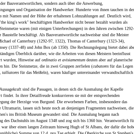
der Bauverantwortlichen, sondern auch über die Anwerbung,
ingungen und Organisation der Handwerker. Hunderte von ihnen tauchen in de
ls
mit Namen und der Höhe der erhaltenen Lohnzahlungen auf. Deutlich wird,
 "the king's work" beschäftigten Handwerker nicht besser bezahlt wurden als
 Steinmetze waren (mit einigen Unterbrechungen) in den Jahren zwischen 1292
r Baustelle beschäftigt. Als Bauverantwortliche nachweisbar sind die Meister
Michael of Canterbury (1292-97, 1322), Thomas of Canterbury (1323-34),
sey (1337-48) und John Box (ab 1350). Die Rechnungslegung bietet dabei ab
ständigen Überblick darüber, wie die Arbeiten von diesen Meistern beeinflusst
rt wurden, Hinweise auf
ordinatio et avisiamentum
deuten aber auf planerische
 hin. Die Steinmetze, die in zwei Gruppen zerfielen (
cubatores
für das Legen
n,
talliatores
für das Meißeln), waren häufiger untereinander verwandtschaftlich
Aussagekraft sind die Passagen, in denen sich die Ausmalung der Kapelle
t findet. In ihrer Detailfreude konkurrieren sie mit der entsprechenden
gung der Herzöge von Burgund. Die erworbenen Farben, insbesondere das
e Ultramarin, lassen sich heute noch an denjenigen Fragmenten nachweisen, die
hen's ins British Museum gewandert sind. Die Ausmalung begann nach
ung des Dachstuhls im August 1348 und zog sich bis 1360 hin. Verantwortlich fü
n war über einen langen Zeitraum hinweg Hugh of St Albans, der dafür die hoh
 unübliche) Summe von 12 d. pro Tag erhielt. Die Oberkirche von St Stephen's