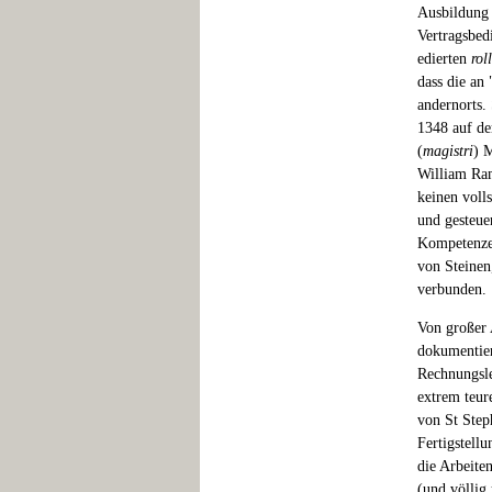
Ausbildung 
Vertragsbed
edierten
rol
dass die an
andernorts.
1348 auf de
(
magistri
) 
William Ram
keinen voll
und gesteue
Kompetenzen
von Steine
verbunden.
Von großer 
dokumentier
Rechnungsle
extrem teur
von St Step
Fertigstell
die Arbeite
(und völlig