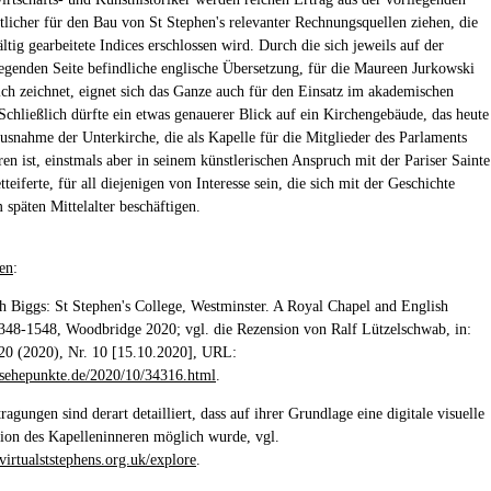
tlicher für den Bau von St Stephen's relevanter Rechnungsquellen ziehen, die
ltig gearbeitete Indices erschlossen wird. Durch die sich jeweils auf der
egenden Seite befindliche englische Übersetzung, für die Maureen Jurkowski
ich zeichnet, eignet sich das Ganze auch für den Einsatz im akademischen
 Schließlich dürfte ein etwas genauerer Blick auf ein Kirchengebäude, das heute
usnahme der Unterkirche, die als Kapelle für die Mitglieder des Parlaments
ren ist, einstmals aber in seinem künstlerischen Anspruch mit der Pariser Sainte
teiferte, für all diejenigen von Interesse sein, die sich mit der Geschichte
 späten Mittelalter beschäftigen.
en
:
th Biggs: St Stephen's College, Westminster. A Royal Chapel and English
348-1548, Woodbridge 2020; vgl. die Rezension von Ralf Lützelschwab, in:
20 (2020), Nr. 10 [15.10.2020], URL:
sehepunkte.de/2020/10/34316.html
.
ragungen sind derart detailliert, dass auf ihrer Grundlage eine digitale visuelle
ion des Kapelleninneren möglich wurde, vgl.
virtualststephens.org.uk/explore
.