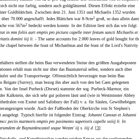
 sich nicht nur farbig, sondern auch goldglänzend. Diesen Effekt erzielte eine
einer Goldblättchen. Zwischen dem 21. Juni 1351 und Michaelis 1352 wurden
2
n über 70.000 angeschafft. Jedes Blättchen war 8-9cm
groß, so dass allein dam
2
läche von 567m
bedeckt werden konnte. In der Edition liest sich das wie folgt:
t in mm foliis auri emptis pro pictura capelle inter festum sancti Michaelis et
itatis domini iiij li.
- The same accounts for 2.000 leaves of gold bought for th
the chapel between the feast of Michaelmas and the feast of the Lord's Nativity
hältern stellten die beim Bau verwendeten Steine den größten Ausgabeposten
ationen erhält man nicht nur über das Baumaterial selbst, sondern auch über
äufer und die Transportwege. Offensichtlich bevorzugte man beim Bau
us Reigate (Surrey), man bezog ihn aber auch von den bei Caen gelegenen
n. Von der Insel Purbeck (Dorset) stammte der sog. Purbeck-Marmor, ein
der Kalkstein, der sich sehr gut polieren lässt und (wie in Westminster Abbey
thedralen von Exeter und Salisbury der Fall) v. a. für Säulen, Gewölbebögen
erangezogen wurde. Auch der Fußboden der Oberkirche von St Stephen's
 ausgelegt. Typisch hierfür ist folgender Eintrag:
Johanni Canoun et Johanni
cc peciis marmoris emptis pro pavimento superioris capelle xxiiij li. In
arumdem de Baynardescastel usque Westm' iij s. iiij d
. [
3
]
irtschafts- und Kunsthistoriker werden reichen Ertrag aus der vorliegenden