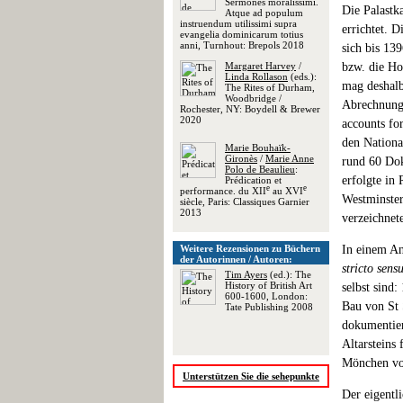
Sermones moralissimi.
Die Palastk
Atque ad populum
instruendum utilissimi supra
errichtet. 
evangelia dominicarum totius
anni, Turnhout: Brepols 2018
sich bis 13
Margaret Harvey
/
bzw. die Ho
Linda Rollason
(eds.):
mag deshalb
The Rites of Durham,
Woodbridge /
Abrechnunge
Rochester, NY: Boydell & Brewer
2020
accounts fo
den Nationa
Marie Bouhaïk-
Gironès
/
Marie Anne
rund 60 Do
Polo de Beaulieu
:
erfolgte in
Prédication et
e
e
performance. du XII
au XVI
Westminster
siècle, Paris: Classiques Garnier
2013
verzeichnete
Weitere Rezensionen zu Büchern
In einem An
der Autorinnen / Autoren:
stricto sens
Tim Ayers
(ed.): The
History of British Art
selbst sind:
600-1600, London:
Bau von St 
Tate Publishing 2008
dokumentier
Altarsteins
Mönchen von
Unterstützen Sie die sehepunkte
Der eigentli