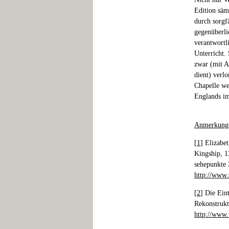
Edition säm
durch sorgfä
gegenüberli
verantwortl
Unterricht.
zwar (mit A
dient) verlo
Chapelle wet
Englands im
Anmerkung
[
1
] Elizabe
Kingship, 1
sehepunkte 
http://www.
[
2
] Die Eint
Rekonstrukt
http://www.