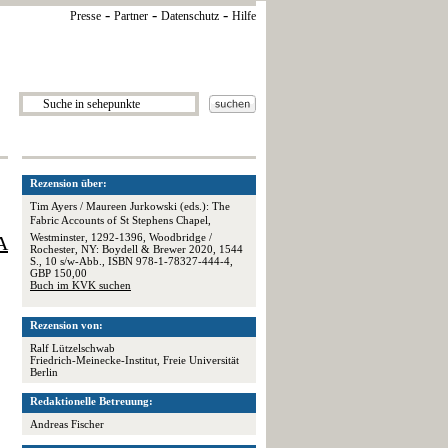
-
-
-
Presse
Partner
Datenschutz
Hilfe
Rezension über:
Tim Ayers / Maureen Jurkowski (eds.): The
Fabric Accounts of St Stephens Chapel,
Westminster, 1292-1396, Woodbridge /
A
Rochester, NY: Boydell & Brewer 2020, 1544
S., 10 s/w-Abb., ISBN 978-1-78327-444-4,
GBP 150,00
Buch im KVK suchen
Rezension von:
Ralf Lützelschwab
Friedrich-Meinecke-Institut, Freie Universität
Berlin
Redaktionelle Betreuung:
Andreas Fischer