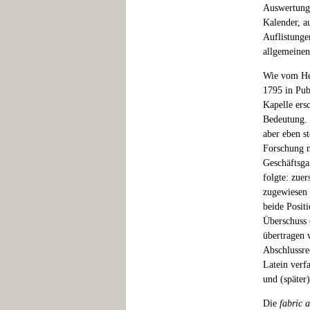
Auswertung
Kalender, au
Auflistunge
allgemeinen
Wie vom Her
1795 in Pub
Kapelle ers
Bedeutung. 
aber eben s
Forschung n
Geschäftsga
folgte: zue
zugewiesen 
beide Positi
Überschuss 
übertragen 
Abschlussre
Latein verf
und (später)
Die
fabric 