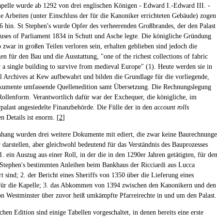
apelle wurde ab 1292 von drei englischen Königen - Edward I.-Edward III. -
Die Arbeiten (unter Einschluss der für die Kanoniker errichteten Gebäude) zogen
96 hin. St Stephen's wurde Opfer des verheerenden Großbrandes, der den Palast
uses of Parliament 1834 in Schutt und Asche legte. Die königliche Gründung
 zwar in großen Teilen verloren sein, erhalten geblieben sind jedoch die
n für den Bau und die Ausstattung, "one of the richest collections of fabric
r a single building to survive from medieval Europe" (1). Heute werden sie in
l Archives at Kew aufbewahrt und bilden die Grundlage für die vorliegende,
kumente umfassende Quellenedition samt Übersetzung. Die Rechnungslegung
 Rollenform. Verantwortlich dafür war der Exchequer, die königliche, im
palast angesiedelte Finanzbehörde. Die Fülle der in den
account rolls
n Details ist enorm. [
2
]
hang wurden drei weitere Dokumente mit ediert, die zwar keine Baurechnung
u
darstellen, aber gleichwohl bedeutend für das Verständnis des Bauprozesses
 1. ein Auszug aus einer Roll, in der die in den 1290er Jahren getätigten, für de
Stephen's bestimmten Anleihen beim Bankhaus der Ricciardi aus Lucca
t sind; 2. der Bericht eines Sheriffs von 1350 über die Lieferung eines
 für die Kapelle; 3. das Abkommen von 1394 zwischen den Kanonikern und den
 Westminster über zuvor heiß umkämpfte Pfarreirechte in und um den Palast.
chen Edition sind einige Tabellen vorgeschaltet, in denen bereits eine erste