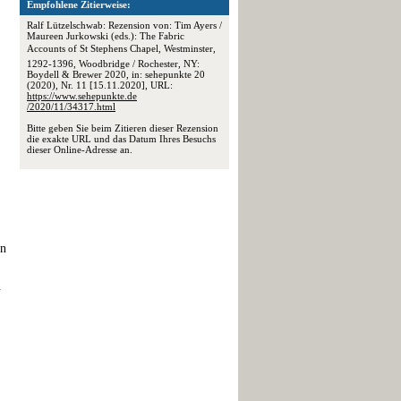
Empfohlene Zitierweise:
Ralf Lützelschwab: Rezension von: Tim Ayers /
Maureen Jurkowski (eds.): The Fabric
Accounts of St Stephens Chapel, Westminster,
1292-1396, Woodbridge / Rochester, NY:
Boydell & Brewer 2020, in: sehepunkte 20
(2020), Nr. 11 [15.11.2020], URL:
https://www.sehepunkte.de
/2020/11/34317.html
Bitte geben Sie beim Zitieren dieser Rezension
die exakte URL und das Datum Ihres Besuchs
dieser Online-Adresse an.
en
n