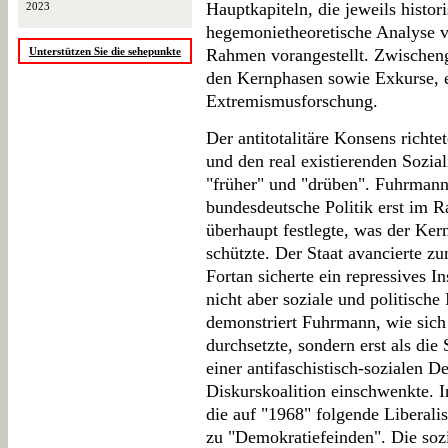
Hauptkapiteln, die jeweils histo
2023
hegemonietheoretische Analyse ve
Unterstützen Sie die sehepunkte
Rahmen vorangestellt. Zwischenge
den Kernphasen sowie Exkurse, 
Extremismusforschung.
Der antitotalitäre Konsens richt
und den real existierenden Sozi
"früher" und "drüben". Fuhrmann 
bundesdeutsche Politik erst im 
überhaupt festlegte, was der Ker
schützte. Der Staat avancierte z
Fortan sicherte ein repressives I
nicht aber soziale und politische
demonstriert Fuhrmann, wie sich 
durchsetzte, sondern erst als d
einer antifaschistisch-sozialen De
Diskurskoalition einschwenkte. 
die auf "1968" folgende Liberali
zu "Demokratiefeinden". Die sozi