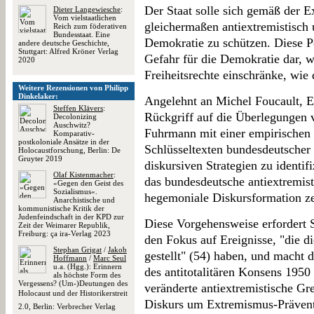
Der Staat solle sich gemäß der E
Dieter Langewiesche
:
Vom vielstaatlichen
gleichermaßen antiextremistisch
Reich zum föderativen
Bundesstaat. Eine
Demokratie zu schützen. Diese Pos
andere deutsche Geschichte,
Stuttgart: Alfred Kröner Verlag
Gefahr für die Demokratie dar, w
2020
Freiheitsrechte einschränke, wie 
Weitere Rezensionen von Philipp
Dinkelaker:
Angelehnt an Michel Foucault, E
Steffen Klävers
:
Rückgriff auf die Überlegungen 
Decolonizing
Auschwitz?
Fuhrmann mit einer empirische
Komparativ-
postkoloniale Ansätze in der
Schlüsseltexten bundesdeutscher 
Holocaustforschung, Berlin: De
Gruyter 2019
diskursiven Strategien zu identi
Olaf Kistenmacher
:
das bundesdeutsche antiextremist
»Gegen den Geist des
Sozialismus«.
hegemoniale Diskursformation ze
Anarchistische und
kommunistische Kritik der
Judenfeindschaft in der KPD zur
Diese Vorgehensweise erfordert
Zeit der Weimarer Republik,
Freiburg: ça ira-Verlag 2023
den Fokus auf Ereignisse, "die d
Stephan Grigat
/
Jakob
gestellt" (54) haben, und macht 
Hoffmann
/
Marc Seul
u.a. (Hgg.): Erinnern
des antitotalitären Konsens 1950 
als höchste Form des
Vergessens? (Um-)Deutungen des
veränderte antiextremistische G
Holocaust und der Historikerstreit
Diskurs um Extremismus-Prävent
2.0, Berlin: Verbrecher Verlag