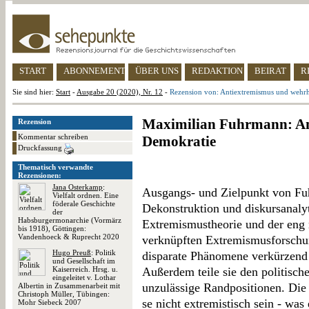
START
ABONNEMENT
ÜBER UNS
REDAKTION
BEIRAT
R
Sie sind hier:
Start
-
Ausgabe 20 (2020), Nr. 12
-
Rezension von: Antiextremismus und wehr
Maximilian Fuhrmann: An
Rezension
Kommentar schreiben
Demokratie
Druckfassung
Thematisch verwandte
Rezensionen:
Jana Osterkamp
:
Ausgangs- und Zielpunkt von Fuh
Vielfalt ordnen. Eine
föderale Geschichte
Dekonstruktion und diskursanalyti
der
Habsburgermonarchie (Vormärz
Extremismustheorie und der eng m
bis 1918), Göttingen:
Vandenhoeck & Ruprecht 2020
verknüpften Extremismusforschung
Hugo Preuß
: Politik
disparate Phänomene verkürzend 
und Gesellschaft im
Kaiserreich. Hrsg. u.
Außerdem teile sie den politisch
eingeleitet v. Lothar
unzulässige Randpositionen. Die 
Albertin in Zusammenarbeit mit
Christoph Müller, Tübingen:
se nicht extremistisch sein - was
Mohr Siebeck 2007