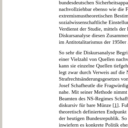
bundesdeutschen Sicherheitsappa
nachvollziehbar ebenso wie die 
extremismustheoretischen Besti
sozialwissenschaftliche Einstellu
Verdienst der Studie, mittels de
Diskursanalyse diesen Zusammen
im Antitotalitarismus der 1950er J
So sehr die Diskursanalyse Begr
einer Vielzahl von Quellen nach
kann sie einzelne Quellen tiefge
legt zwar durch Verweis auf die 
Strafrechtsänderungsgesetzes von
Josef Schafheutle die Fragwürdi
nahe. Mit seiner Methode nimmt
Beamten des NS-Regimes Schafhe
diskursiv für bare Münze [
1
]. Fu
theoretisch definierten Endpunkt
der heutigen Bundesrepublik. So 
inwiefern es konkrete Politik eh