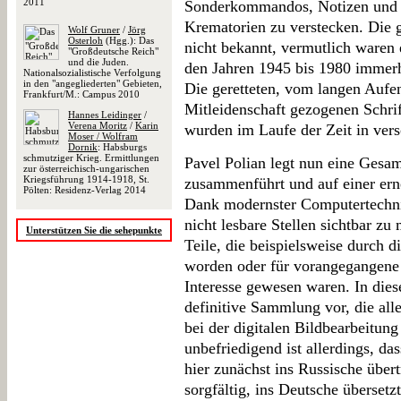
2011
Sonderkommandos, Notizen und 
Krematorien zu verstecken. Die 
Wolf Gruner
/
Jörg
Osterloh
(Hgg.): Das
nicht bekannt, vermutlich waren 
"Großdeutsche Reich"
und die Juden.
den Jahren 1945 bis 1980 immer
Nationalsozialistische Verfolgung
in den "angegliederten" Gebieten,
Die geretteten, vom langen Aufent
Frankfurt/M.: Campus 2010
Mitleidenschaft gezogenen Schri
Hannes Leidinger
/
Verena Moritz
/
Karin
wurden im Laufe der Zeit in vers
Moser / Wolfram
Dornik
: Habsburgs
schmutziger Krieg. Ermittlungen
Pavel Polian legt nun eine Gesamt
zur österreichisch-ungarischen
Kriegsführung 1914-1918, St.
zusammenführt und auf einer ern
Pölten: Residenz-Verlag 2014
Dank modernster Computertechnik
nicht lesbare Stellen sichtbar zu
Unterstützen Sie die sehepunkte
Teile, die beispielsweise durch 
worden oder für vorangegangene 
Interesse gewesen waren. In dies
definitive Sammlung vor, die alle
bei der digitalen Bildbearbeitung
unbefriedigend ist allerdings, da
hier zunächst ins Russische über
sorgfältig, ins Deutsche übersetz