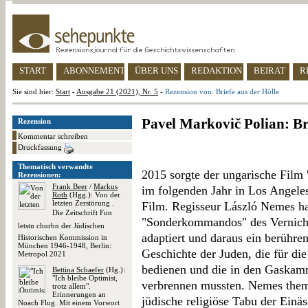
START
ABONNEMENT
ÜBER UNS
REDAKTION
BEIRAT
R
Sie sind hier:
Start
-
Ausgabe 21 (2021), Nr. 5
-
Rezension von: Briefe aus der Hölle
Pavel Markovič Polian: Bri
Rezension
Kommentar schreiben
Druckfassung
Thematisch verwandte
2015 sorgte der ungarische Film
Rezensionen:
Frank Beer
/
Markus
im folgenden Jahr in Los Angeles 
Roth
(Hgg.): Von der
letzten Zerstörung .
Film. Regisseur László Nemes ha
Die Zeitschrift Fun
"Sonderkommandos" des Vernich
letstn churbn der Jüdischen
adaptiert und daraus ein berühre
Historischen Kommission in
München 1946-1948, Berlin:
Geschichte der Juden, die für di
Metropol 2021
bedienen und die in den Gaska
Bettina Schaefer
(Hg.):
"Ich bleibe Optimist,
verbrennen mussten. Nemes thema
trotz allem".
Erinnerungen an
jüdische religiöse Tabu der Einä
Noach Flug. Mit einem Vorwort