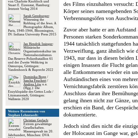
von Charlotte Knobloch und
des Films einzuhalten versucht: 
Stuart E. Eizenstat, Hamburg:
Jetztzeit Verlag 2014
Körper seines namengebenden Soh
Sarah Gensburger
:
Verbrennungsöfen von Auschwitz,
Witnessing the
Robbing of the Jews. A
Photographic Album,
Zuvor aber hatte er am Aufstand
Paris, 1940-1944, Bloomington,
IN: Indiana University Press 2015
Personen starken Sonderkomman
1944 tatsächlich stattgefunden ha
Jan Hendrik Issinger
:
Militärische
Verzweiflung, ganz ähnlich wie d
Organisationskultur im
Nationalsozialismus.
1943, nur dass in diesen beiden
Das Reserve-Polizeibataillon 61
und der Zweite Weltkrieg in
einigen Insassen die Flucht gela
Osteuropa, Göttingen:
Vandenhoeck & Ruprecht 2022
alle Entkommenen wieder ein und 
Dominika Bopp
/
Aufständischen eines von mehre
Sascha Feuchert
/
Andrea Löw
u.a.
Vernichtungsfabrik zerstören kön
(Hgg.): Die
Enzyklopädie des Gettos Lodz /
Anschluss daran ihre Bemühunge
Litzmannstadt, Göttingen:
Wallstein 2020
gelang ihnen nicht zur Gänze, un
erschien ein Band, der Gespräch
Weitere Rezensionen von
dokumentierte.
Stephan Lehnstaedt:
Christian Gerlach
:
Extrem gewalttätige
Jedoch sind dies nicht die einzi
Gesellschaften.
Massengewalt im 20.
der Holocaust im Gange war, gel
Jahrhundert, München: DVA