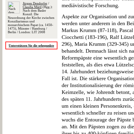
Jürgen Dendorfer
/
mediävistische Forschung.
Claudia Märtl
(Hgg.):
Nach dem Basler
Konzil. Die
Aspekte zur Organisation und zu
Neuordnung der Kirche zwischen
Konziliarismus und
werden unter anderem in den Bei
monarchischem Papat (ca. 1450-
1475), Münster / Hamburg /
Markus Krumm (87-118), Pascal
Berlin / London: LIT 2008
Ciocchetti (183-196), Ralf Lütze
296), Maria Krumm (329-345) un
Unterstützen Sie die sehepunkte
behandelt. Demnach lässt sich na
Reformpäpste eine wesentlich ge
feststellen, als dies etwa Lütz
14. Jahrhundert beziehungsweise
Fall ist. Die stärkere Organisatio
der Institutionalisierung der r
Keimzelle, wie Johrendt betont, 
des späten 11. Jahrhunderts zurü
um einen kleinen Personenkreis, 
wesentlich schneller zu reisen u
wuchs die Entourage der Päpste b
an. Mit den Päpsten zogen zu die
ihrer bis zu 400-köpfigen
familia