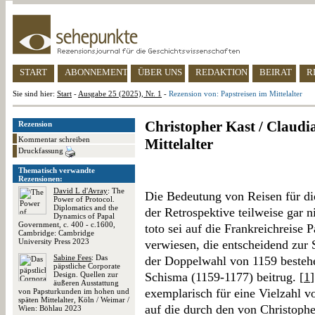
START
ABONNEMENT
ÜBER UNS
REDAKTION
BEIRAT
R
Sie sind hier:
Start
-
Ausgabe 25 (2025), Nr. 1
-
Rezension von: Papstreisen im Mittelalter
Christopher Kast / Claudia
Rezension
Kommentar schreiben
Mittelalter
Druckfassung
Thematisch verwandte
Rezensionen:
David L d'Avray
: The
Die Bedeutung von Reisen für die 
Power of Protocol.
Diplomatics and the
der Retrospektive teilweise gar 
Dynamics of Papal
Government, c. 400 - c.1600,
toto sei auf die Frankreichreise 
Cambridge: Cambridge
University Press 2023
verwiesen, die entscheidend zur 
Sabine Fees
: Das
der Doppelwahl von 1159 besteh
päpstliche Corporate
Design. Quellen zur
Schisma (1159-1177) beitrug. [
1
äußeren Ausstattung
exemplarisch für eine Vielzahl vo
von Papsturkunden im hohen und
späten Mittelalter, Köln / Weimar /
auf die durch den von Christoph
Wien: Böhlau 2023