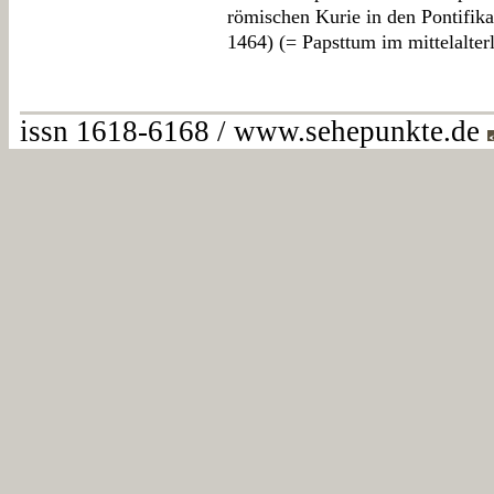
römischen Kurie in den Pontifika
1464) (= Papsttum im mittelalter
issn 1618-6168 / www.sehepunkte.de