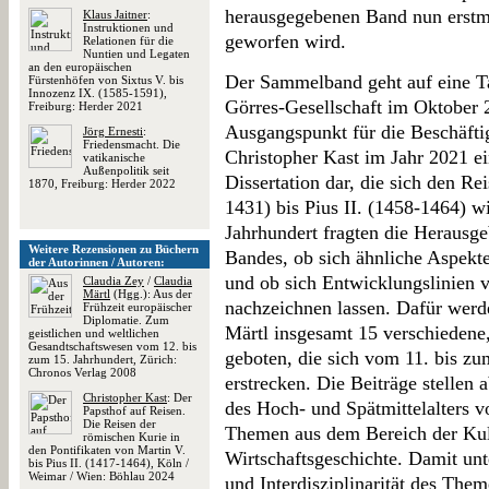
herausgegebenen Band nun erstma
Klaus Jaitner
:
Instruktionen und
geworfen wird.
Relationen für die
Nuntien und Legaten
an den europäischen
Der Sammelband geht auf eine T
Fürstenhöfen von Sixtus V. bis
Innozenz IX. (1585-1591),
Görres-Gesellschaft im Oktober 2
Freiburg: Herder 2021
Ausgangspunkt für die Beschäfti
Jörg Ernesti
:
Friedensmacht. Die
Christopher Kast im Jahr 2021 ei
vatikanische
Außenpolitik seit
Dissertation dar, die sich den Re
1870, Freiburg: Herder 2022
1431) bis Pius II. (1458-1464) w
Jahrhundert fragten die Herausg
Weitere Rezensionen zu Büchern
Bandes, ob sich ähnliche Aspekt
der Autorinnen / Autoren:
und ob sich Entwicklungslinien v
Claudia Zey
/
Claudia
Märtl
(Hgg.): Aus der
nachzeichnen lassen. Dafür werd
Frühzeit europäischer
Diplomatie. Zum
Märtl insgesamt 15 verschiedene,
geistlichen und weltlichen
Gesandtschaftswesen vom 12. bis
geboten, die sich vom 11. bis zu
zum 15. Jahrhundert, Zürich:
Chronos Verlag 2008
erstrecken. Die Beiträge stellen 
Christopher Kast
: Der
des Hoch- und Spätmittelalters vo
Papsthof auf Reisen.
Die Reisen der
Themen aus dem Bereich der Kultu
römischen Kurie in
den Pontifikaten von Martin V.
Wirtschaftsgeschichte. Damit unt
bis Pius II. (1417-1464), Köln /
Weimar / Wien: Böhlau 2024
und Interdisziplinarität des The