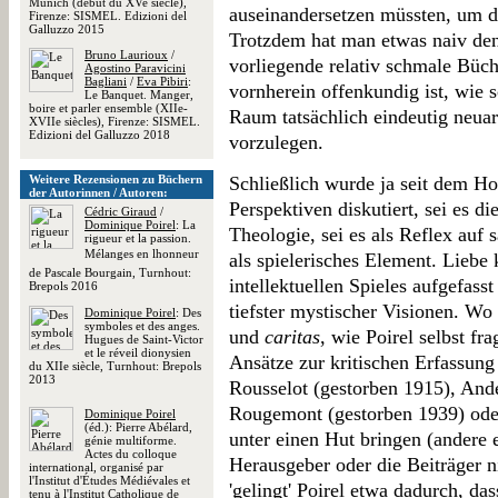
Munich (début du XVe siècle),
auseinandersetzen müssten, um d
Firenze: SISMEL. Edizioni del
Galluzzo 2015
Trotzdem hat man etwas naiv de
Bruno Laurioux
/
vorliegende relativ schmale Büc
Agostino Paravicini
Bagliani
/
Eva Pibiri
:
vornherein offenkundig ist, wie 
Le Banquet. Manger,
boire et parler ensemble (XIIe-
Raum tatsächlich eindeutig neuar
XVIIe siècles), Firenze: SISMEL.
Edizioni del Galluzzo 2018
vorzulegen.
Weitere Rezensionen zu Büchern
Schließlich wurde ja seit dem Hoc
der Autorinnen / Autoren:
Perspektiven diskutiert, sei es di
Cédric Giraud
/
Dominique Poirel
: La
Theologie, sei es als Reflex auf 
rigueur et la passion.
Mélanges en lhonneur
als spielerisches Element. Liebe
de Pascale Bourgain, Turnhout:
intellektuellen Spieles aufgefas
Brepols 2016
tiefster mystischer Visionen. W
Dominique Poirel
: Des
symboles et des anges.
und
caritas
, wie Poirel selbst fr
Hugues de Saint-Victor
et le réveil dionysien
Ansätze zur kritischen Erfassun
du XII
e
siècle, Turnhout: Brepols
2013
Rousselot (gestorben 1915), And
Rougemont (gestorben 1939) oder
Dominique Poirel
(éd.): Pierre Abélard,
unter einen Hut bringen (andere 
génie multiforme.
Actes du colloque
Herausgeber oder die Beiträger ni
international, organisé par
l'Institut d'Études Médiévales et
'gelingt' Poirel etwa dadurch, da
tenu à l'Institut Catholique de