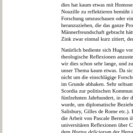
dies hat kaum etwas mit Homosex
Nouzille zu reflektieren bemüht i
Forschung umzuschauen oder eins
heranzuziehen, die das ganze Pr
Männerfreundschaft gebracht hätt
Zink zwar einmal kurz zitiert, de
Natürlich bediente sich Hugo von
theologische Reflexionen anzuste
wir dies schon sehr lange, und zu
unser Thema kaum etwas. Da sich 
nicht um die einschlägige Forsc
im Grunde abhaken. Sehr seltsa
Scordia zur politischen Kommun
fünfzehnten Jahrhundert, in der 
wurde, um diplomatische Bezieh
Salisbury, Gilles de Rome etc.).
die Arbeit von Pascale Bermon ü
universitären Reflexionen über C
dem
Hortus deliciarum
der Herra