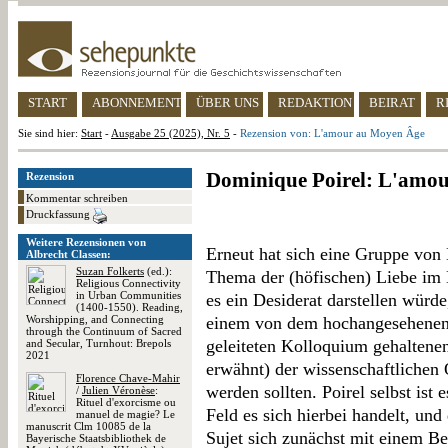
START
ABONNEMENT
ÜBER UNS
REDAKTION
BEIRAT
R
Sie sind hier:
Start
-
Ausgabe 25 (2025), Nr. 5
-
Rezension von: L'amour au Moyen Âge
Dominique Poirel: L'amo
Rezension
Kommentar schreiben
Druckfassung
Weitere Rezensionen von
Erneut hat sich eine Gruppe von 
Albrecht Classen:
Suzan Folkerts
(ed.):
Thema der (höfischen) Liebe im Mi
Religious Connectivity
in Urban Communities
es ein Desiderat darstellen würde
(1400-1550). Reading,
Worshipping, and Connecting
einem von dem hochangesehenen 
through the Continuum of Sacred
geleiteten Kolloquium gehaltenen
and Secular, Turnhout: Brepols
2021
erwähnt) der wissenschaftlichen Ö
Florence Chave-Mahir
werden sollten. Poirel selbst ist
/
Julien Véronèse
:
Rituel d'exorcisme ou
Feld es sich hierbei handelt, un
manuel de magie? Le
manuscrit Clm 10085 de la
Sujet sich zunächst mit einem Be
Bayerische Staatsbibliothek de