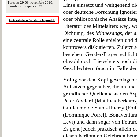
Paris les 29-30 novembre 2018,
Linse einsetzt und weitgehend di
Turnhout: Brepols 2022
oder deutsche Forschung ignorier
oder philosophische Ansätze integr
Unterstützen Sie die sehepunkte
Literatur des Mittelalters weg, w
Dichtung, des
Minnesangs
, der
a
eine zentrale Rolle spielten und 
kontrovers diskutierten. Zuletzt 
bestehen, Gender-Fragen schlicht 
obwohl doch 'Liebe' stets noch 
Geschlechtern (auch im Falle de
Völlig vor den Kopf geschlagen 
Aufsätzen gegenüber, die an und
gründlicher Quellenbasis den Asp
Peter Abelard (Matthias Perkams
Guillaume de Saint-Thierry (Phil
(Dominique Poirel), Bonaventura
Lévi) und dann sogar von Petrarc
Es geht jedoch praktisch allein d
diesen berühmten Gelehrten beurt