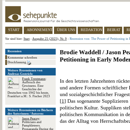
START
ABONNEMENT
ÜBER UNS
REDAKTION
BEIRAT
R
Sie sind hier:
Start
-
Ausgabe 25 (2025), Nr. 9
-
Rezension von: The Power of Petitioning in 
Brodie Waddell / Jason Pea
Rezension
Kommentar schreiben
Petitioning in Early Mode
Druckfassung
Weitere Rezensionen von
Andreas Gestrich:
Frank Trentmann
:
In den letzten Jahrzehnten rückte
Aufbruch des
Gewissens. Eine
und andere Formen schriftlicher 
Geschichte der
Deutschen von 1942 bis heute,
und sozialgeschichtlicher Frages
Frankfurt a.M.: S. Fischer 2023
[
1
] Das sogenannte Supplizieren
politischen Kultur. Suppliken ste
Weitere Rezensionen zu Büchern
politischen Kommunikation in der
der Autorinnen / Autoren:
Jason Peacey
:
das der Alltag von Herrschaftsbe
Politicians and
Pamphleteers.
Propaganda During the