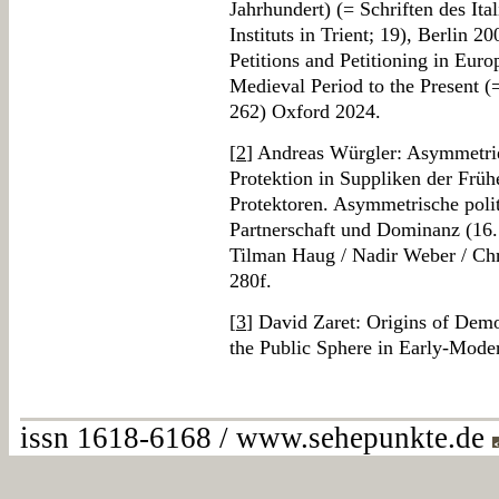
Jahrhundert) (= Schriften des It
Instituts in Trient; 19), Berlin 2
Petitions and Petitioning in Eur
Medieval Period to the Present (
262) Oxford 2024.
[
2
] Andreas Würgler: Asymmetrie
Protektion in Suppliken der Frühe
Protektoren. Asymmetrische poli
Partnerschaft und Dominanz (16. 
Tilman Haug / Nadir Weber / Chr
280f.
[
3
] David Zaret: Origins of Democ
the Public Sphere in Early-Mode
issn 1618-6168 / www.sehepunkte.de