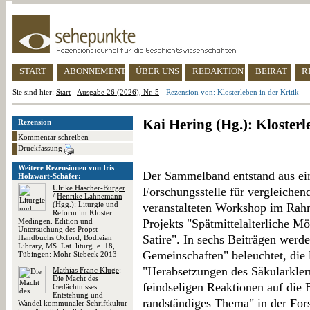
START
ABONNEMENT
ÜBER UNS
REDAKTION
BEIRAT
R
Sie sind hier:
Start
-
Ausgabe 26 (2026), Nr. 5
-
Rezension von: Klosterleben in der Kritik
Kai Hering (Hg.): Klosterl
Rezension
Kommentar schreiben
Druckfassung
Weitere Rezensionen von Iris
Der Sammelband entstand aus ei
Holzwart-Schäfer:
Ulrike Hascher-Burger
Forschungsstelle für vergleiche
/
Henrike Lähnemann
(Hgg.): Liturgie und
veranstalteten Workshop im Rahm
Reform im Kloster
Medingen. Edition und
Projekts "Spätmittelalterliche 
Untersuchung des Propst-
Satire". In sechs Beiträgen werd
Handbuchs Oxford, Bodleian
Library, MS. Lat. liturg. e. 18,
Gemeinschaften" beleuchtet, die 
Tübingen: Mohr Siebeck 2013
"Herabsetzungen des Säkularkle
Mathias Franc Kluge
:
Die Macht des
feindseligen Reaktionen auf die 
Gedächtnisses.
Entstehung und
randständiges Thema" in der Fors
Wandel kommunaler Schriftkultur