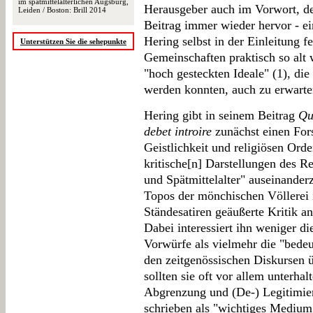
im spätmittelalterlichen Augsburg,
Herausgeber auch im Vorwort, de
Leiden / Boston: Brill 2014
Beitrag immer wieder hervor - e
Hering selbst in der Einleitung fes
Unterstützen Sie die sehepunkte
Gemeinschaften praktisch so alt w
"hoch gesteckten Ideale" (1), die
werden konnten, auch zu erwarten
Hering gibt in seinem Beitrag
Qu
debet introire
zunächst einen Fors
Geistlichkeit und religiösen Orde
kritische[n] Darstellungen des R
und Spätmittelalter" auseinande
Topos der mönchischen Völlerei i
Ständesatiren geäußerte Kritik 
Dabei interessiert ihn weniger di
Vorwürfe als vielmehr die "bedeu
den zeitgenössischen Diskursen 
sollten sie oft vor allem unterha
Abgrenzung und (De-) Legitimie
schrieben als "wichtiges Medium