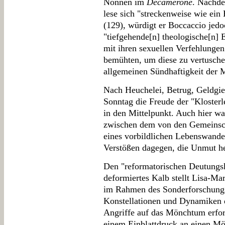
Nonnen im
Decamerone
. Nachde
lese sich "streckenweise wie ein
(129), würdigt er Boccaccio jedoc
"tiefgehende[n] theologische[n]
mit ihren sexuellen Verfehlungen
bemühten, um diese zu vertuschen
allgemeinen Sündhaftigkeit der 
Nach Heuchelei, Betrug, Geldgier
Sonntag die Freude der "Klosterl
in den Mittelpunkt. Auch hier wa
zwischen dem von den Gemeinscha
eines vorbildlichen Lebenswan
Verstößen dagegen, die Unmut he
Den "reformatorischen Deutungs
deformiertes Kalb stellt Lisa-Ma
im Rahmen des Sonderforschungsb
Konstellationen und Dynamiken 
Angriffe auf das Mönchtum erfor
einem Einblattdruck an einen Mön