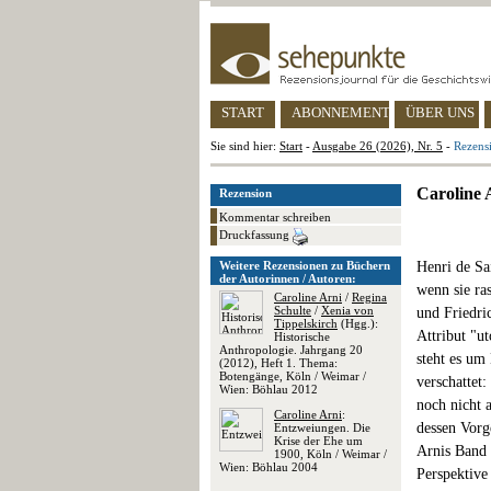
START
ABONNEMENT
ÜBER UNS
Sie sind hier:
Start
-
Ausgabe 26 (2026), Nr. 5
-
Rezensi
Caroline 
Rezension
Kommentar schreiben
Druckfassung
Weitere Rezensionen zu Büchern
Henri de Sa
der Autorinnen / Autoren:
wenn sie ra
Caroline Arni
/
Regina
Schulte
/
Xenia von
und Friedri
Tippelskirch
(Hgg.):
Attribut "u
Historische
Anthropologie. Jahrgang 20
steht es um
(2012), Heft 1. Thema:
Botengänge, Köln / Weimar /
verschattet:
Wien: Böhlau 2012
noch nicht 
Caroline Arni
:
dessen Vorg
Entzweiungen. Die
Krise der Ehe um
Arnis Band s
1900, Köln / Weimar /
Wien: Böhlau 2004
Perspektive