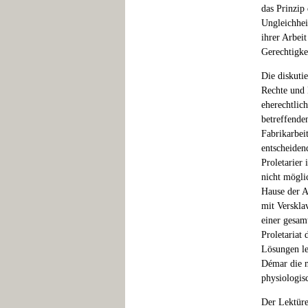
das Prinzip
Ungleichhei
ihrer Arbei
Gerechtigke
Die diskuti
Rechte und 
eherechtlich
betreffende
Fabrikarbeit
entscheiden
Proletarier 
nicht mögli
Hause der A
mit Verskla
einer gesamt
Proletariat
Lösungen le
Démar die n
physiologis
Der Lektüreg