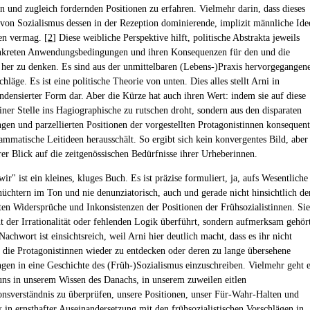
n und zugleich fordernden Positionen zu erfahren. Vielmehr darin, dass dieses
 von Sozialismus dessen in der Rezeption dominierende, implizit männliche Ide
en vermag. [
2
] Diese weibliche Perspektive hilft, politische Abstrakta jeweils
nkreten Anwendungsbedingungen und ihren Konsequenzen für den und die
 her zu denken. Es sind aus der unmittelbaren (Lebens-)Praxis hervorgegangen
läge. Es ist eine politische Theorie von unten. Dies alles stellt Arni in
densierter Form dar. Aber die Kürze hat auch ihren Wert: indem sie auf diese
iner Stelle ins Hagiographische zu rutschen droht, sondern aus den disparaten
en und parzellierten Positionen der vorgestellten Protagonistinnen konsequent
ammatische Leitideen herausschält. So ergibt sich kein konvergentes Bild, aber
rer Blick auf die zeitgenössischen Bedürfnisse ihrer Urheberinnen.
wir" ist ein kleines, kluges Buch. Es ist präzise formuliert, ja, aufs Wesentliche
 nüchtern im Ton und nie denunziatorisch, auch und gerade nicht hinsichtlich de
ten Widersprüche und Inkonsistenzen der Positionen der Frühsozialistinnen. Sie
t der Irrationalität oder fehlenden Logik überführt, sondern aufmerksam gehör
achwort ist einsichtsreich, weil Arni hier deutlich macht, dass es ihr nicht
 die Protagonistinnen wieder zu entdecken oder deren zu lange übersehene
en in eine Geschichte des (Früh-)Sozialismus einzuschreiben. Vielmehr geht 
uns in unserem Wissen des Danachs, in unserem zuweilen eitlen
nsverständnis zu überprüfen, unsere Positionen, unser Für-Wahr-Halten und
k in ernsthafter Auseinandersetzung mit den frühsozialistischen Vorschlägen in