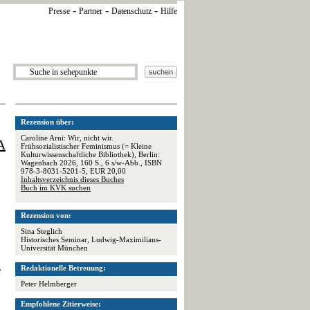
-
-
-
Presse
Partner
Datenschutz
Hilfe
Rezension über:
Caroline Arni: Wir, nicht wir.
A
Frühsozialistischer Feminismus (= Kleine
Kulturwissenschaftliche Bibliothek), Berlin:
Wagenbach 2026, 160 S., 6 s/w-Abb., ISBN
978-3-8031-5201-5, EUR 20,00
Inhaltsverzeichnis dieses Buches
Buch im KVK suchen
Rezension von:
Sina Steglich
Historisches Seminar, Ludwig-Maximilians-
Universität München
Redaktionelle Betreuung:
e
Peter Helmberger
Empfohlene Zitierweise: