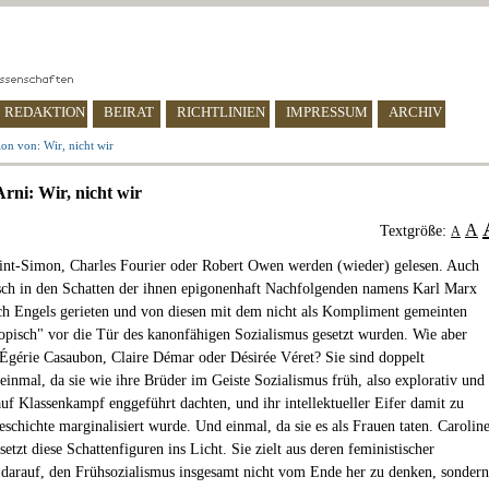
REDAKTION
BEIRAT
RICHTLINIEN
IMPRESSUM
ARCHIV
on von: Wir, nicht wir
Arni: Wir, nicht wir
A
Textgröße:
A
int-Simon, Charles Fourier oder Robert Owen werden (wieder) gelesen. Auch
sch in den Schatten der ihnen epigonenhaft Nachfolgenden namens Karl Marx
ch Engels gerieten und von diesen mit dem nicht als Kompliment gemeinten
topisch" vor die Tür des kanonfähigen Sozialismus gesetzt wurden. Wie aber
 Égérie Casaubon, Claire Démar oder Désirée Véret? Sie sind doppelt
 einmal, da sie wie ihre Brüder im Geiste Sozialismus früh, also explorativ und
auf Klassenkampf enggeführt dachten, und ihr intellektueller Eifer damit zu
eschichte marginalisiert wurde. Und einmal, da sie es als Frauen taten. Carolin
etzt diese Schattenfiguren ins Licht. Sie zielt aus deren feministischer
 darauf, den Frühsozialismus insgesamt nicht vom Ende her zu denken, sondern