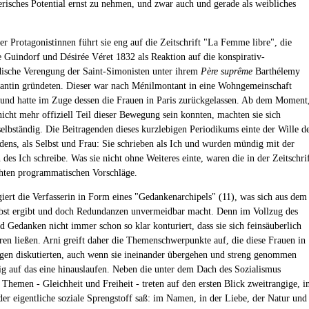
erisches Potential ernst zu nehmen, und zwar auch und gerade als weibliches
er Protagonistinnen führt sie eng auf die Zeitschrift "La Femme libre", die
 Guindorf und Désirée Véret 1832 als Reaktion auf die konspirativ-
ische Verengung der Saint-Simonisten unter ihrem
Père suprême
Barthélemy
antin gründeten. Dieser war nach Ménilmontant in eine Wohngemeinschaft
und hatte im Zuge dessen die Frauen in Paris zurückgelassen. Ab dem Moment
nicht mehr offiziell Teil dieser Bewegung sein konnten, machten sie sich
selbständig. Die Beitragenden dieses kurzlebigen Periodikums einte der Wille d
ens, als Selbst und Frau: Sie schrieben als Ich und wurden mündig mit der
 des Ich schreibe. Was sie nicht ohne Weiteres einte, waren die in der Zeitschri
chten programmatischen Vorschläge.
giert die Verfasserin in Form eines "Gedankenarchipels" (11), was sich aus dem
lbst ergibt und doch Redundanzen unvermeidbar macht. Denn im Vollzug des
d Gedanken nicht immer schon so klar konturiert, dass sie sich feinsäuberlich
eren ließen. Arni greift daher die Themenschwerpunkte auf, die diese Frauen in
ägen diskutierten, auch wenn sie ineinander übergehen und streng genommen
ig auf das eine hinauslaufen. Neben die unter dem Dach des Sozialismus
 Themen - Gleichheit und Freiheit - treten auf den ersten Blick zweitrangige, i
der eigentliche soziale Sprengstoff saß: im Namen, in der Liebe, der Natur und