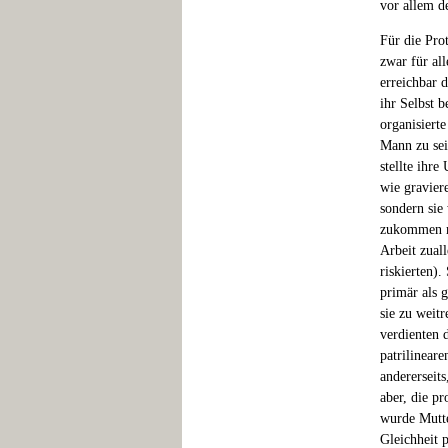
vor allem d
Für die Prot
zwar für al
erreichbar 
ihr Selbst 
organisiert
Mann zu sei
stellte ihr
wie gravier
sondern sie
zukommen mü
Arbeit zual
riskierten).
primär als g
sie zu weit
verdienten 
patrilinear
andererseit
aber, die p
wurde Mutte
Gleichheit 