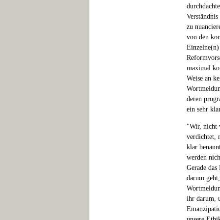
durchdachte
Verständnis
zu nuancier
von den ko
Einzelne(n)
Reformvorsch
maximal kon
Weise an ke
Wortmeldung
deren progr
ein sehr kla
"Wir, nicht 
verdichtet,
klar benann
werden nich
Gerade das N
darum geht,
Wortmeldung
ihr darum, 
Emanzipatio
unsere Ethi