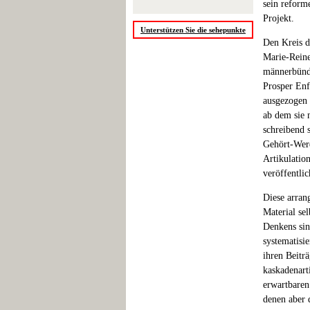
sein reform
Projekt.
Unterstützen Sie die sehepunkte
Den Kreis d
Marie-Reine
männerbünd
Prosper Enf
ausgezogen 
ab dem sie 
schreibend 
Gehört-Werd
Artikulation
veröffentli
Diese arran
Material se
Denkens sin
systematisi
ihren Beitr
kaskadenart
erwartbaren
denen aber 