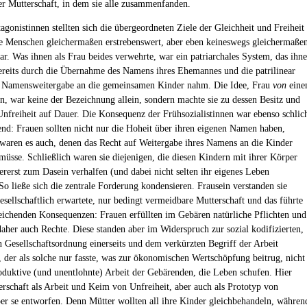
er Mutterschaft, in dem sie alle zusammenfanden.
agonistinnen stellten sich die übergeordneten Ziele der Gleichheit und Freiheit
le Menschen gleichermaßen erstrebenswert, aber eben keineswegs gleichermaße
dar. Was ihnen als Frau beides verwehrte, war ein patriarchales System, das ihn
bereits durch die Übernahme des Namens ihres Ehemannes und die patrilinear
e Namensweitergabe an die gemeinsamen Kinder nahm. Die Idee, Frau
von
ein
n, war keine der Bezeichnung allein, sondern machte sie zu dessen Besitz und
e Unfreiheit auf Dauer. Die Konsequenz der Frühsozialistinnen war ebenso schlic
end: Frauen sollten nicht nur die Hoheit über ihren eigenen Namen haben,
 waren es auch, denen das Recht auf Weitergabe ihres Namens an die Kinder
sse. Schließlich waren sie diejenigen, die diesen Kindern mit ihrer Körper
lererst zum Dasein verhalfen (und dabei nicht selten ihr eigenes Leben
 So ließe sich die zentrale Forderung kondensieren. Frausein verstanden sie
esellschaftlich erwartete, nur bedingt vermeidbare Mutterschaft und das führte
reichenden Konsequenzen: Frauen erfüllten im Gebären natürliche Pflichten und
daher auch Rechte. Diese standen aber im Widerspruch zur sozial kodifizierten,
en Gesellschaftsordnung einerseits und dem verkürzten Begriff der Arbeit
s, der als solche nur fasste, was zur ökonomischen Wertschöpfung beitrug, nicht
roduktive (und unentlohnte) Arbeit der Gebärenden, die Leben schufen. Hier
rschaft als Arbeit und Keim von Unfreiheit, aber auch als Prototyp von
per se entworfen. Denn Mütter wollten all ihre Kinder gleichbehandeln, währen