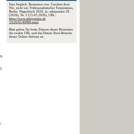
Sina Steglich: Rezension von: Caroline Arni:
Wir, nicht wir. Frühsozialistischer Feminismus,
Berlin: Wagenbach 2026, in: sehepunkte 26
(2026), Nr. 5 [15.05.2026], URL:
https://www.sehepunkte.de
/2026/05/40986.html
Bitte geben Sie beim Zitieren dieser Rezension
die exakte URL und das Datum Ihres Besuchs
dieser Online-Adresse an.
,
es
ft
n