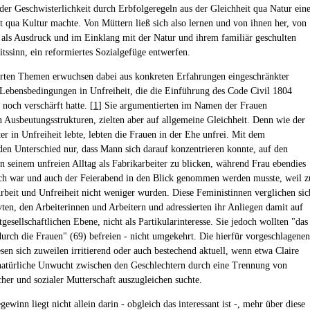
 der Geschwisterlichkeit durch Erbfolgeregeln aus der Gleichheit qua Natur ein
t qua Kultur machte. Von Müttern ließ sich also lernen und von ihnen her, von
t als Ausdruck und im Einklang mit der Natur und ihrem familiär geschulten
itssinn, ein reformiertes Sozialgefüge entwerfen.
erten Themen erwuchsen dabei aus konkreten Erfahrungen eingeschränkter
Lebensbedingungen in Unfreiheit, die die Einführung des Code Civil 1804
 noch verschärft hatte. [
1
] Sie argumentierten im Namen der Frauen
n Ausbeutungsstrukturen, zielten aber auf allgemeine Gleichheit. Denn wie der
er in Unfreiheit lebte, lebten die Frauen in der Ehe unfrei. Mit dem
den Unterschied nur, dass Mann sich darauf konzentrieren konnte, auf den
in seinem unfreien Alltag als Fabrikarbeiter zu blicken, während Frau ebendies
ch war und auch der Feierabend in den Blick genommen werden musste, weil z
rbeit und Unfreiheit nicht weniger wurden. Diese Feministinnen verglichen sic
vten, den Arbeiterinnen und Arbeitern und adressierten ihr Anliegen damit auf
gesellschaftlichen Ebene, nicht als Partikularinteresse. Sie jedoch wollten "das
 durch die Frauen" (69) befreien - nicht umgekehrt. Die hierfür vorgeschlagenen
sen sich zuweilen irritierend oder auch bestechend aktuell, wenn etwa Claire
atürliche Unwucht zwischen den Geschlechtern durch eine Trennung von
cher und sozialer Mutterschaft auszugleichen suchte.
ewinn liegt nicht allein darin - obgleich das interessant ist -, mehr über diese