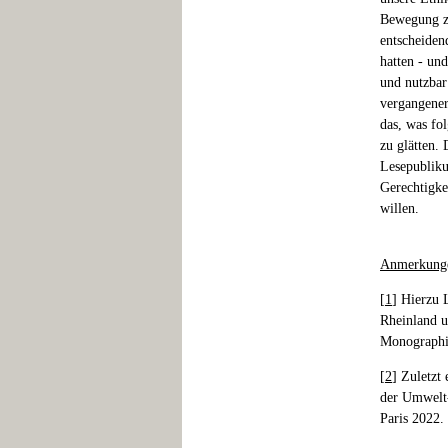
Bewegung zu
entscheiden
hatten - un
und nutzbar
vergangener
das, was fo
zu glätten.
Lesepubliku
Gerechtigke
willen.
Anmerkung
[
1
] Hierzu 
Rheinland u
Monographie
[
2
] Zuletzt
der Umwelt-
Paris 2022.