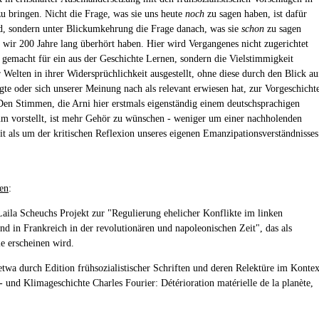
 bringen. Nicht die Frage, was sie uns heute
noch
zu sagen haben, ist dafür
d, sondern unter Blickumkehrung die Frage danach, was sie
schon
zu sagen
d wir 200 Jahre lang überhört haben. Hier wird Vergangenes nicht zugerichtet
 gemacht für ein aus der Geschichte Lernen, sondern die Vielstimmigkeit
 Welten in ihrer Widersprüchlichkeit ausgestellt, ohne diese durch den Blick au
lgte oder sich unserer Meinung nach als relevant erwiesen hat, zur Vorgeschicht
 Den Stimmen, die Arni hier erstmals eigenständig einem deutschsprachigen
m vorstellt, ist mehr Gehör zu wünschen - weniger um einer nachholenden
it als um der kritischen Reflexion unseres eigenen Emanzipationsverständnisses
en
:
Laila Scheuchs Projekt zur "Regulierung ehelicher Konflikte im linken
nd in Frankreich in der revolutionären und napoleonischen Zeit", das als
 erscheinen wird.
 etwa durch Edition frühsozialistischer Schriften und deren Relektüre im Kontex
 und Klimageschichte Charles Fourier: Détérioration matérielle de la planète,