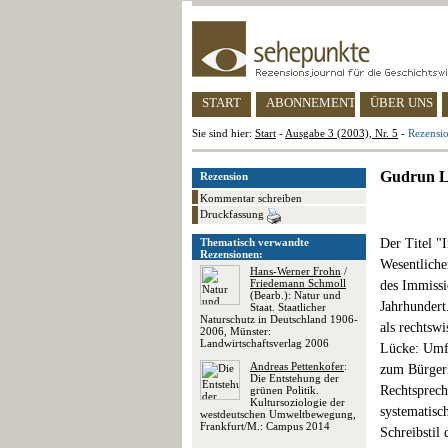
START
ABONNEMENT
ÜBER UNS
Sie sind hier:
Start
-
Ausgabe 3 (2003), Nr. 5
-
Rezensio
Gudrun Li
Rezension
Kommentar schreiben
Druckfassung
Thematisch verwandte
Der Titel "
Rezensionen:
Wesentliche
Hans-Werner Frohn
/
Friedemann Schmoll
des Immissi
(Bearb.): Natur und
Jahrhundert
Staat. Staatlicher
Naturschutz in Deutschland 1906-
als rechtsw
2006, Münster:
Landwirtschaftsverlag 2006
Lücke: Umfa
Andreas Pettenkofer
:
zum Bürgerl
Die Entstehung der
Rechtsprech
grünen Politik.
Kultursoziologie der
systematisc
westdeutschen Umweltbewegung,
Frankfurt/M.: Campus 2014
Schreibstil 