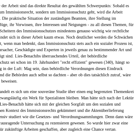
e der Arbeit sind das direkte Resultat des gewählten Schwerpunkts: Sobald es
um Immissionsrecht, sondern um Immissionsschutz geht, wird die Arbeit
. Die praktische Situation der zuständigen Beamten, ihre Stellung im
üge, ihr Vorwissen, ihre Interessen und Neigungen - zu all diesen Themen, für
Scheitern des Immissionsschutzes mindestens genauso wichtig wie rechtliche
indet sich in dieser Arbeit kaum etwas. Noch deutlicher werden die Schwächen
t, wenn man bedenkt, dass Immissionsschutz stets auch ein sozialer Prozess ist,
rsacher, Geschädigte und Experten in jeweils genau zu bestimmender Art und
ligt sind. Lies-Benachibs überraschendes Urteil, der behördliche
chutz sei schon im 19. Jahrhundert "recht effizient" gewesen (340), hängt so
g in der Luft: Mag sein, dass behördliche Verordnungen diesen Eindruck
nd die Behörden auch selbst so dachten - aber ob dies tatsächlich zutraf, wäre
u beweisen.
andelt es sich um eine souveräne Studie über einen eng begrenzten Themenkrei
 zwangsläufig ein Werk für Spezialisten bleiben. Man hätte sich nach der Lektür
Lies-Benachib hätte sich mit der gleichen Sorgfalt um den sozialen und
hen Kontext des Immissionsrechts gekümmert und die Aktenüberlieferung
ensiv studiert wie die Gesetzes- und Verordnungssammlungen. Denn dann wäre
erausragende Untersuchung zu rezensieren gewesen. So wurde hier zwar eine
ür zukünftige Arbeiten geschaffen, aber zugleich eine Chance vertan.