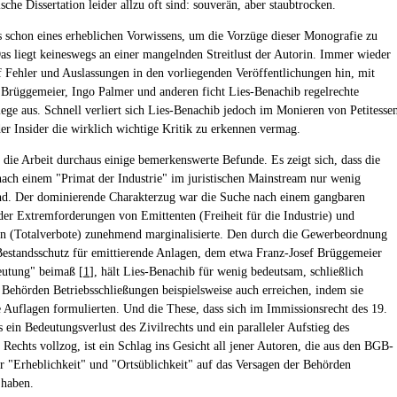
ische Dissertation leider allzu oft sind: souverän, aber staubtrocken.
s schon eines erheblichen Vorwissens, um die Vorzüge dieser Monografie zu
as liegt keineswegs an einer mangelnden Streitlust der Autorin. Immer wieder
uf Fehler und Auslassungen in den vorliegenden Veröffentlichungen hin, mit
 Brüggemeier, Ingo Palmer und anderen ficht Lies-Benachib regelrechte
ege aus. Schnell verliert sich Lies-Benachib jedoch im Monieren von Petitesse
der Insider die wirklich wichtige Kritik zu erkennen vermag.
t die Arbeit durchaus einige bemerkenswerte Befunde. Es zeigt sich, dass die
ach einem "Primat der Industrie" im juristischen Mainstream nur wenig
d. Der dominierende Charakterzug war die Suche nach einem gangbaren
der Extremforderungen von Emittenten (Freiheit für die Industrie) und
n (Totalverbote) zunehmend marginalisierte. Den durch die Gewerbeordnung
estandsschutz für emittierende Anlagen, dem etwa Franz-Josef Brüggemeier
eutung" beimaß [
1
], hält Lies-Benachib für wenig bedeutsam, schließlich
 Behörden Betriebsschließungen beispielsweise auch erreichen, indem sie
e Auflagen formulierten. Und die These, dass sich im Immissionsrecht des 19.
 ein Bedeutungsverlust des Zivilrechts und ein paralleler Aufstieg des
 Rechts vollzog, ist ein Schlag ins Gesicht all jener Autoren, die aus den BGB-
er "Erheblichkeit" und "Ortsüblichkeit" auf das Versagen der Behörden
 haben.