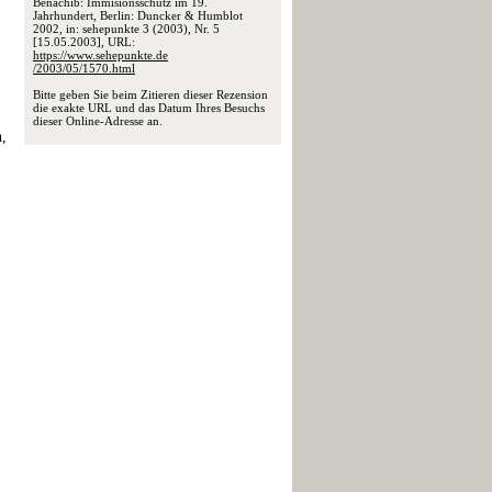
Benachib: Immisionsschutz im 19.
Jahrhundert, Berlin: Duncker & Humblot
2002, in: sehepunkte 3 (2003), Nr. 5
[15.05.2003], URL:
https://www.sehepunkte.de
/2003/05/1570.html
Bitte geben Sie beim Zitieren dieser Rezension
die exakte URL und das Datum Ihres Besuchs
dieser Online-Adresse an.
n,