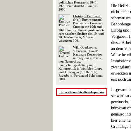
politischen Konstrukts 1840-
Die Defizit
1920, Frankfurt/M.: Campus
2003
nicht mehr 
Christoph Bernhardt
schematisch
(Hg.): Environmental
Problems in European
Behördengef
Cities in the 19th and
Erfolg und 
20th Century. Umweltprobleme in
europäischen Städten des 19. und
Vorgaben, f
20. Jahrhunderts, Münster:
Waxmann 2001
dieser Arbei
Willi Oberkrome
:
an dem Veru
"Deutsche Heimat".
Nationale Konzeption
Weise betei
und regionale Praxis
Immissionss
von Naturschutz,
Landschaftsgestaltung und
zwangsläufi
Kulturpolitik in Westfalen-Lippe
und Thüringen (1900-1960),
erweckten u
Paderborn: Ferdinand Schöningh
2004
erst noch z
Insgesamt h
Unterstützen Sie die sehepunkte
sie wird so
gewünscht, 
bürokratisc
genauso int
hier eine h
Grundlage f