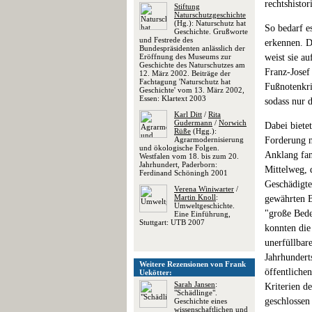
rechtshistor
Stiftung
Naturschutzgeschichte
(Hg.): Naturschutz hat
So bedarf e
Geschichte. Grußworte
und Festrede des
erkennen. D
Bundespräsidenten anlässlich der
Eröffnung des Museums zur
weist sie a
Geschichte des Naturschutzes am
Franz-Josef
12. März 2002. Beiträge der
Fachtagung 'Naturschutz hat
Fußnotenkri
Geschichte' vom 13. März 2002,
Essen: Klartext 2003
sodass nur 
Karl Ditt
/
Rita
Gudermann
/
Norwich
Dabei biete
Rüße
(Hgg.):
Agrarmodernisierung
Forderung n
und ökologische Folgen.
Anklang fan
Westfalen vom 18. bis zum 20.
Jahrhundert, Paderborn:
Mittelweg, 
Ferdinand Schöningh 2001
Geschädigte
Verena Winiwarter
/
Martin Knoll
:
gewährten B
Umweltgeschichte.
"große Bed
Eine Einführung,
Stuttgart: UTB 2007
konnten die
unerfüllbar
Jahrhunderts
Weitere Rezensionen von Frank
öffentlichen
Uekötter:
Sarah Jansen
:
Kriterien d
"Schädlinge".
geschlossen
Geschichte eines
wissenschaftlichen und