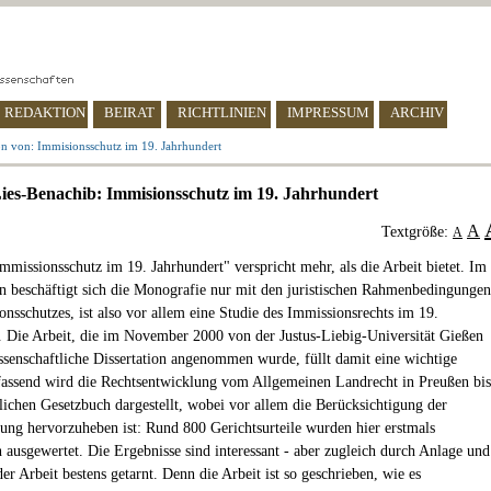
REDAKTION
BEIRAT
RICHTLINIEN
IMPRESSUM
ARCHIV
n von: Immisionsschutz im 19. Jahrhundert
es-Benachib: Immisionsschutz im 19. Jahrhundert
A
Textgröße:
A
Immissionsschutz im 19. Jahrhundert" verspricht mehr, als die Arbeit bietet. Im
n beschäftigt sich die Monografie nur mit den juristischen Rahmenbedingungen
onsschutzes, ist also vor allem eine Studie des Immissionsrechts im 19.
. Die Arbeit, die im November 2000 von der Justus-Liebig-Universität Gießen
issenschaftliche Dissertation angenommen wurde, füllt damit eine wichtige
ssend wird die Rechtsentwicklung vom Allgemeinen Landrecht in Preußen bis
ichen Gesetzbuch dargestellt, wobei vor allem die Berücksichtigung der
ung hervorzuheben ist: Rund 800 Gerichtsurteile wurden hier erstmals
h ausgewertet. Die Ergebnisse sind interessant - aber zugleich durch Anlage und
der Arbeit bestens getarnt. Denn die Arbeit ist so geschrieben, wie es