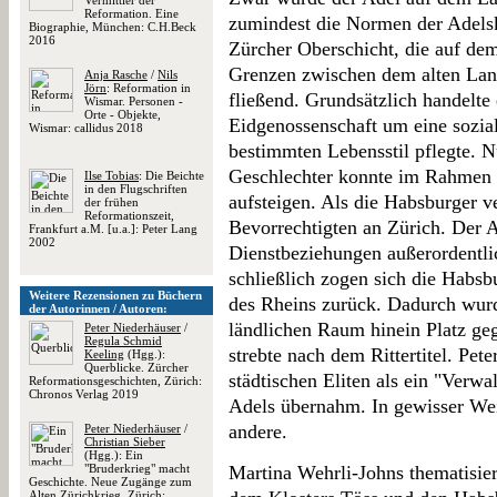
Vermittler der
Reformation. Eine
zumindest die Normen der Adelsk
Biographie, München: C.H.Beck
2016
Zürcher Oberschicht, die auf dem
Grenzen zwischen dem alten Land
Anja Rasche
/
Nils
Jörn
: Reformation in
fließend. Grundsätzlich handelte
Wismar. Personen -
Orte - Objekte,
Eidgenossenschaft um eine sozial
Wismar: callidus 2018
bestimmten Lebensstil pflegte. Nu
Geschlechter konnte im Rahmen 
Ilse Tobias
: Die Beichte
in den Flugschriften
aufsteigen. Als die Habsburger ve
der frühen
Reformationszeit,
Bevorrechtigten an Zürich. Der A
Frankfurt a.M. [u.a.]: Peter Lang
2002
Dienstbeziehungen außerordentlic
schließlich zogen sich die Habsb
Weitere Rezensionen zu Büchern
des Rheins zurück. Dadurch wurd
der Autorinnen / Autoren:
ländlichen Raum hinein Platz geg
Peter Niederhäuser
/
Regula Schmid
strebte nach dem Rittertitel. Pet
Keeling
(Hgg.):
Querblicke. Zürcher
städtischen Eliten als ein "Verwal
Reformationsgeschichten, Zürich:
Chronos Verlag 2019
Adels übernahm. In gewisser Wei
andere.
Peter Niederhäuser
/
Christian Sieber
(Hgg.): Ein
"Bruderkrieg" macht
Martina Wehrli-Johns thematisie
Geschichte. Neue Zugänge zum
Alten Zürichkrieg, Zürich: