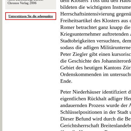
dem Klosters Töss und den Habs
Chronos Verlag 2006
bildeten die wichtigsten Instrum
Herrschaftsintensivierung gegen
Unterstützen Sie die sehepunkte
Freiheitsartikel des Klosters au
Romer betrachtet ganz knapp die 
Kriegsunternehmer auftretenden A
Stadtobrigkeiten versuchten, de
sodass die adligen Militärunter
Peter Ziegler gibt einen kursori
die Geschichte des Johanniteror
Gebiet des heutigen Kantons Zür
Ordenskommenden im untersuchte
Ende.
Peter Niederhäuser identifiziert 
eigentlichen Rückhalt adliger He
andauernden Prozess wurde der Ad
Schlüsselpositionen in der Stadt
Dieser Befund wird durch die Be
Gerichtsherrschaft Breitenlande