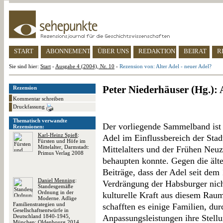
START
ABONNEMENT
ÜBER UNS
REDAKTION
BEIRAT
R
Sie sind hier:
Start
-
Ausgabe 4 (2004), Nr. 10
-
Rezension von: Alter Adel - neuer Adel?
Peter Niederhäuser (Hg.): 
Rezension
Kommentar schreiben
Druckfassung
Thematisch verwandte
Der vorliegende Sammelband ist 
Rezensionen:
Karl-Heinz Spieß
:
Adel im Einflussbereich der Stad
Fürsten und Höfe im
Mittelalter, Darmstadt:
Mittelalters und der Frühen Neuze
Primus Verlag 2008
behaupten konnte. Gegen die älte
Beiträge, dass der Adel seit dem 
Daniel Menning
:
Verdrängung der Habsburger nicht
Standesgemäße
Ordnung in der
kulturelle Kraft aus diesem Raum
Moderne. Adlige
Familienstrategien und
schafften es einige Familien, du
Gesellschaftsentwürfe in
Deutschland 1840-1945,
Anpassungsleistungen ihre Stellu
München: Oldenbourg 2014