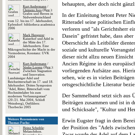
behaupten, aber doch nicht gänzl
Kurt Andermann
/
Clemens Joos
(Hgg.):
Grafen und Herren in
In der Einleitung betont Peter Ni
Südwestdeutschland
vom 12. bis ins 17. Jahrhundert,
Ritteradel seine politischen Ein
Epfendorf: bibliotheca academica
verloren und "als Gerichtsherr e
2006
Dasein" gefristet habe, dass abe
Mark Hengerer
:
Kaiserhof und Adel in
Oberschicht als Leitbilder dienten
der Mitte des 17.
Jahrhunderts. Eine
soziale und kulturelle Vorrangst
Mikrogeschichte der Macht in der
Vormoderne, Konstanz: UVK
dieser nicht allzu neuen Einsicht
2004
Ancien Régime in den europäisch
Kurt Andermann
/
Sönke Lorenz
(Hgg.):
vorliegenden Aufsätze aus. Hieri
Zwischen Stagnation
und Innovation.
sehen, wie es in vielen Beiträgen 
Landsässiger Adel und
Reichsritterschaft im 17. und 18.
ortsgeschichtliche Literatur bezi
Jahrhundert. Drittes Symposion
"Adel, Ritter, Ritterschaft vom
Hochmittelalter bis zum
Der Sammelband setzt sich aus Ü
modernen Verfassungsstaat"
(20./21. Mai 2004, Schloß
Beiträgen zusammen und ist in dr
Weinsberg), Ostfildern:
Thorbecke 2005
und Schicksale", "Kultur und Her
Weitere Rezensionen von
Erwin Eugster fragt in dem Bere
Thomas Fuchs:
der Position des "Adels zwische
Heinz Scheible
:
Melanchthon.
Zwar wurde der Adel auf dem La