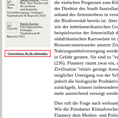
die einfachen Prognosen zum Kli
Beat. Gary Snyder und
die moderne
der Direktor des South Australi
amerikanische
Umweltbewegung, Göttingen:
anhand des Artensterbens in ver
Vandenhoeck & Ruprecht 2020
die Biodiversität bereits ist. Abe
Patrick Kupper
:
wie der mittelamerikanischen Go
Umweltgeschichte,
Göttingen:
beispielsweise der Artenvielfalt 
Vandenhoeck &
Ruprecht 2021
südafrikanischen Karruwüste ist 
Ressourcennetzwerke unserer Zivi
Nahrungsmittelversorgung werde
Unterstützen Sie die sehepunkte
in Gefahr geraten. Sie sind so "
(236). Flannery räumt zwar ein, d
Zivilisation "relativ geringe Aus
möglicher Untergang von der Sc
jedoch die biologische Produktiv
zurückgeht, können insbesondere
mehr ausreichend versorgt werde
Dies ruft die Frage nach wirks
Wie die Potsdamer Klimaforscher
Flannery dem Medien- und Politd