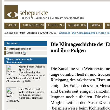
START
ABONNEMENT
ÜBER UNS
REDAKTION
BEIRAT
R
Sie sind hier:
Start
-
Ausgabe 6 (2006), Nr. 10
-
Rezension: Die Klimageschichte der Erde, d
Die Klimageschichte der E
Rezension
Kommentar schreiben
und ihre Folgen
Druckfassung
Thematisch verwandte
Rezensionen:
Martin Forter
: Falsches
Die Zunahme von Wetterextremen
Spiel. Die
Umweltsünden der
ungewöhnlich heißen und trocken
Basler Chemie vor und
nach "Schweizerhalle", Zürich:
Rückgang des arktischen Eises u
Chronos Verlag 2010
einige der Folgen des vom Mens
Hans Walden
: Stadt -
sind bereits seit einigen Jahrzeh
Wald. Untersuchungen
zur Grüngeschichte
leugnen noch aufhalten. Die ein
Hamburgs, Hamburg:
Dobu 2002
Möglichkeit ist, den Ausstoß von
(beispielsweise beim Kohlendiox