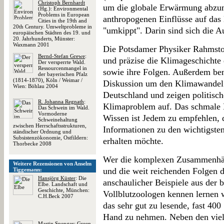
Christoph Bernhardt
um die globale Erwärmung abzumi
(Hg.): Environmental
Problems in European
anthropogenen Einflüsse auf das 
Cities in the 19th and
20th Century. Umweltprobleme in
"umkippt". Darin sind sich die A
europäischen Städten des 19. und
20. Jahrhunderts, Münster:
Waxmann 2001
Die Potsdamer Physiker Rahmstor
Bernd-Stefan Grewe
:
und präzise die Klimageschichte
Der versperrte Wald.
Ressourcenmangel in
sowie ihre Folgen. Außerdem ben
der bayerischen Pfalz
(1814-1870), Köln / Weimar /
Diskussion um den Klimawandel
Wien: Böhlau 2004
Deutschland und zeigen politisc
R. Johanna Regnath
:
Klimaproblem auf. Das schmale 
Das Schwein im Wald.
Vormoderne
Wissen ist Jedem zu empfehlen, 
Schweinehaltung
zwischen Herrschaftsstrukturen,
Informationen zu den wichtigs
ständischer Ordnung und
Subsistenzökonomie, Ostfildern:
erhalten möchte.
Thorbecke 2008
Wer die komplexen Zusammenhän
Weitere Rezensionen von Anselm
und die weit reichenden Folgen
Tiggemann:
Hansjörg Küster
: Die
anschaulicher Beispiele aus der b
Elbe. Landschaft und
Geschichte, München:
Vollblutzoologen kennen lernen wi
C.H.Beck 2007
das sehr gut zu lesende, fast 40
Hand zu nehmen. Neben den vie
Martin Spenger
: Green