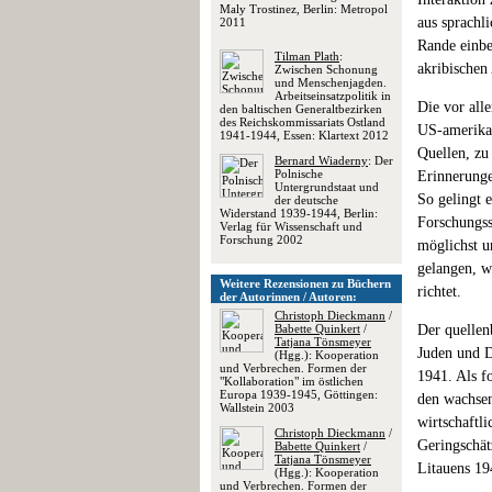
Maly Trostinez, Berlin: Metropol
aus sprachl
2011
Rande einbe
Tilman Plath
:
akribischen 
Zwischen Schonung
und Menschenjagden.
Arbeitseinsatzpolitik in
Die vor alle
den baltischen Generaltbezirken
des Reichskommissariats Ostland
US-amerikan
1941-1944, Essen: Klartext 2012
Quellen, zu
Bernard Wiaderny
: Der
Polnische
Erinnerunge
Untergrundstaat und
So gelingt 
der deutsche
Widerstand 1939-1944, Berlin:
Forschungss
Verlag für Wissenschaft und
Forschung 2002
möglichst u
gelangen, w
Weitere Rezensionen zu Büchern
richtet.
der Autorinnen / Autoren:
Christoph Dieckmann
/
Babette Quinkert
/
Der quellenb
Tatjana Tönsmeyer
Juden und D
(Hgg.): Kooperation
und Verbrechen. Formen der
1941. Als f
"Kollaboration" im östlichen
Europa 1939-1945, Göttingen:
den wachsen
Wallstein 2003
wirtschaftl
Christoph Dieckmann
/
Geringschät
Babette Quinkert
/
Tatjana Tönsmeyer
Litauens 19
(Hgg.): Kooperation
und Verbrechen. Formen der