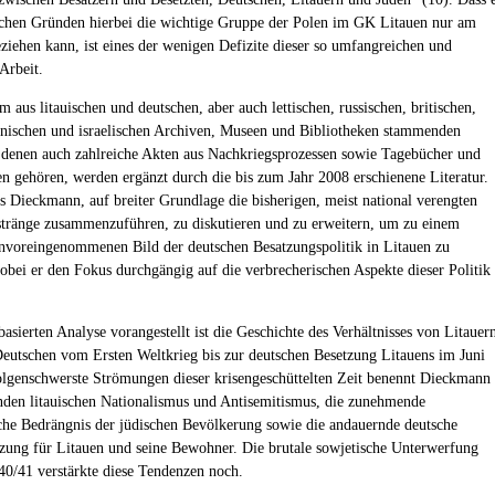
ichen Gründen hierbei die wichtige Gruppe der Polen im GK Litauen nur am
ziehen kann, ist eines der wenigen Defizite dieser so umfangreichen und
Arbeit.
m aus litauischen und deutschen, aber auch lettischen, russischen, britischen,
ischen und israelischen Archiven, Museen und Bibliotheken stammenden
 denen auch zahlreiche Akten aus Nachkriegsprozessen sowie Tagebücher und
n gehören, werden ergänzt durch die bis zum Jahr 2008 erschienene Literatur.
es Dieckmann, auf breiter Grundlage die bisherigen, meist national verengten
tränge zusammenzuführen, zu diskutieren und zu erweitern, um zu einem
nvoreingenommenen Bild der deutschen Besatzungspolitik in Litauen zu
obei er den Fokus durchgängig auf die verbrecherischen Aspekte dieser Politik
asierten Analyse vorangestellt ist die Geschichte des Verhältnisses von Litauer
eutschen vom Ersten Weltkrieg bis zur deutschen Besetzung Litauens im Juni
olgenschwerste Strömungen dieser krisengeschüttelten Zeit benennt Dieckmann
den litauischen Nationalismus und Antisemitismus, die zunehmende
iche Bedrängnis der jüdischen Bevölkerung sowie die andauernde deutsche
zung für Litauen und seine Bewohner. Die brutale sowjetische Unterwerfung
40/41 verstärkte diese Tendenzen noch.