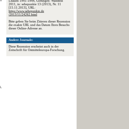
Litauen 1941-1944, Göttingen: Wallstein
2011, in: sehepunkte 13 (2013), Nr. 11
[15.11.2013], URL:
https://www.sehepunkte.de
/2013/11/24262.html
Bitte geben Sie beim Zitieren dieser Rezension
die exakte URL und das Datum Ihres Besuchs
dieser Online-Adresse an.
Andere Journale:
Diese Rezension erscheint auch in der
Zeitschrift für Ostmitteleuropa-Forschung.
n,