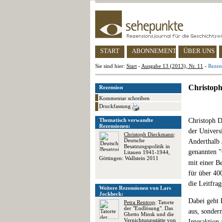
START
ABONNEMENT
ÜBER UNS
Sie sind hier:
Start
-
Ausgabe 13 (2013), Nr. 11
-
Rezen
Christoph
Rezension
Kommentar schreiben
Druckfassung
Thematisch verwandte
Christoph D
Rezensionen:
der Univers
Christoph Dieckmann
:
Deutsche
Anderthalb 
Besatzungspolitik in
genannten 
Litauen 1941-1944,
Göttingen: Wallstein 2011
mit einer B
für über 40
die Leitfrag
Weitere Rezensionen von Lars
Jockheck:
Dabei geht 
Petra Rentrop
: Tatorte
der "Endlösung". Das
aus, sonder
Ghetto Minsk und die
Vernichtungsstätte von
Interaktion