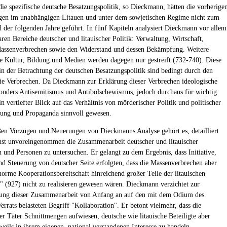
ie spezifische deutsche Besatzungspolitik, so Dieckmann, hätten die vorherige
gen im unabhängigen Litauen und unter dem sowjetischen Regime nicht zum
der folgenden Jahre geführt. In fünf Kapiteln analysiert Dieckmann vor allem
ren Bereiche deutscher und litauischer Politik: Verwaltung, Wirtschaft,
assenverbrechen sowie den Widerstand und dessen Bekämpfung. Weitere
e Kultur, Bildung und Medien werden dagegen nur gestreift (732-740). Diese
 in der Betrachtung der deutschen Besatzungspolitik sind bedingt durch den
ie Verbrechen. Da Dieckmann zur Erklärung dieser Verbrechen ideologische
onders Antisemitismus und Antibolschewismus, jedoch durchaus für wichtig
in vertiefter Blick auf das Verhältnis von mörderischer Politik und politischer
dung und Propaganda sinnvoll gewesen.
en Vorzügen und Neuerungen von Dieckmanns Analyse gehört es, detailliert
st unvoreingenommen die Zusammenarbeit deutscher und litauischer
en und Personen zu untersuchen. Er gelangt zu dem Ergebnis, dass Initiative,
nd Steuerung von deutscher Seite erfolgten, dass die Massenverbrechen aber
norme Kooperationsbereitschaft hinreichend großer Teile der litauischen
t" (927) nicht zu realisieren gewesen wären. Dieckmann verzichtet zur
ung dieser Zusammenarbeit von Anfang an auf den mit dem Odium des
errats belasteten Begriff "Kollaboration". Er betont vielmehr, dass die
der Täter Schnittmengen aufwiesen, deutsche wie litauische Beteiligte aber
weils in ihrem eigenen, national verstandenen Interesse zu handeln.