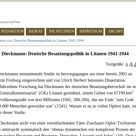
REDAKTION
BEIRAT
RICHTLINIEN
IMPRESSUM
ARCHIV
sion von: Deutsche Besatzungspolitik in Litauen 1941-1944
 Dieckmann: Deutsche Besatzungspolitik in Litauen 1941-1944
A
Textgröße:
A
ieckmanns monumentale Studie ist hervorgegangen aus einer bereits 2003 an
ität Freiburg eingereichten und von Ulrich Herbert betreuten Dissertation.
Jahrzehnte Forschung hat Dieckmann der deutschen Besatzungsherrschaft im so
2
"Generalkommissariat" (GK) Litauen gewidmet, einem Gebiet von 67199 km
evölkerungszahl von drei Millionen (1941, 280-284), das am Ende "zum Grab
0.000 Menschen geworden war" (1541). Warum es zu so vielen Opfern kam, ist
e dieser Studie.
Dieckmann nicht von einer vereinfachenden Täter-Zuschauer-Opfer-Trichotom
n untersucht systematisch den "ebenso dynamischen wie komplexen Prozess der
 zwischen Besatzern und Besetzten, Deutschen, Litauern und Juden" (10). Dass 