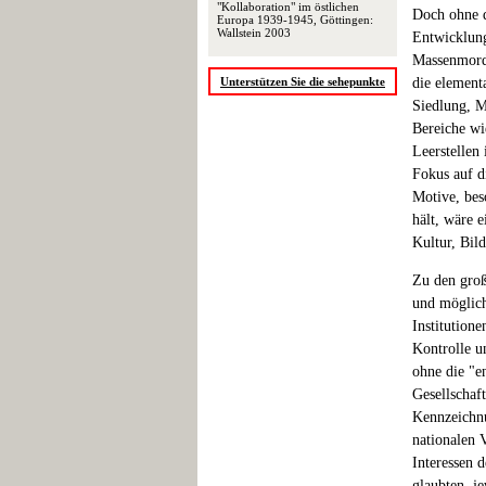
"Kollaboration" im östlichen
Doch ohne d
Europa 1939-1945, Göttingen:
Wallstein 2003
Entwicklun
Massenmord 
Unterstützen Sie die sehepunkte
die elementa
Siedlung, M
Bereiche wi
Leerstellen
Fokus auf d
Motive, bes
hält, wäre e
Kultur, Bil
Zu den groß
und möglich
Institution
Kontrolle u
ohne die "e
Gesellschaf
Kennzeichn
nationalen V
Interessen 
glaubten, je