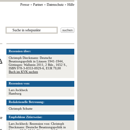
-
-
-
Presse
Partner
Datenschutz
Hilfe
Rezension über:
Christoph Dieckmann: Deutsche
A
Besatzungspolitik in Litauen 1941-1944,
Göttingen: Wallstein 2011, 2 Bde., 1652 S.,
ISBN 978-3-8353-0929-6, EUR 79,00
Buch im KVK suchen
Rezension von:
Lars Jockheck
Hamburg
Redaktionelle Betreuung:
Christoph Schutte
Empfohlene Zitierweise:
ie
Lars Jockheck: Rezension von: Christoph
Dieckmann: Deutsche Besatzungspolitik in
er