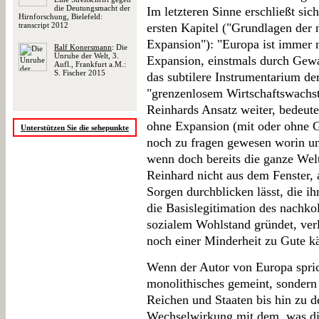
die Deutungsmacht der
Im letzteren Sinne erschließt sic
Hirnforschung, Bielefeld:
transcript 2012
ersten Kapitel ("Grundlagen der 
Expansion"): "Europa ist immer 
Ralf Konersmann
: Die
Unruhe der Welt, 3.
Expansion, einstmals durch Gewa
Aufl., Frankfurt a.M.:
S. Fischer 2015
das subtilere Instrumentarium der
"grenzenlosem Wirtschaftswachstu
Reinhards Ansatz weiter, bedeute
ohne Expansion (mit oder ohne G
Unterstützen Sie die sehepunkte
noch zu fragen gewesen worin un
wenn doch bereits die ganze Welt 
Reinhard nicht aus dem Fenster, 
Sorgen durchblicken lässt, die i
die Basislegitimation des nachkol
sozialem Wohlstand gründet, ver
noch einer Minderheit zu Gute k
Wenn der Autor von Europa sprich
monolithisches gemeint, sondern
Reichen und Staaten bis hin zu 
Wechselwirkung mit dem, was di