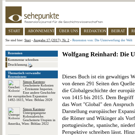
START
ABONNEMENT
ÜBER UNS
REDAKTION
BEIRAT
R
Sie sind hier:
Start
-
Ausgabe 17 (2017), Nr. 2
-
Rezension von: Die Unterwerfung der Welt
Wolfgang Reinhard: Die U
Rezension
Kommentar schreiben
Druckfassung
Thematisch verwandte
Dieses Buch ist ein gewaltiges W
Rezensionen:
Simon Karstens
:
von denen 291 Seiten den Quelle
Gescheiterte Kolonien
- Erträumte Imperien.
die Globalgeschichte der europäi
Eine andere Geschichte
der europäischen Expansion
von 1415 bis 2015. Dem Begriff G
1492-1615, Wien: Böhlau 2020
das Wort "Global" den Anspruch
Simon Karstens
:
Darstellung europäischer Expansi
Untergegangene
Kolonialreiche.
die Römer und Wikinger als Vorf
Gescheiterte Utopien in
Amerika, Wien: Böhlau 2022
portugiesische, spanische, nieder
Perspektive schreiben lässt. Hi