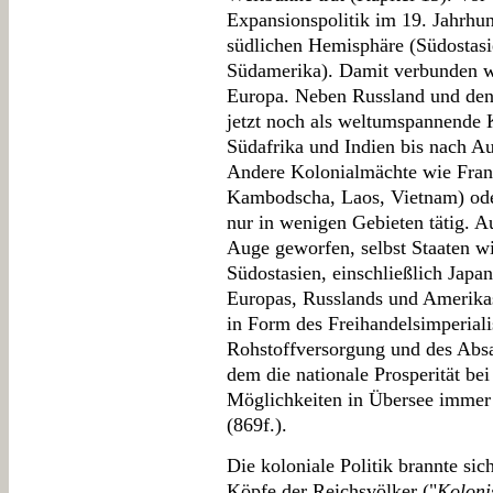
Expansionspolitik im 19. Jahrhund
südlichen Hemisphäre (Südostasie
Südamerika). Damit verbunden 
Europa. Neben Russland und den
jetzt noch als weltumspannende
Südafrika und Indien bis nach Au
Andere Kolonialmächte wie Frank
Kambodscha, Laos, Vietnam) ode
nur in wenigen Gebieten tätig. A
Auge geworfen, selbst Staaten w
Südostasien, einschließlich Japan
Europas, Russlands und Amerikas 
in Form des Freihandelsimperial
Rohstoffversorgung und des Absa
dem die nationale Prosperität bei
Möglichkeiten in Übersee immer 
(869f.).
Die koloniale Politik brannte sic
Köpfe der Reichsvölker ("
Koloni