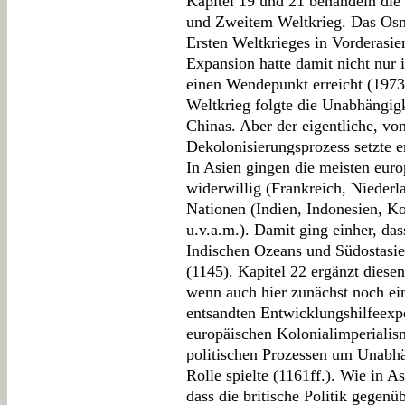
Kapitel 19 und 21 behandeln die
und Zweitem Weltkrieg. Das Os
Ersten Weltkrieges in Vorderasie
Expansion hatte damit nicht nur
einen Wendepunkt erreicht (1973)
Weltkrieg folgte die Unabhängig
Chinas. Aber der eigentliche, vo
Dekolonisierungsprozess setzte e
In Asien gingen die meisten eur
widerwillig (Frankreich, Niederl
Nationen (Indien, Indonesien, Ko
u.v.a.m.). Damit ging einher, da
Indischen Ozeans und Südostasi
(1145). Kapitel 22 ergänzt diese
wenn auch hier zunächst noch ei
entsandten Entwicklungshilfeexper
europäischen Kolonialimperiali
politischen Prozessen um Unabhä
Rolle spielte (1161ff.). Wie in As
dass die britische Politik gegenü