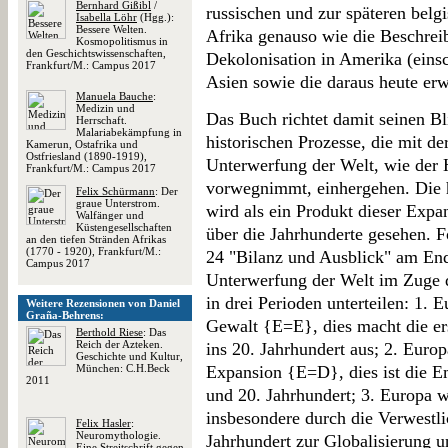
Bernhard Gißibl
/
russischen und zur späteren belg
Isabella Löhr
(Hgg.):
Bessere Welten.
Afrika genauso wie die Beschrei
Kosmopolitismus in
den Geschichtswissenschaften,
Dekolonisation in Amerika (einsc
Frankfurt/M.: Campus 2017
Asien sowie die daraus heute er
Manuela Bauche
:
Medizin und
Das Buch richtet damit seinen Bl
Herrschaft.
Malariabekämpfung in
historischen Prozesse, die mit d
Kamerun, Ostafrika und
Ostfriesland (1890-1919),
Unterwerfung der Welt, wie der H
Frankfurt/M.: Campus 2017
vorwegnimmt, einhergehen. Die h
Felix Schürmann
: Der
graue Unterstrom.
wird als ein Produkt dieser Exp
Walfänger und
Küstengesellschaften
über die Jahrhunderte gesehen. 
an den tiefen Stränden Afrikas
(1770 - 1920), Frankfurt/M.:
24 "Bilanz und Ausblick" am Ende
Campus 2017
Unterwerfung der Welt im Zuge 
in drei Perioden unterteilen: 1. 
Weitere Rezensionen von Daniel
Graña-Behrens:
Gewalt {E=E}, dies macht die ers
Berthold Riese
: Das
Reich der Azteken.
ins 20. Jahrhundert aus; 2. Europ
Geschichte und Kultur,
München: C.H.Beck
Expansion {E=D}, dies ist die E
2011
und 20. Jahrhundert; 3. Europa 
insbesondere durch die Verwestli
Felix Hasler
:
Neuromythologie.
Jahrhundert zur Globalisierung u
Eine Streitschrift gegen